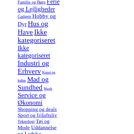
Ferie
Familie og Børn
og Lejligheder
Hobby og
Gadgets
Hus og
Dyr
Have
Ikke
kategoriseret
Ikke
kategoriseret
Industri og
Erhverv
Kunst og
Mad og
kultur
Sundhed
Musik
Service og
Økonomi
Shopping og deals
Sport og friluftsliv
Tøj og
Teknologi
Uddannelse
Mode
og Ledelse