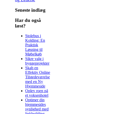
Seneste indlæg
Har du også
læst?
Stolebus i
Kolding: En
Praktisk
Løsning til
Møbelkøb
Sikre valg i
byggeprojekter
Skab en
Effektiv Online
Tilstedeværelse
med en Ny
Hjemmeside
Oplev roen på
et voksenhotel
Optimer din
hjemmesides
synlighed med
linkbuilding