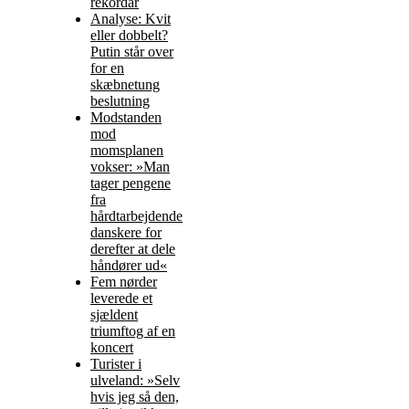
rekordår
Analyse: Kvit
eller dobbelt?
Putin står over
for en
skæbnetung
beslutning
Modstanden
mod
momsplanen
vokser: »Man
tager pengene
fra
hårdtarbejdende
danskere for
derefter at dele
håndører ud«
Fem nørder
leverede et
sjældent
triumftog af en
koncert
Turister i
ulveland: »Selv
hvis jeg så den,