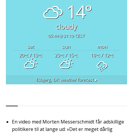
14°
cloudy
05:44
21:19 CEST
sat
sun
mon
20
/ 13
23
/ 15
18
/ 12
°C
°C
°C
°C
°C
°C
Esbjerg, DK
weather forecast ▸
RSS
En video med Morten Messerschmidt får adskillige
politikere til at lange ud: »Det er meget dårlig