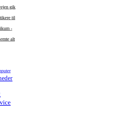
vejen gik
ikere til
likum -
emte alt
puter
heder
g
vice