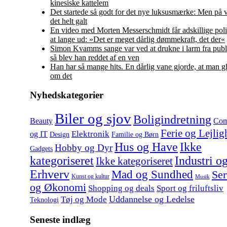
kinesiske kattelem
Det startede så godt for det nye luksusmærke: Men på 
det helt galt
En video med Morten Messerschmidt får adskillige polit
at lange ud: »Det er meget dårlig dømmekraft, det der«
Simon Kvamms sange var ved at drukne i larm fra pub
så blev han reddet af en ven
Han har så mange hits. En dårlig vane gjorde, at man gl
om det
Nyhedskategorier
Biler og sjov
Boligindretning
Beauty
Com
Ferie og Lejlig
Elektronik
og IT
Design
Familie og Børn
Hus og Have
Ikke
Hobby og Dyr
Gadgets
kategoriseret
Industri o
Ikke kategoriseret
Erhverv
Mad og Sundhed
Ser
Kunst og kultur
Musik
og Økonomi
Shopping og deals
Sport og friluftsliv
Uddannelse og Ledelse
Tøj og Mode
Teknologi
Seneste indlæg