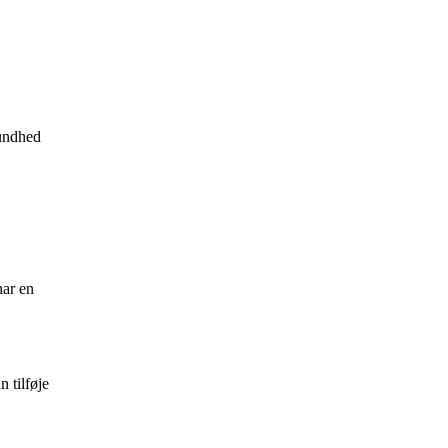
sundhed
har en
n tilføje