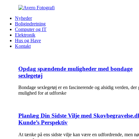
Nyheder
Boligindretning
Computer og IT
Elektronik
Hus og Have
Kontakt
Opdag spændende muligheder med bondage
sexlegetøj
Bondage sexlegetøj er en fascinerende og alsidig verden, der 
mulighed for at udforske
Planlæg Din Sidste Vilje med Skovbegravelse.d
Kunde’s Perspektiv
At tænke på ens sidste vilje kan være en udfordrende, men n