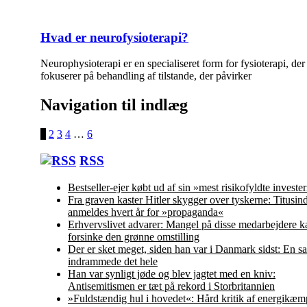
Hvad er neurofysioterapi?
Neurophysioterapi er en specialiseret form for fysioterapi, der
fokuserer på behandling af tilstande, der påvirker
Navigation til indlæg
1
2
3
4
…
6
RSS
Bestseller-ejer købt ud af sin »mest risikofyldte investe
Fra graven kaster Hitler skygger over tyskerne: Titusin
anmeldes hvert år for »propaganda«
Erhvervslivet advarer: Mangel på disse medarbejdere k
forsinke den grønne omstilling
Der er sket meget, siden han var i Danmark sidst: En s
indrammede det hele
Han var synligt jøde og blev jagtet med en kniv:
Antisemitismen er tæt på rekord i Storbritannien
»Fuldstændig hul i hovedet«: Hård kritik af energikæm