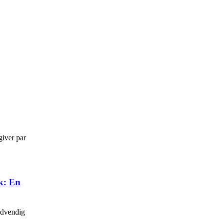
giver par
k: En
ødvendig