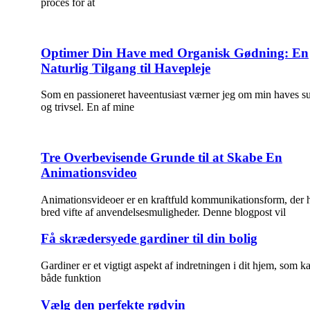
proces for at
Optimer Din Have med Organisk Gødning: En
Naturlig Tilgang til Havepleje
Som en passioneret haveentusiast værner jeg om min haves 
og trivsel. En af mine
Tre Overbevisende Grunde til at Skabe En
Animationsvideo
Animationsvideoer er en kraftfuld kommunikationsform, der 
bred vifte af anvendelsesmuligheder. Denne blogpost vil
Få skrædersyede gardiner til din bolig
Gardiner er et vigtigt aspekt af indretningen i dit hjem, som ka
både funktion
Vælg den perfekte rødvin