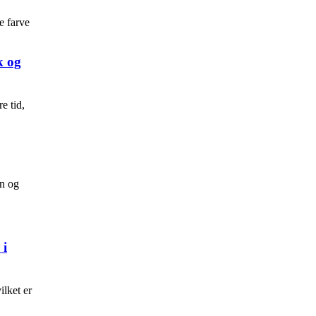
e farve
ik og
e tid,
en og
 i
lket er