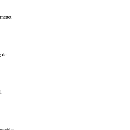
rnettet
g de
l
området,