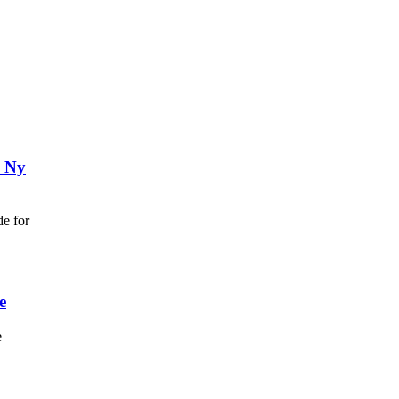
n Ny
de for
e
e