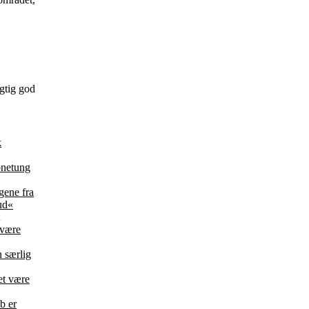
gtig god
k
bnetung
ene fra
ud«
 være
 særlig
et være
b er