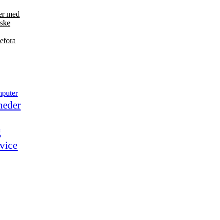
der med
nske
efora
puter
heder
g
vice