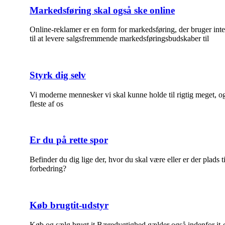
Markedsføring skal også ske online
Online-reklamer er en form for markedsføring, der bruger inte
til at levere salgsfremmende markedsføringsbudskaber til
Styrk dig selv
Vi moderne mennesker vi skal kunne holde til rigtig meget, o
fleste af os
Er du på rette spor
Befinder du dig lige der, hvor du skal være eller er der plads ti
forbedring?
Køb brugtit-udstyr
Køb og sælg brugt it Bæredygtighed gælder også indenfor it-