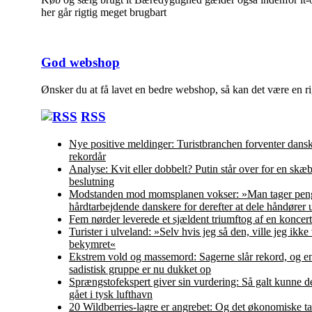
her går rigtig meget brugbart
God webshop
Ønsker du at få lavet en bedre webshop, så kan det være en ri
RSS
Nye positive meldinger: Turistbranchen forventer dans
rekordår
Analyse: Kvit eller dobbelt? Putin står over for en skæ
beslutning
Modstanden mod momsplanen vokser: »Man tager peng
hårdtarbejdende danskere for derefter at dele håndører 
Fem nørder leverede et sjældent triumftog af en koncert
Turister i ulveland: »Selv hvis jeg så den, ville jeg ikke
bekymret«
Ekstrem vold og massemord: Sagerne slår rekord, og en
sadistisk gruppe er nu dukket op
Sprængstofekspert giver sin vurdering: Så galt kunne d
gået i tysk lufthavn
20 Wildberries-lagre er angrebet: Og det økonomiske ta