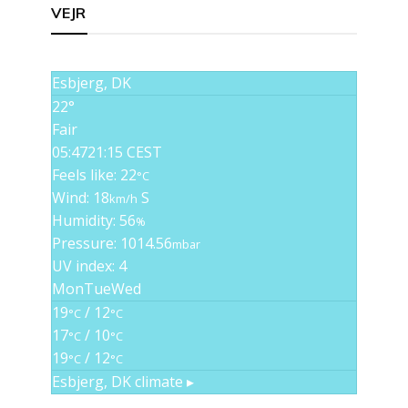
VEJR
Esbjerg, DK
22°
Fair
05:47
21:15 CEST
Feels like: 22
°C
Wind: 18
S
km/h
Humidity: 56
%
Pressure: 1014.56
mbar
UV index: 4
Mon
Tue
Wed
19
/ 12
°C
°C
17
/ 10
°C
°C
19
/ 12
°C
°C
Esbjerg, DK
climate ▸