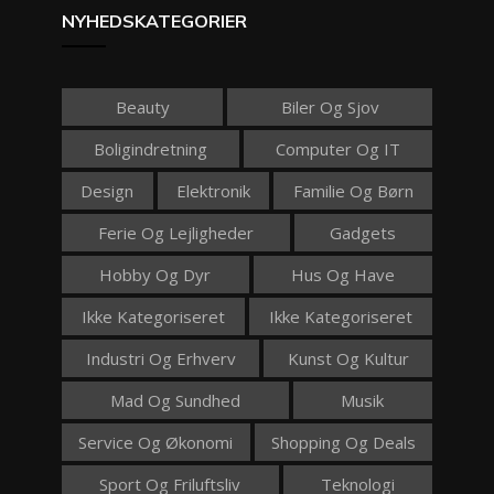
NYHEDSKATEGORIER
Beauty
Biler Og Sjov
Boligindretning
Computer Og IT
Design
Elektronik
Familie Og Børn
Ferie Og Lejligheder
Gadgets
Hobby Og Dyr
Hus Og Have
Ikke Kategoriseret
Ikke Kategoriseret
Industri Og Erhverv
Kunst Og Kultur
Mad Og Sundhed
Musik
Service Og Økonomi
Shopping Og Deals
Sport Og Friluftsliv
Teknologi