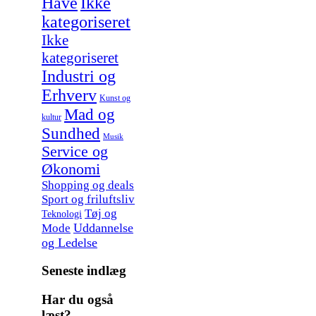
Have
Ikke
kategoriseret
Ikke
kategoriseret
Industri og
Erhverv
Kunst og
Mad og
kultur
Sundhed
Musik
Service og
Økonomi
Shopping og deals
Sport og friluftsliv
Tøj og
Teknologi
Uddannelse
Mode
og Ledelse
Seneste indlæg
Har du også
læst?