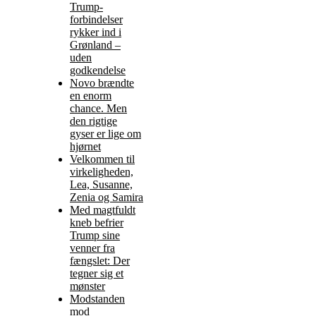
Trump-
forbindelser
rykker ind i
Grønland –
uden
godkendelse
Novo brændte
en enorm
chance. Men
den rigtige
gyser er lige om
hjørnet
Velkommen til
virkeligheden,
Lea, Susanne,
Zenia og Samira
Med magtfuldt
kneb befrier
Trump sine
venner fra
fængslet: Der
tegner sig et
mønster
Modstanden
mod