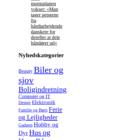
momsplanen
vokser: »Man
tager pengene
fra
hårdtarbejdende
danskere for
derefter at dele
håndører ud«
Nyhedskategorier
Biler og
Beauty
sjov
Boligindretning
Computer og IT
Elektronik
Design
Ferie
Familie og Børn
og Lejligheder
Hobby og
Gadgets
Hus og
Dyr