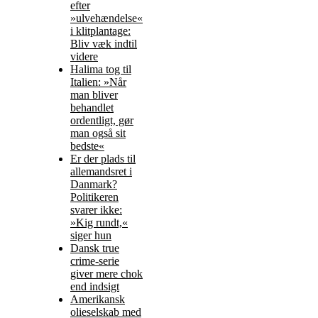
efter
»ulvehændelse«
i klitplantage:
Bliv væk indtil
videre
Halima tog til
Italien: »Når
man bliver
behandlet
ordentligt, gør
man også sit
bedste«
Er der plads til
allemandsret i
Danmark?
Politikeren
svarer ikke:
»Kig rundt,«
siger hun
Dansk true
crime-serie
giver mere chok
end indsigt
Amerikansk
olieselskab med