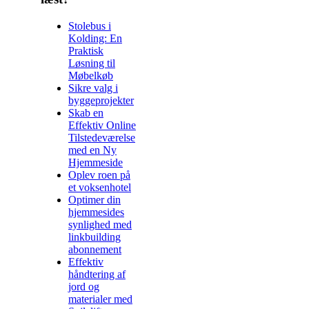
Stolebus i
Kolding: En
Praktisk
Løsning til
Møbelkøb
Sikre valg i
byggeprojekter
Skab en
Effektiv Online
Tilstedeværelse
med en Ny
Hjemmeside
Oplev roen på
et voksenhotel
Optimer din
hjemmesides
synlighed med
linkbuilding
abonnement
Effektiv
håndtering af
jord og
materialer med