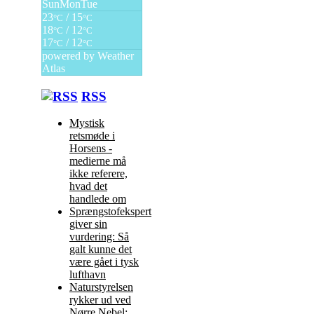
Sun
Mon
Tue
23
/ 15
°C
°C
18
/ 12
°C
°C
17
/ 12
°C
°C
powered by
Weather
Atlas
RSS
Mystisk
retsmøde i
Horsens -
medierne må
ikke referere,
hvad det
handlede om
Sprængstofekspert
giver sin
vurdering: Så
galt kunne det
være gået i tysk
lufthavn
Naturstyrelsen
rykker ud ved
Nørre Nebel: