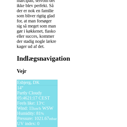
marcipan, selvom det
ikke blev perfekt. Så
der er nok en familie
som bliver rigtig glad
for, at man forsøger
sig så meget som man
gør i køkkenet, fiasko
eller succes, kommer
der stadig nogle lækre
kager ud af det.
Indlægsnavigation
Vejr
Esbjerg, DK
14°
Partly Cloudy
05:46
21:17 CEST
Feels like: 13
°C
Wind: 11
WSW
km/h
Humidity: 81
%
Pressure: 1021.67
mbar
UV index: 0