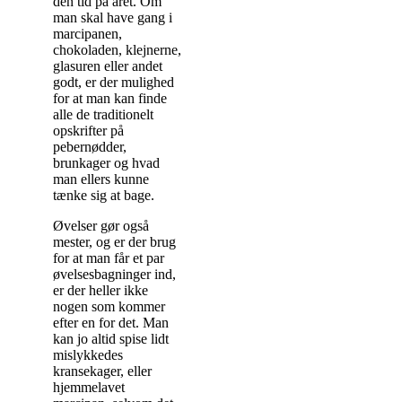
den tid på året. Om
man skal have gang i
marcipanen,
chokoladen, klejnerne,
glasuren eller andet
godt, er der mulighed
for at man kan finde
alle de traditionelt
opskrifter på
pebernødder,
brunkager og hvad
man ellers kunne
tænke sig at bage.
Øvelser gør også
mester, og er der brug
for at man får et par
øvelsesbagninger ind,
er der heller ikke
nogen som kommer
efter en for det. Man
kan jo altid spise lidt
mislykkedes
kransekager, eller
hjemmelavet