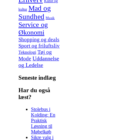
Kunst og
Mad og
kultur
Sundhed
Musik
Service og
Økonomi
Shopping og deals
Sport og friluftsliv
Tøj og
Teknologi
Uddannelse
Mode
og Ledelse
Seneste indlæg
Har du også
læst?
Stolebus i
Kolding: En
Praktisk
Løsning til
Møbelkøb
Sikre valg i