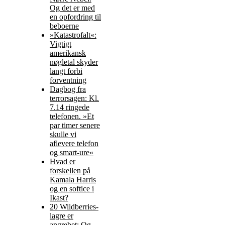
Og det er med
en opfordring til
beboerne
»Katastrofalt«:
Vigtigt
amerikansk
nøgletal skyder
langt forbi
forventning
Dagbog fra
terrorsagen: Kl.
7.14 ringede
telefonen. »Et
par timer senere
skulle vi
aflevere telefon
og smart-ure«
Hvad er
forskellen på
Kamala Harris
og en softice i
Ikast?
20 Wildberries-
lagre er
angrebet: Og