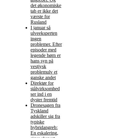
det økonomiske
tab er ikke det
værste for
Rusland
I januar så
ulveeksperten
ingen
problemer. Efter
episoder med
legende børn er
hans syn på
vestjysk
problemulv et
ganske andet
Direktør for
stålvirksomhed
ser ind i en
dyster fremtid
Dronesagen fra
Tyskland
adskiller sig fra
typiske
hybridangreb:
En eskalering,