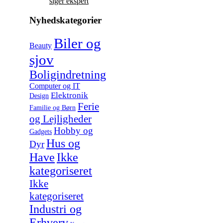
siger ekspert
Nyhedskategorier
Biler og
Beauty
sjov
Boligindretning
Computer og IT
Elektronik
Design
Ferie
Familie og Børn
og Lejligheder
Hobby og
Gadgets
Hus og
Dyr
Have
Ikke
kategoriseret
Ikke
kategoriseret
Industri og
Erhverv