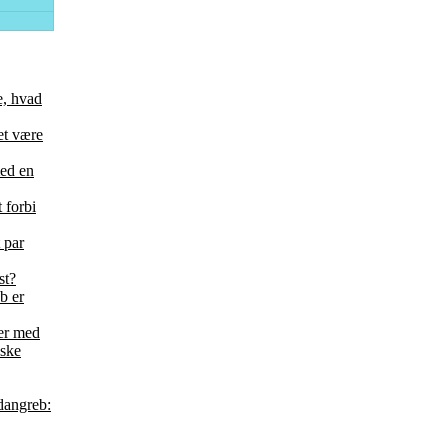
e, hvad
et være
med en
 forbi
 par
st?
b er
der med
nske
idangreb: