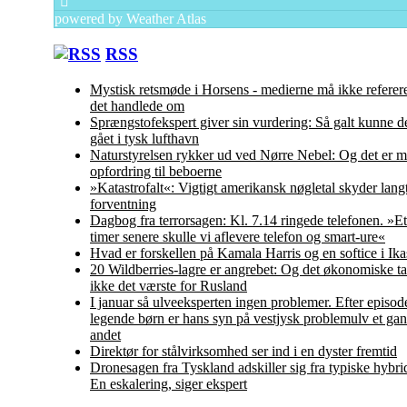
powered by
Weather Atlas
RSS
Mystisk retsmøde i Horsens - medierne må ikke referer
det handlede om
Sprængstofekspert giver sin vurdering: Så galt kunne d
gået i tysk lufthavn
Naturstyrelsen rykker ud ved Nørre Nebel: Og det er 
opfordring til beboerne
»Katastrofalt«: Vigtigt amerikansk nøgletal skyder langt
forventning
Dagbog fra terrorsagen: Kl. 7.14 ringede telefonen. »Et
timer senere skulle vi aflevere telefon og smart-ure«
Hvad er forskellen på Kamala Harris og en softice i Ika
20 Wildberries-lagre er angrebet: Og det økonomiske ta
ikke det værste for Rusland
I januar så ulveeksperten ingen problemer. Efter episo
legende børn er hans syn på vestjysk problemulv et ga
andet
Direktør for stålvirksomhed ser ind i en dyster fremtid
Dronesagen fra Tyskland adskiller sig fra typiske hybr
En eskalering, siger ekspert