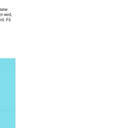
samme
t sted,
ted. Få