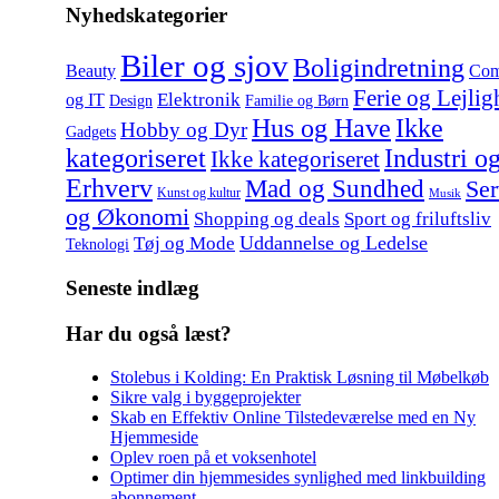
Nyhedskategorier
Biler og sjov
Boligindretning
Beauty
Com
Ferie og Lejlig
Elektronik
og IT
Design
Familie og Børn
Hus og Have
Ikke
Hobby og Dyr
Gadgets
kategoriseret
Industri o
Ikke kategoriseret
Erhverv
Mad og Sundhed
Ser
Kunst og kultur
Musik
og Økonomi
Shopping og deals
Sport og friluftsliv
Uddannelse og Ledelse
Tøj og Mode
Teknologi
Seneste indlæg
Har du også læst?
Stolebus i Kolding: En Praktisk Løsning til Møbelkøb
Sikre valg i byggeprojekter
Skab en Effektiv Online Tilstedeværelse med en Ny
Hjemmeside
Oplev roen på et voksenhotel
Optimer din hjemmesides synlighed med linkbuilding
abonnement