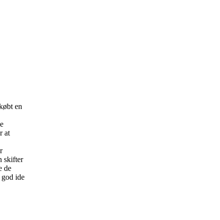
 købt en
ge
r at
,
r
 skifter
e de
n god ide