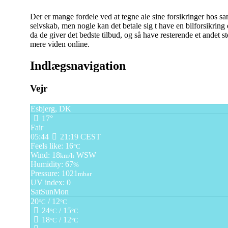
Der er mange fordele ved at tegne ale sine forsikringer hos 
selvskab, men nogle kan det betale sig t have en bilforsikring e
da de giver det bedste tilbud, og så have resterende et andet s
mere viden online.
Indlægsnavigation
Vejr
Esbjerg, DK
17°
Fair
05:44
21:19 CEST
Feels like: 16
°C
Wind: 18
WSW
km/h
Humidity: 67
%
Pressure: 1021
mbar
UV index: 0
Sat
Sun
Mon
20
/ 12
°C
°C
24
/ 15
°C
°C
18
/ 12
°C
°C