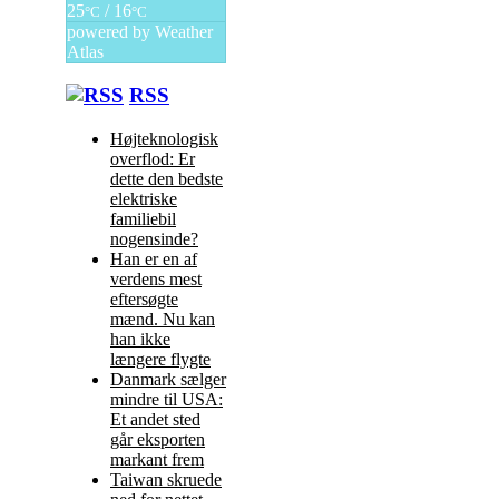
25
/ 16
°C
°C
powered by
Weather
Atlas
RSS
Højteknologisk
overflod: Er
dette den bedste
elektriske
familiebil
nogensinde?
Han er en af
verdens mest
eftersøgte
mænd. Nu kan
han ikke
længere flygte
Danmark sælger
mindre til USA:
Et andet sted
går eksporten
markant frem
Taiwan skruede