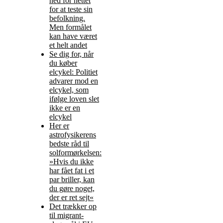
ned for nettet
for at teste sin
befolkning.
Men formålet
kan have været
et helt andet
Se dig for, når
du køber
elcykel: Politiet
advarer mod en
elcykel, som
ifølge loven slet
ikke er en
elcykel
Her er
astrofysikerens
bedste råd til
solformørkelsen:
»Hvis du ikke
har fået fat i et
par briller, kan
du gøre noget,
der er ret sejt«
Det trækker op
til migrant-