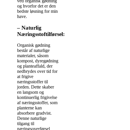
ved organisk gødning
og hvorfor det er den
bedste løsning for min
have.
– Naturlig
Næringsstoftilførsel:
Organisk gødning
består af naturlige
materialer, såsom
kompost, dyregødning
og planteaffald, der
nedbrydes over tid for
at frigive
næringsstoffer til
jorden. Dette skaber
en langsom og
kontinuerlig frigivelse
af næringsstoffer, som
planterne kan
absorbere gradvist.
Denne naturlige
tilgang til
næringsoverførsel