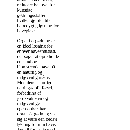
reducere behovet for
kunstige
gødningsstoffer,
hvilket gør det til en
bæredygtig løsning for
havepleje.
Organisk gødning er
en ideel løsning for
enhver haveentusiast,
der søger at opretholde
en sund og
blomstrende have på
en naturlig og
miljøvenlig måde.
Med dens naturlige
næringsstoftilførsel,
forbedring af
jordkvaliteten og
miljøvenlige
egenskaber, har
organisk gødning vist
sig at være den bedste
løsning for min have.
Jeg vil fortsætte med