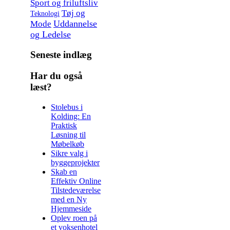
Sport og friluftsliv
Tøj og
Teknologi
Uddannelse
Mode
og Ledelse
Seneste indlæg
Har du også
læst?
Stolebus i
Kolding: En
Praktisk
Løsning til
Møbelkøb
Sikre valg i
byggeprojekter
Skab en
Effektiv Online
Tilstedeværelse
med en Ny
Hjemmeside
Oplev roen på
et voksenhotel