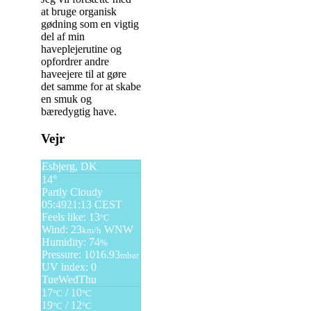
at bruge organisk
gødning som en vigtig
del af min
haveplejerutine og
opfordrer andre
haveejere til at gøre
det samme for at skabe
en smuk og
bæredygtig have.
Indlægsnavigation
Vejr
Esbjerg, DK
14°
Partly Cloudy
05:49
21:13 CEST
Feels like: 13
°C
Wind: 23
WNW
km/h
Humidity: 74
%
Pressure: 1016.93
mbar
UV index: 0
Tue
Wed
Thu
17
/ 10
°C
°C
19
/ 12
°C
°C