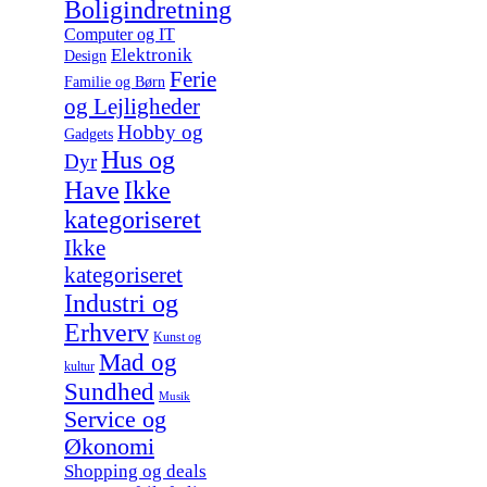
Boligindretning
Computer og IT
Elektronik
Design
Ferie
Familie og Børn
og Lejligheder
Hobby og
Gadgets
Hus og
Dyr
Have
Ikke
kategoriseret
Ikke
kategoriseret
Industri og
Erhverv
Kunst og
Mad og
kultur
Sundhed
Musik
Service og
Økonomi
Shopping og deals