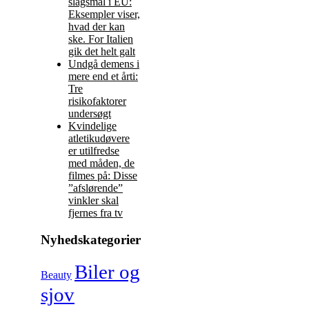
slagsmål i EU:
Eksempler viser,
hvad der kan
ske. For Italien
gik det helt galt
Undgå demens i
mere end et årti:
Tre
risikofaktorer
undersøgt
Kvindelige
atletikudøvere
er utilfredse
med måden, de
filmes på: Disse
”afslørende”
vinkler skal
fjernes fra tv
Nyhedskategorier
Biler og
Beauty
sjov