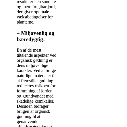
resulterer i en sundere
og mere frugtbar jord,
der giver optimale
vækstbetingelser for
planterne.
– Miljøvenlig og
bæredygtig:
En af de mest
tiltalende aspekter ved
organisk gødning er
dens miljøvenlige
karakter. Ved at bruge
naturlige materialer til
at fremstille gødning
reduceres risikoen for
forurening af jorden
og grundvandet med
skadelige kemikalier.
Desuden bidrager
brugen af organisk
gødning til at
genanvende
affaldsmaterialer og