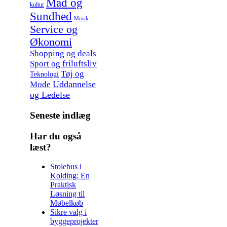
Mad og
kultur
Sundhed
Musik
Service og
Økonomi
Shopping og deals
Sport og friluftsliv
Tøj og
Teknologi
Uddannelse
Mode
og Ledelse
Seneste indlæg
Har du også
læst?
Stolebus i
Kolding: En
Praktisk
Løsning til
Møbelkøb
Sikre valg i
byggeprojekter