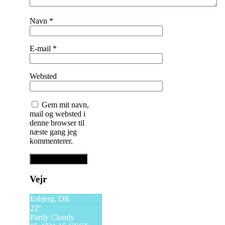
Navn
*
E-mail
*
Websted
Gem mit navn,
mail og websted i
denne browser til
næste gang jeg
kommenterer.
Vejr
Esbjerg, DK
22°
Partly Cloudy