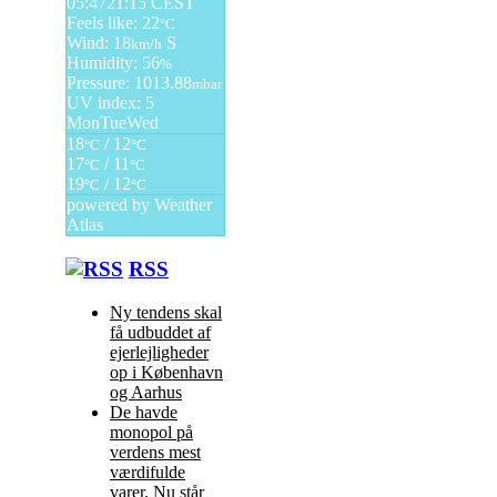
05:47
21:15 CEST
Feels like: 22
°C
Wind: 18
S
km/h
Humidity: 56
%
Pressure: 1013.88
mbar
UV index: 5
Mon
Tue
Wed
18
/ 12
°C
°C
17
/ 11
°C
°C
19
/ 12
°C
°C
powered by
Weather
Atlas
RSS
Ny tendens skal
få udbuddet af
ejerlejligheder
op i København
og Aarhus
De havde
monopol på
verdens mest
værdifulde
varer. Nu står