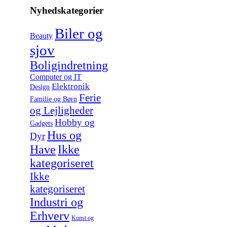
Nyhedskategorier
Biler og
Beauty
sjov
Boligindretning
Computer og IT
Elektronik
Design
Ferie
Familie og Børn
og Lejligheder
Hobby og
Gadgets
Hus og
Dyr
Have
Ikke
kategoriseret
Ikke
kategoriseret
Industri og
Erhverv
Kunst og