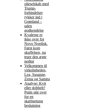
olieselskab med
Trump-
forbindelser
rykker ind i
Grønland –
uden
godkendelse
Kvalerne er
ikke ovre for
Novo Nordisk.
Først kom
skuffelsen, nu
truer den ægte
nedtur
Velkommen til
virkeligheden,
Lea, Susanne,
Zenia og Samira
Analyse: Kvit
eller dobbelt?
Putin står over
for en
skæbnetung
beslutning