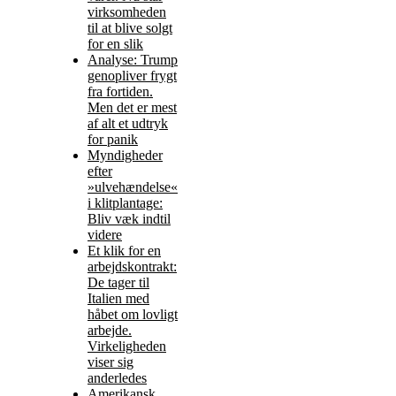
virksomheden
til at blive solgt
for en slik
Analyse: Trump
genopliver frygt
fra fortiden.
Men det er mest
af alt et udtryk
for panik
Myndigheder
efter
»ulvehændelse«
i klitplantage:
Bliv væk indtil
videre
Et klik for en
arbejdskontrakt:
De tager til
Italien med
håbet om lovligt
arbejde.
Virkeligheden
viser sig
anderledes
Amerikansk