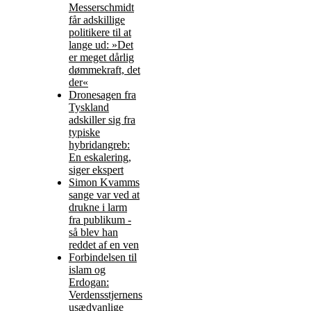
Messerschmidt
får adskillige
politikere til at
lange ud: »Det
er meget dårlig
dømmekraft, det
der«
Dronesagen fra
Tyskland
adskiller sig fra
typiske
hybridangreb:
En eskalering,
siger ekspert
Simon Kvamms
sange var ved at
drukne i larm
fra publikum -
så blev han
reddet af en ven
Forbindelsen til
islam og
Erdogan:
Verdensstjernens
usædvanlige