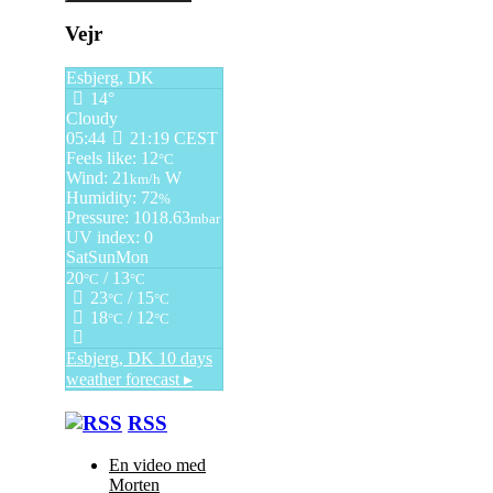
Vejr
Esbjerg, DK
14°
Cloudy
05:44
21:19 CEST
Feels like: 12
°C
Wind: 21
W
km/h
Humidity: 72
%
Pressure: 1018.63
mbar
UV index: 0
Sat
Sun
Mon
20
/ 13
°C
°C
23
/ 15
°C
°C
18
/ 12
°C
°C
Esbjerg, DK
10 days
weather forecast ▸
RSS
En video med
Morten