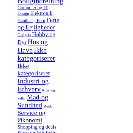
Boligindretning
Computer og IT
Elektronik
Design
Ferie
Familie og Børn
og Lejligheder
Hobby og
Gadgets
Hus og
Dyr
Have
Ikke
kategoriseret
Ikke
kategoriseret
Industri og
Erhverv
Kunst og
Mad og
kultur
Sundhed
Musik
Service og
Økonomi
Shopping og deals
Sport og friluftsliv