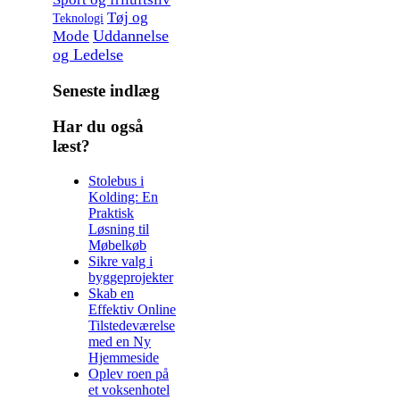
Tøj og
Teknologi
Uddannelse
Mode
og Ledelse
Seneste indlæg
Har du også
læst?
Stolebus i
Kolding: En
Praktisk
Løsning til
Møbelkøb
Sikre valg i
byggeprojekter
Skab en
Effektiv Online
Tilstedeværelse
med en Ny
Hjemmeside
Oplev roen på
et voksenhotel