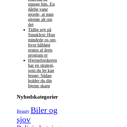
mange hits. En
dårlig vane
gjorde, at man
glemte alt om
det
Tidlig sejr på
Smukfest: Hun
mindede os om,
hvor håbløst
resten af årets
program er
Hjerneforskeren
har en strategi,
som du let kan
bruge: Sådan
holder du din
hjerne skarp
Nyhedskategorier
Biler og
Beauty
sjov