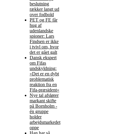
beslutning
rækker langt ud
over fodbold
PET og FE får
hug af
udenlandske
spioner: Lars
Findsen er ikke
i tvivl om, hvor
det er gået galt
Dansk ekspert
om Fifas
undskyldning:
»Det er en dybt
problematisk
reaktion fra en
Fifa-præsident«
Nye tal afslører
markant skifte
på Bornholm -
én gruppe
holder
arbejdsmarkedet
oppe
Han har så