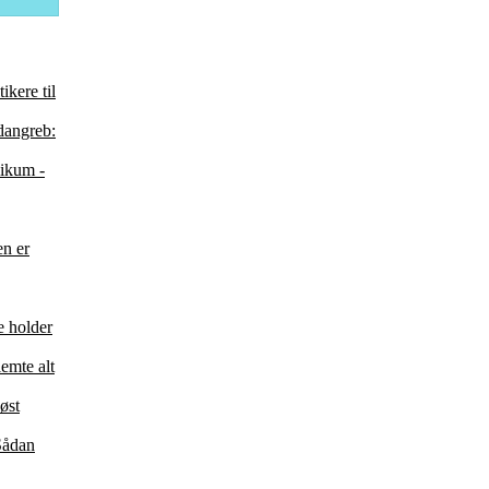
ikere til
idangreb:
likum -
en er
e holder
emte alt
øst
 Sådan