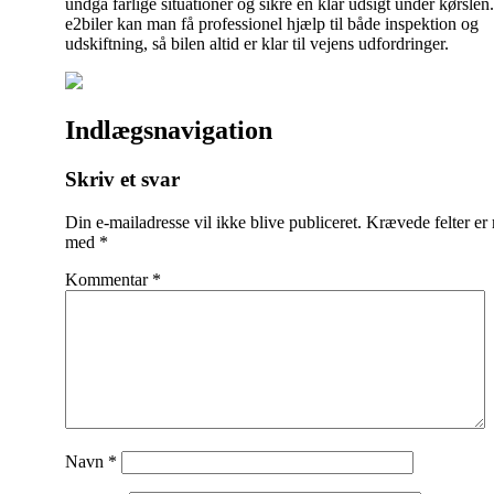
undgå farlige situationer og sikre en klar udsigt under kørslen
e2biler kan man få professionel hjælp til både inspektion og
udskiftning, så bilen altid er klar til vejens udfordringer.
Indlægsnavigation
Skriv et svar
Din e-mailadresse vil ikke blive publiceret.
Krævede felter er
med
*
Kommentar
*
Navn
*