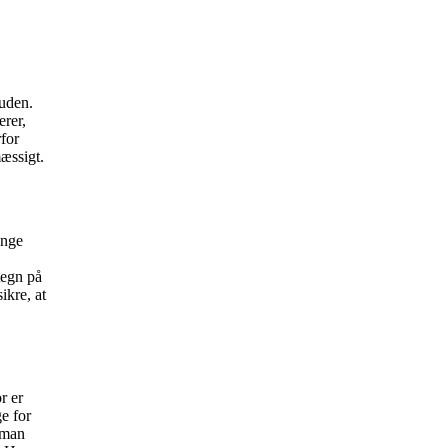
ruden.
erer,
rfor
mæssigt.
ænge
tegn på
ikre, at
r er
ge for
 man