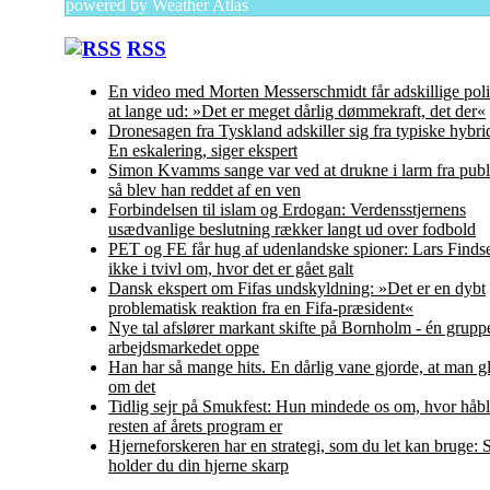
powered by
Weather Atlas
RSS
En video med Morten Messerschmidt får adskillige polit
at lange ud: »Det er meget dårlig dømmekraft, det der«
Dronesagen fra Tyskland adskiller sig fra typiske hybr
En eskalering, siger ekspert
Simon Kvamms sange var ved at drukne i larm fra pub
så blev han reddet af en ven
Forbindelsen til islam og Erdogan: Verdensstjernens
usædvanlige beslutning rækker langt ud over fodbold
PET og FE får hug af udenlandske spioner: Lars Finds
ikke i tvivl om, hvor det er gået galt
Dansk ekspert om Fifas undskyldning: »Det er en dybt
problematisk reaktion fra en Fifa-præsident«
Nye tal afslører markant skifte på Bornholm - én grupp
arbejdsmarkedet oppe
Han har så mange hits. En dårlig vane gjorde, at man gl
om det
Tidlig sejr på Smukfest: Hun mindede os om, hvor håbl
resten af årets program er
Hjerneforskeren har en strategi, som du let kan bruge:
holder du din hjerne skarp