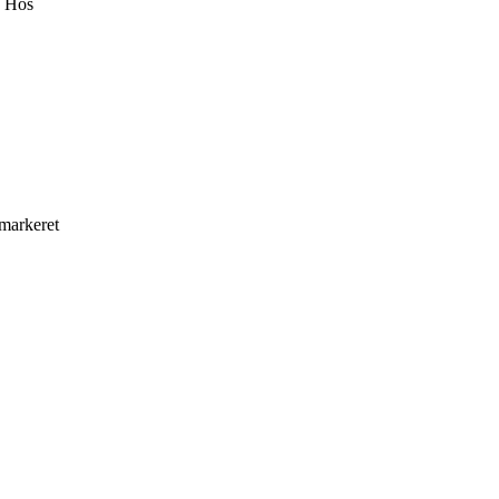
. Hos
 markeret