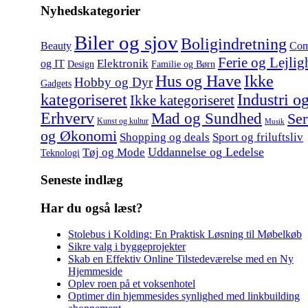
Nyhedskategorier
Biler og sjov
Boligindretning
Beauty
Com
Ferie og Lejlig
Elektronik
og IT
Design
Familie og Børn
Hus og Have
Ikke
Hobby og Dyr
Gadgets
kategoriseret
Industri o
Ikke kategoriseret
Erhverv
Mad og Sundhed
Ser
Kunst og kultur
Musik
og Økonomi
Shopping og deals
Sport og friluftsliv
Uddannelse og Ledelse
Tøj og Mode
Teknologi
Seneste indlæg
Har du også læst?
Stolebus i Kolding: En Praktisk Løsning til Møbelkøb
Sikre valg i byggeprojekter
Skab en Effektiv Online Tilstedeværelse med en Ny
Hjemmeside
Oplev roen på et voksenhotel
Optimer din hjemmesides synlighed med linkbuilding