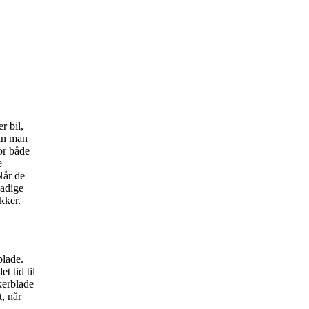
r bil,
n man
for både
e
Når de
kadige
kker.
blade.
t tid til
kerblade
t, når