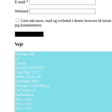
E-mail
*
Websted
Gem mit navn, mail og websted i denne browser til næste
jeg kommenterer.
Vejr
Esbjerg, DK
14°
Cloudy
05:44
21:19 CEST
Feels like: 13
°C
Wind: 21
W
km/h
Humidity: 68
%
Pressure: 1018.96
mbar
UV index: 0
Sat
Sun
Mon
20
/ 13
°C
°C
23
/ 15
°C
°C
18
/ 12
°C
°C