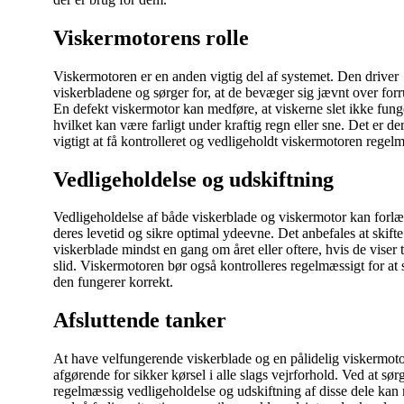
Viskermotorens rolle
Viskermotoren er en anden vigtig del af systemet. Den driver
viskerbladene og sørger for, at de bevæger sig jævnt over for
En defekt viskermotor kan medføre, at viskerne slet ikke fung
hvilket kan være farligt under kraftig regn eller sne. Det er de
vigtigt at få kontrolleret og vedligeholdt viskermotoren regel
Vedligeholdelse og udskiftning
Vedligeholdelse af både viskerblade og viskermotor kan forl
deres levetid og sikre optimal ydeevne. Det anbefales at skifte
viskerblade mindst en gang om året eller oftere, hvis de viser 
slid. Viskermotoren bør også kontrolleres regelmæssigt for at s
den fungerer korrekt.
Afsluttende tanker
At have velfungerende viskerblade og en pålidelig viskermoto
afgørende for sikker kørsel i alle slags vejrforhold. Ved at sør
regelmæssig vedligeholdelse og udskiftning af disse dele kan