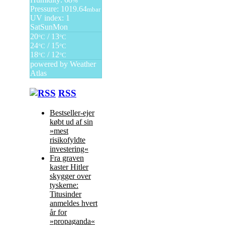
%
Pressure: 1019.64
mbar
UV index: 1
Sat
Sun
Mon
20
/ 13
°C
°C
24
/ 15
°C
°C
18
/ 12
°C
°C
powered by
Weather
Atlas
RSS
Bestseller-ejer
købt ud af sin
»mest
risikofyldte
investering«
Fra graven
kaster Hitler
skygger over
tyskerne:
Titusinder
anmeldes hvert
år for
»propaganda«