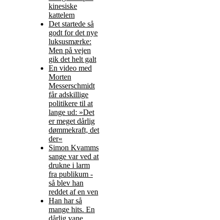
kinesiske
kattelem
Det startede så
godt for det nye
luksusmærke:
Men på vejen
gik det helt galt
En video med
Morten
Messerschmidt
får adskillige
politikere til at
lange ud: »Det
er meget dårlig
dømmekraft, det
der«
Simon Kvamms
sange var ved at
drukne i larm
fra publikum -
så blev han
reddet af en ven
Han har så
mange hits. En
dårlig vane