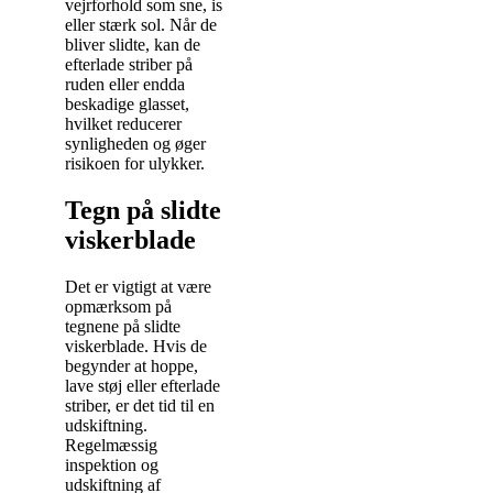
vejrforhold som sne, is
eller stærk sol. Når de
bliver slidte, kan de
efterlade striber på
ruden eller endda
beskadige glasset,
hvilket reducerer
synligheden og øger
risikoen for ulykker.
Tegn på slidte
viskerblade
Det er vigtigt at være
opmærksom på
tegnene på slidte
viskerblade. Hvis de
begynder at hoppe,
lave støj eller efterlade
striber, er det tid til en
udskiftning.
Regelmæssig
inspektion og
udskiftning af