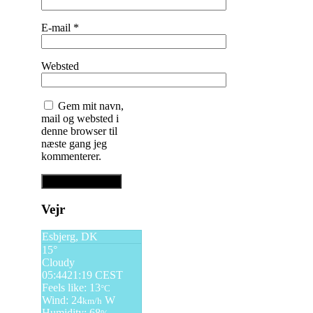
E-mail
*
Websted
Gem mit navn,
mail og websted i
denne browser til
næste gang jeg
kommenterer.
Vejr
Esbjerg, DK
15°
Cloudy
05:44
21:19 CEST
Feels like: 13
°C
Wind: 24
W
km/h
Humidity: 68