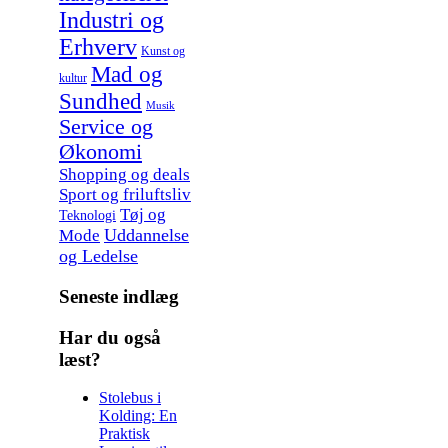
Industri og
Erhverv
Kunst og
Mad og
kultur
Sundhed
Musik
Service og
Økonomi
Shopping og deals
Sport og friluftsliv
Tøj og
Teknologi
Uddannelse
Mode
og Ledelse
Seneste indlæg
Har du også
læst?
Stolebus i
Kolding: En
Praktisk