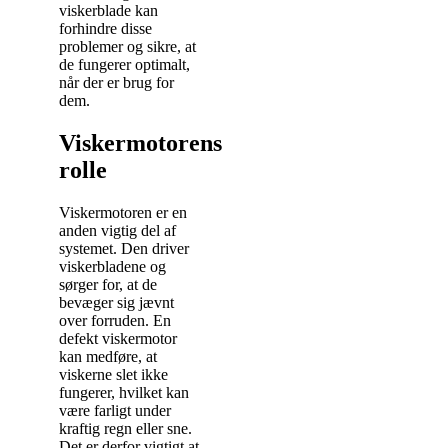
viskerblade kan
forhindre disse
problemer og sikre, at
de fungerer optimalt,
når der er brug for
dem.
Viskermotorens
rolle
Viskermotoren er en
anden vigtig del af
systemet. Den driver
viskerbladene og
sørger for, at de
bevæger sig jævnt
over forruden. En
defekt viskermotor
kan medføre, at
viskerne slet ikke
fungerer, hvilket kan
være farligt under
kraftig regn eller sne.
Det er derfor vigtigt at