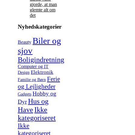
gjorde, at man
glemte alt om
det
Nyhedskategorier
Biler og
Beauty
sjov
Boligindretning
Computer og IT
Elektronik
Design
Ferie
Familie og Børn
og Lejligheder
Hobby og
Gadgets
Hus og
Dyr
Have
Ikke
kategoriseret
Ikke
kategoriseret