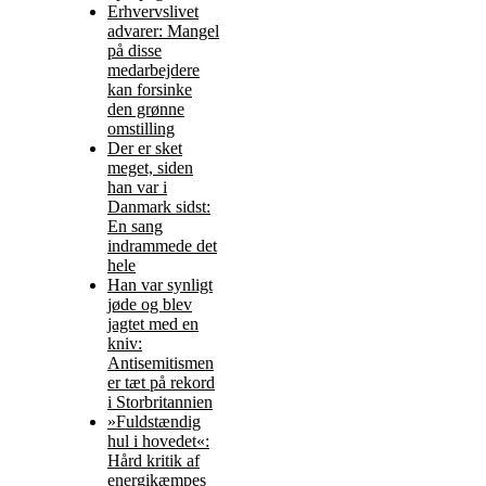
Erhvervslivet
advarer: Mangel
på disse
medarbejdere
kan forsinke
den grønne
omstilling
Der er sket
meget, siden
han var i
Danmark sidst:
En sang
indrammede det
hele
Han var synligt
jøde og blev
jagtet med en
kniv:
Antisemitismen
er tæt på rekord
i Storbritannien
»Fuldstændig
hul i hovedet«:
Hård kritik af
energikæmpes