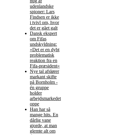
hug af
udenlandske
spioner: Lars
Findsen er ikke
i tvivl om, hvor
det er gået galt
Dansk ekspert
om Fifas
undskyldning:
»Det er en dybt
problematisk
reaktion fra en
Fifa-præsident«
Nye tal afslører
markant skifte
på Bornholm -
én gruppe
holder
arbejdsmarkedet
oppe
Han har så
mange hits. En
dårlig vane
gjorde, at man
glemte alt om