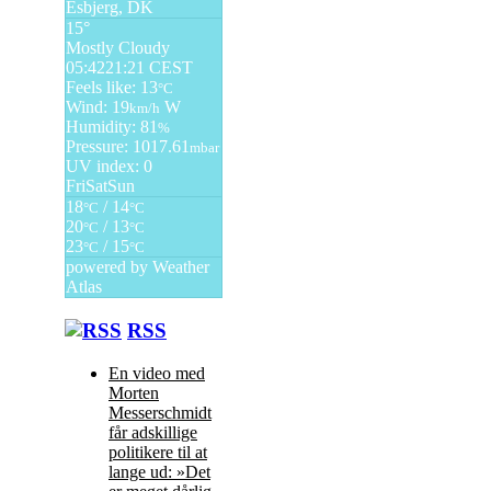
Esbjerg, DK
15°
Mostly Cloudy
05:42
21:21 CEST
Feels like: 13
°C
Wind: 19
W
km/h
Humidity: 81
%
Pressure: 1017.61
mbar
UV index: 0
Fri
Sat
Sun
18
/ 14
°C
°C
20
/ 13
°C
°C
23
/ 15
°C
°C
powered by
Weather
Atlas
RSS
En video med
Morten
Messerschmidt
får adskillige
politikere til at
lange ud: »Det