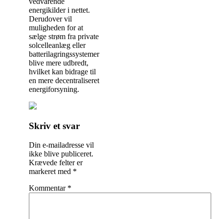
vedvarende
energikilder i nettet.
Derudover vil
muligheden for at
sælge strøm fra private
solcelleanlæg eller
batterilagringssystemer
blive mere udbredt,
hvilket kan bidrage til
en mere decentraliseret
energiforsyning.
Indlægsnavigation
Skriv et svar
Din e-mailadresse vil
ikke blive publiceret.
Krævede felter er
markeret med
*
Kommentar
*