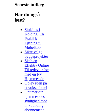
Seneste indlæg
Har du også
læst?
Stolebus i
Kolding: En
Praktisk
Løsning til
Møbelkøb
Sikre valg i
byggeprojekter
Skab en
Effektiv Online
Tilstedeværelse
med en Ny
Hjemmeside
Oplev roen på
et voksenhotel
Optimer din
hjemmesides
synlighed med
linkbuilding
abonnement