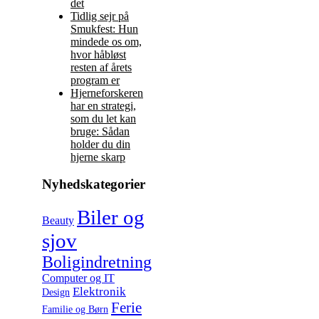
det
Tidlig sejr på
Smukfest: Hun
mindede os om,
hvor håbløst
resten af årets
program er
Hjerneforskeren
har en strategi,
som du let kan
bruge: Sådan
holder du din
hjerne skarp
Nyhedskategorier
Biler og
Beauty
sjov
Boligindretning
Computer og IT
Elektronik
Design
Ferie
Familie og Børn