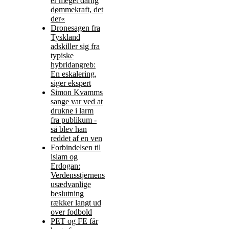
er meget dårlig
dømmekraft, det
der«
Dronesagen fra
Tyskland
adskiller sig fra
typiske
hybridangreb:
En eskalering,
siger ekspert
Simon Kvamms
sange var ved at
drukne i larm
fra publikum -
så blev han
reddet af en ven
Forbindelsen til
islam og
Erdogan:
Verdensstjernens
usædvanlige
beslutning
rækker langt ud
over fodbold
PET og FE får