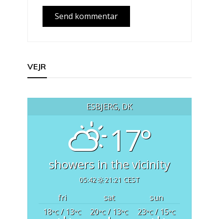
VEJR
ESBJERG, DK
17°
showers in the vicinity
05:42
21:21 CEST
fri
sat
sun
18
/ 13
20
/ 13
23
/ 15
°C
°C
°C
°C
°C
°C