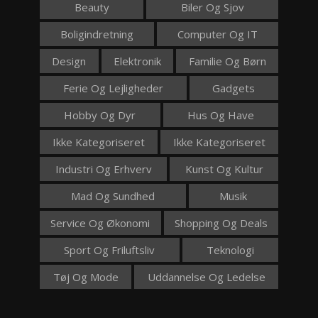
Beauty
Biler Og Sjov
Boligindretning
Computer Og IT
Design
Elektronik
Familie Og Børn
Ferie Og Lejligheder
Gadgets
Hobby Og Dyr
Hus Og Have
Ikke Kategoriseret
Ikke Kategoriseret
Industri Og Erhverv
Kunst Og Kultur
Mad Og Sundhed
Musik
Service Og Økonomi
Shopping Og Deals
Sport Og Friluftsliv
Teknologi
Tøj Og Mode
Uddannelse Og Ledelse