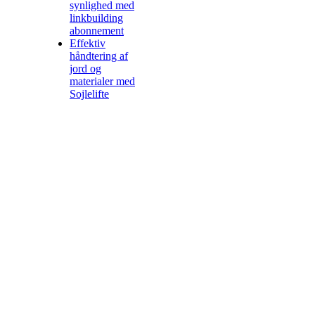
synlighed med
linkbuilding
abonnement
Effektiv
håndtering af
jord og
materialer med
Sojlelifte