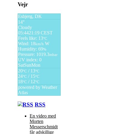
Vejr
Esbjerg, DK
14°
Cloudy
05:44
21:19 CEST
Feels like: 13
°C
Wind: 18
W
km/h
Humidity: 69
%
Pressure: 1019.3
mbar
UV index: 0
Sat
Sun
Mon
20
/ 13
°C
°C
24
/ 15
°C
°C
18
/ 12
°C
°C
powered by
Weather
Atlas
RSS
En video med
Morten
Messerschmidt
får adskillige