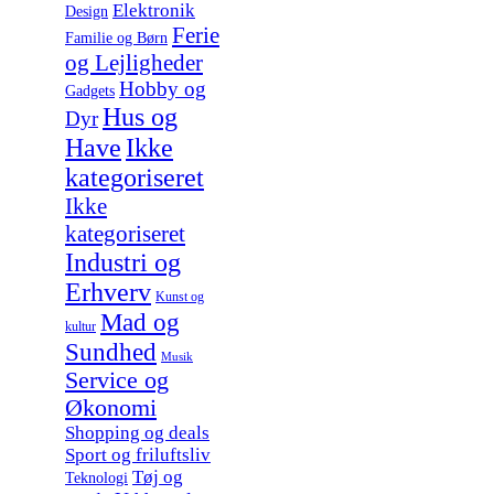
Elektronik
Design
Ferie
Familie og Børn
og Lejligheder
Hobby og
Gadgets
Hus og
Dyr
Have
Ikke
kategoriseret
Ikke
kategoriseret
Industri og
Erhverv
Kunst og
Mad og
kultur
Sundhed
Musik
Service og
Økonomi
Shopping og deals
Sport og friluftsliv
Tøj og
Teknologi