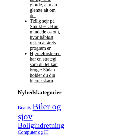
gjorde, at man
glemte alt om
det
Tidlig sejr på
Smukfest: Hun
mindede os om,
hvor håbløst
resten af årets
program er
Hjerneforskeren
har en strategi,
som du let kan
bruge: Sådan
holder du din
hjerne skarp
Nyhedskategorier
Biler og
Beauty
sjov
Boligindretning
Computer og IT