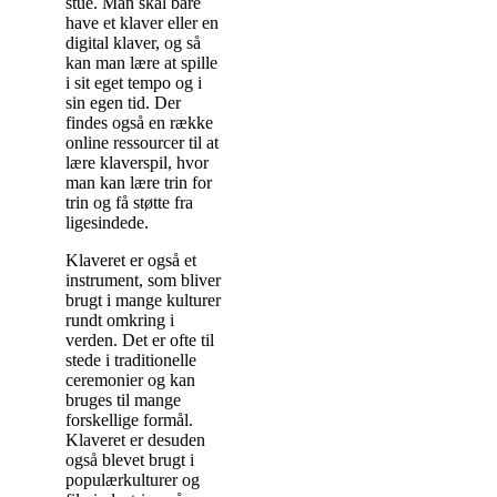
stue. Man skal bare
have et klaver eller en
digital klaver, og så
kan man lære at spille
i sit eget tempo og i
sin egen tid. Der
findes også en række
online ressourcer til at
lære klaverspil, hvor
man kan lære trin for
trin og få støtte fra
ligesindede.
Klaveret er også et
instrument, som bliver
brugt i mange kulturer
rundt omkring i
verden. Det er ofte til
stede i traditionelle
ceremonier og kan
bruges til mange
forskellige formål.
Klaveret er desuden
også blevet brugt i
populærkulturer og