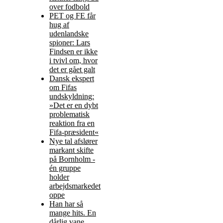
over fodbold
PET og FE får
hug af
udenlandske
spioner: Lars
Findsen er ikke
i tvivl om, hvor
det er gået galt
Dansk ekspert
om Fifas
undskyldning:
»Det er en dybt
problematisk
reaktion fra en
Fifa-præsident«
Nye tal afslører
markant skifte
på Bornholm -
én gruppe
holder
arbejdsmarkedet
oppe
Han har så
mange hits. En
dårlig vane