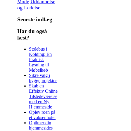
Uddannelse
Mode
og Ledelse
Seneste indlæg
Har du også
læst?
Stolebus i
Kolding: En
Praktisk
Løsning til
Møbelkøb
Sikre valg i
byggeprojekter
Skab en
Effektiv Online
Tilstedeværelse
med en Ny
Hjemmeside
Oplev roen på
et voksenhotel
Optimer din
hjemmesides