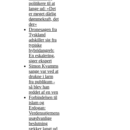
politikere til at
lange ud: »Det
er meget dårlig
dømmekraft, det
der«
Dronesagen fra
Tyskland
adskiller sig fra
typiske
hybridangreb:
En eskalering,
siger ekspert
Simon Kvamms
sange var ved at
drukne i larm
fra publikum -
så blev han
reddet af en ven
Forbindelsen til
islam og
Erdogan:
Verdensstjernens
usædvanlige
beslutning
rækker langt ud