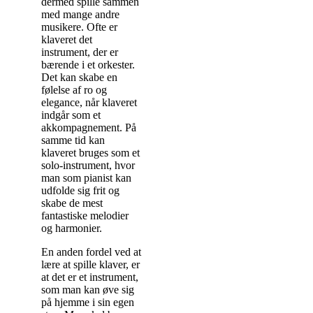
dermed spille sammen
med mange andre
musikere. Ofte er
klaveret det
instrument, der er
bærende i et orkester.
Det kan skabe en
følelse af ro og
elegance, når klaveret
indgår som et
akkompagnement. På
samme tid kan
klaveret bruges som et
solo-instrument, hvor
man som pianist kan
udfolde sig frit og
skabe de mest
fantastiske melodier
og harmonier.
En anden fordel ved at
lære at spille klaver, er
at det er et instrument,
som man kan øve sig
på hjemme i sin egen