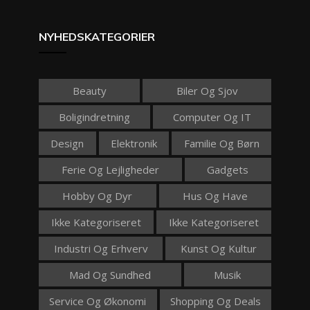
NYHEDSKATEGORIER
Beauty
Biler Og Sjov
Boligindretning
Computer Og IT
Design
Elektronik
Familie Og Børn
Ferie Og Lejligheder
Gadgets
Hobby Og Dyr
Hus Og Have
Ikke Kategoriseret
Ikke Kategoriseret
Industri Og Erhverv
Kunst Og Kultur
Mad Og Sundhed
Musik
Service Og Økonomi
Shopping Og Deals