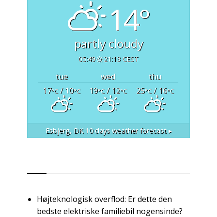
14°
partly cloudy
05:49
21:13 CEST
tue
wed
thu
17
/ 10
19
/ 12
25
/ 16
°C
°C
°C
°C
°C
°C
Esbjerg, DK
10 days weather forecast ▸
RSS
Højteknologisk overflod: Er dette den
bedste elektriske familiebil nogensinde?