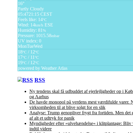
16°
Partly Cloudy
05:47
21:15 CEST
Feels like: 14
°C
Wind: 14
ESE
km/h
Humidity: 81
%
Pressure: 1015.58
mbar
UV index: 0
Mon
Tue
Wed
18
/ 12
°C
°C
17
/ 11
°C
°C
19
/ 12
°C
°C
powered by
Weather Atlas
RSS
Ny tendens skal få udbuddet af ejerlejligheder op i K
og Aarhus
De havde monopol på verdens mest værdifulde varer. N
virksomheden til at blive solgt for en slik
Analyse: Trump genopliver frygt fra fortiden. Men det 
af alt et udtryk for panik
Myndigheder efter »ulvehændelse« i klitplantage: Bliv
indtil videre