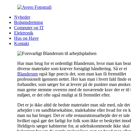
Nyheder
Boligindretning
Computer og IT
Elektronik
Hus og Have
Kontakt
Har man brug for et ordentligt Blanderum, hvor man kan bea
diverse materialer som kræver forsigtigt håndtering. Så er et
Blanderum
også lige præcis det, som man kan få fremstillet
professionelt igennem nettet. Her kan man i hvert fald finde e
forhandler, som sørger for at levere på de punkter man ønsker.
man gerne stemme overens med de nuværende krav der er til 
miljøet, er det ofte også muligt at få fremstilet efter.
Det er jo ikke altid de bedste materialer man står med, når det
arbejder i en sandblæsekabine, malekabine eller hvad for en 
man nu har bruger. Det er ofte restaurationsarbejde der er tale
hvilket også gør det farligt for folk som ikke er beskyttet imod
Heldigvis sørger kabinerne for, at udefrakommende ikke skal