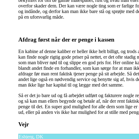
bekymret for om de gamle malespåner, rust og hvad man ellers
overfor skader dem. Der kan være nogle ting som er farlige fo
og indånde, og derfor kan man ikke bare stå og sprøjte med de
på en uforsvarlig måde.
Afdrag først når der er penge i kassen
En kabine af denne kaliber er heller ikke helt billigt, og trods
kan finde nogle rigtig gode priser på nettet, er det ofte stadig 
som man bliver nød til og slippe en god pris for. Her online 
blandt andet finde en forhandler, som kan sørge for at man ik
afdrage før man rent faktisk tjener penge på sit arbejde. Så det 
andet lige også en nødvendig service og benytte sig af, hvis de
man ikke lige har kapital til og lægge med det samme.
Så er det jo bare ud og få arbejdet udført og fakturere nogle r
og så kan man ellers begynde og betale af, når der rent faktisk
penge til det. En super god mulighed for alle dem som lige er s
ud, eller på anden vis ikke har mulighed for at stille med pen
Indlægsnavigation
Vejr
Esbjerg, DK