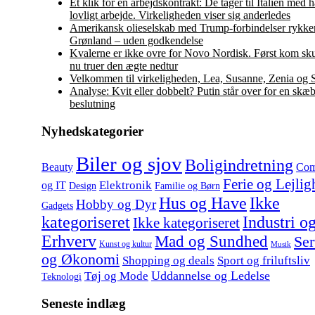
Et klik for en arbejdskontrakt: De tager til Italien med
lovligt arbejde. Virkeligheden viser sig anderledes
Amerikansk olieselskab med Trump-forbindelser rykker
Grønland – uden godkendelse
Kvalerne er ikke ovre for Novo Nordisk. Først kom sku
nu truer den ægte nedtur
Velkommen til virkeligheden, Lea, Susanne, Zenia og 
Analyse: Kvit eller dobbelt? Putin står over for en skæ
beslutning
Nyhedskategorier
Biler og sjov
Boligindretning
Beauty
Com
Ferie og Lejlig
Elektronik
og IT
Design
Familie og Børn
Hus og Have
Ikke
Hobby og Dyr
Gadgets
kategoriseret
Industri o
Ikke kategoriseret
Erhverv
Mad og Sundhed
Ser
Kunst og kultur
Musik
og Økonomi
Shopping og deals
Sport og friluftsliv
Uddannelse og Ledelse
Tøj og Mode
Teknologi
Seneste indlæg