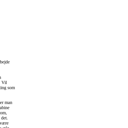
rbejde
n
 Vil
ting som
 er man
kabine
 om,
 det.
 være