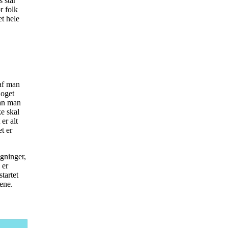
 står
r folk
t hele
 af man
noget
kan man
ke skal
er alt
t er
egninger,
 er
tartet
gene.