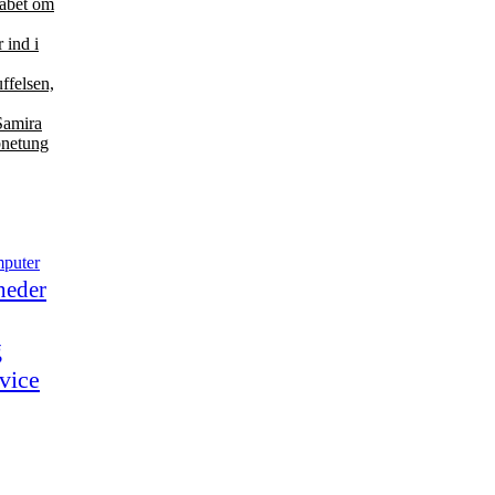
 håbet om
 ind i
ffelsen,
Samira
bnetung
puter
heder
g
vice