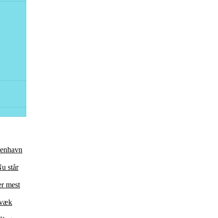
øbenhavn
u står
er mest
 væk