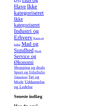
Dyr
Have
Ikke
kategoriseret
Ikke
kategoriseret
Industri og
Erhverv
Kunst og
Mad og
kultur
Sundhed
Musik
Service og
Økonomi
Shopping og deals
Sport og friluftsliv
Tøj og
Teknologi
Uddannelse
Mode
og Ledelse
Seneste indlæg