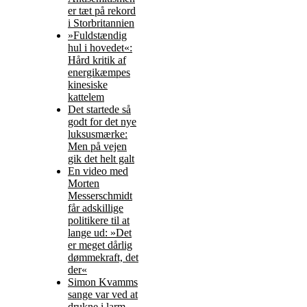
er tæt på rekord
i Storbritannien
»Fuldstændig
hul i hovedet«:
Hård kritik af
energikæmpes
kinesiske
kattelem
Det startede så
godt for det nye
luksusmærke:
Men på vejen
gik det helt galt
En video med
Morten
Messerschmidt
får adskillige
politikere til at
lange ud: »Det
er meget dårlig
dømmekraft, det
der«
Simon Kvamms
sange var ved at
drukne i larm