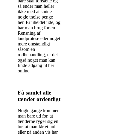
bare skal fortsætte og
så ender man heller
ikke med at smide
nogle trælse penge
her. Er uheldet ude, og
har man brug for en
Rensning af
tandprotese eller noget
mere omstændigt
såsom en
rodbehandling, er det
også noget man kan
finde adgang til her
online.
Få samlet alle
tænder ordentligt
Nogle gange kommer
man bare ud for, at
tænderne ryger sig en
tur, at man får et hul
eller på anden vis har