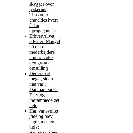
skygger over
tyskerne:
Titusinder
anmeldes hvert
år for
»propaganda«
Erhvervslivet
advarer: Mangel
på disse
medarbejdere
kan forsinke
den grønne
omstilling
Der er sket
meget, siden
han var i
Danmark sidst:
En sang
indrammede det
hele
Han var synligt
jøde og blev
jagtet med en
kniv:
Antisemitismen