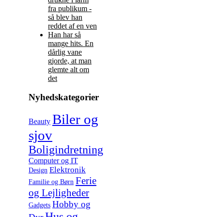
fra publikum -
så blev han
reddet af en ven
Han har så
mange hits. En
dårlig vane
gjorde, at man
glemte alt om
det
Nyhedskategorier
Biler og
Beauty
sjov
Boligindretning
Computer og IT
Elektronik
Design
Ferie
Familie og Børn
og Lejligheder
Hobby og
Gadgets
Hus og