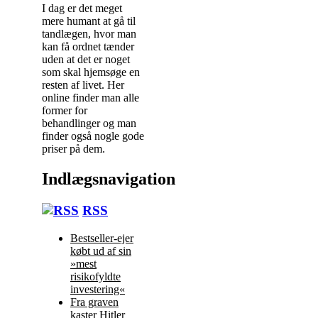
I dag er det meget
mere humant at gå til
tandlægen, hvor man
kan få ordnet tænder
uden at det er noget
som skal hjemsøge en
resten af livet. Her
online finder man alle
former for
behandlinger og man
finder også nogle gode
priser på dem.
Indlægsnavigation
RSS
Bestseller-ejer
købt ud af sin
»mest
risikofyldte
investering«
Fra graven
kaster Hitler