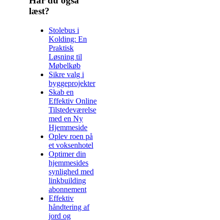
Har du også
læst?
Stolebus i
Kolding: En
Praktisk
Løsning til
Møbelkøb
Sikre valg i
byggeprojekter
Skab en
Effektiv Online
Tilstedeværelse
med en Ny
Hjemmeside
Oplev roen på
et voksenhotel
Optimer din
hjemmesides
synlighed med
linkbuilding
abonnement
Effektiv
håndtering af
jord og