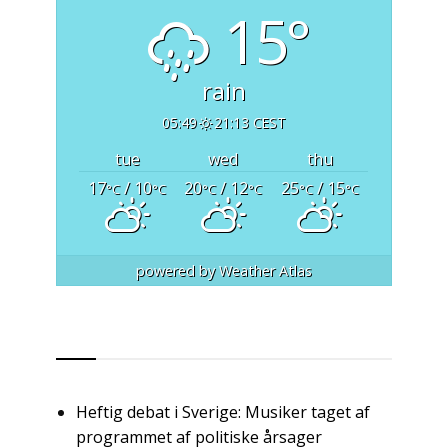
15°
rain
05:49
21:13 CEST
tue
wed
thu
17
/ 10
20
/ 12
25
/ 15
°C
°C
°C
°C
°C
°C
powered by
Weather Atlas
RSS
Heftig debat i Sverige: Musiker taget af
programmet af politiske årsager