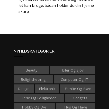
let kan bruge: Sådan holder du din hjerne
skarp
NYHEDSKATEGORIER
Beauty
Biler Og Sjov
Boligindretning
Computer Og IT
Design
Elektronik
Familie Og Børn
Ferie Og Lejligheder
Gadgets
Hobby Og Dyr
Hus Og Have