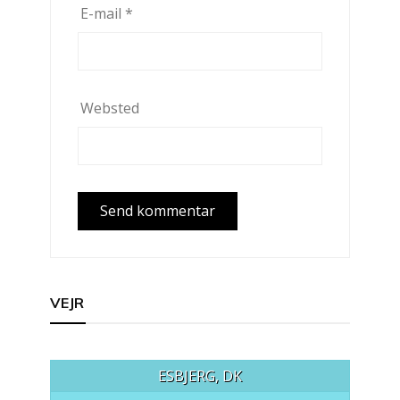
E-mail
*
Websted
VEJR
ESBJERG, DK