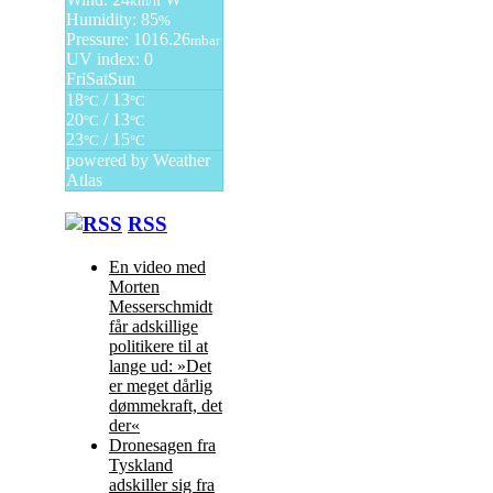
km/h
Humidity: 85
%
Pressure: 1016.26
mbar
UV index: 0
Fri
Sat
Sun
18
/ 13
°C
°C
20
/ 13
°C
°C
23
/ 15
°C
°C
powered by
Weather
Atlas
RSS
En video med
Morten
Messerschmidt
får adskillige
politikere til at
lange ud: »Det
er meget dårlig
dømmekraft, det
der«
Dronesagen fra
Tyskland
adskiller sig fra