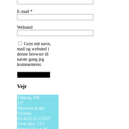
E-mail
*
Websted
Gem mit navn,
mail og websted i
denne browser til
næste gang jeg
kommenterer.
Vejr
Esbjerg, DK
15°
Showers in the
Vicinity
05:42
21:21 CEST
Feels like: 13
°C
Wind: 24
W