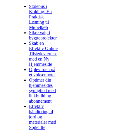
Stolebus i
Kolding: En
Praktisk
Løsning til
Møbelkøb
Sikre valg i
byggeprojekter
Skab en
Effektiv Online
Tilstedeværelse
med en Ny
Hjemmeside
Oplev roen på
et voksenhotel
Optimer din
hjemmesides
synlighed med
linkbuilding
abonnement
Effektiv
håndtering af
jord og
materialer med
Sojlelifte