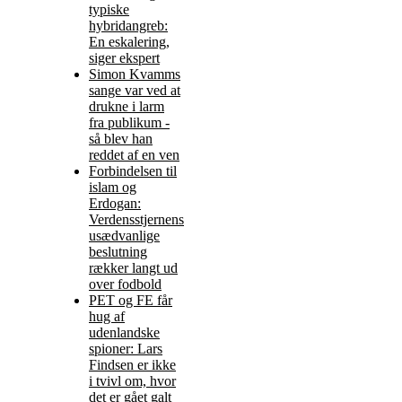
typiske
hybridangreb:
En eskalering,
siger ekspert
Simon Kvamms
sange var ved at
drukne i larm
fra publikum -
så blev han
reddet af en ven
Forbindelsen til
islam og
Erdogan:
Verdensstjernens
usædvanlige
beslutning
rækker langt ud
over fodbold
PET og FE får
hug af
udenlandske
spioner: Lars
Findsen er ikke
i tvivl om, hvor
det er gået galt