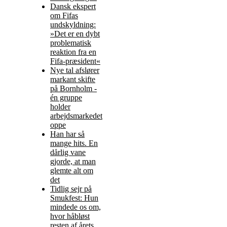
Dansk ekspert
om Fifas
undskyldning:
»Det er en dybt
problematisk
reaktion fra en
Fifa-præsident«
Nye tal afslører
markant skifte
på Bornholm -
én gruppe
holder
arbejdsmarkedet
oppe
Han har så
mange hits. En
dårlig vane
gjorde, at man
glemte alt om
det
Tidlig sejr på
Smukfest: Hun
mindede os om,
hvor håbløst
resten af årets