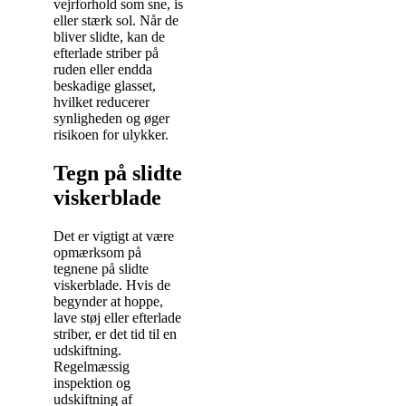
vejrforhold som sne, is
eller stærk sol. Når de
bliver slidte, kan de
efterlade striber på
ruden eller endda
beskadige glasset,
hvilket reducerer
synligheden og øger
risikoen for ulykker.
Tegn på slidte
viskerblade
Det er vigtigt at være
opmærksom på
tegnene på slidte
viskerblade. Hvis de
begynder at hoppe,
lave støj eller efterlade
striber, er det tid til en
udskiftning.
Regelmæssig
inspektion og
udskiftning af