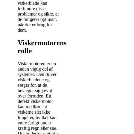
viskerblade kan
forhindre disse
problemer og sikre, at
de fungerer optimalt,
når der er brug for
dem.
Viskermotorens
rolle
Viskermotoren er en
anden vigtig del af
systemet. Den driver
viskerbladene og
sørger for, at de
bevæger sig jævnt
over forruden. En
defekt viskermotor
kan medføre, at
viskerne slet ikke
fungerer, hvilket kan
være farligt under
kraftig regn eller sne.
Det er derfor vigtigt at