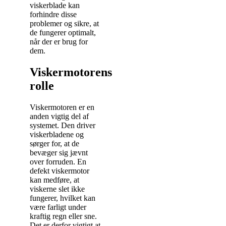
viskerblade kan
forhindre disse
problemer og sikre, at
de fungerer optimalt,
når der er brug for
dem.
Viskermotorens
rolle
Viskermotoren er en
anden vigtig del af
systemet. Den driver
viskerbladene og
sørger for, at de
bevæger sig jævnt
over forruden. En
defekt viskermotor
kan medføre, at
viskerne slet ikke
fungerer, hvilket kan
være farligt under
kraftig regn eller sne.
Det er derfor vigtigt at