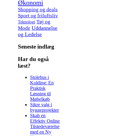
Økonomi
Shopping og deals
Sport og friluftsliv
Tøj og
Teknologi
Uddannelse
Mode
og Ledelse
Seneste indlæg
Har du også
læst?
Stolebus i
Kolding: En
Praktisk
Løsning til
Møbelkøb
Sikre valg i
byggeprojekter
Skab en
Effektiv Online
Tilstedeværelse
med en Ny