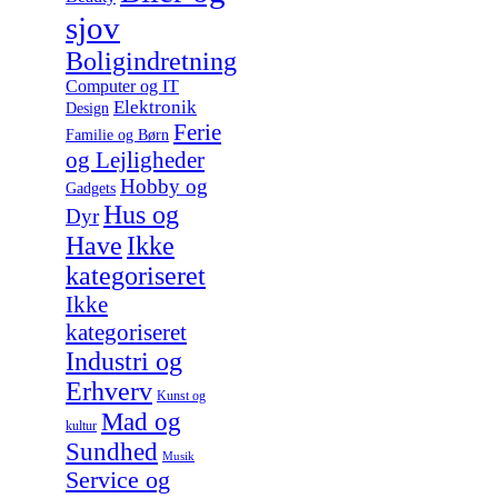
sjov
Boligindretning
Computer og IT
Elektronik
Design
Ferie
Familie og Børn
og Lejligheder
Hobby og
Gadgets
Hus og
Dyr
Have
Ikke
kategoriseret
Ikke
kategoriseret
Industri og
Erhverv
Kunst og
Mad og
kultur
Sundhed
Musik
Service og