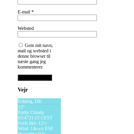
E-mail
*
Websted
Gem mit navn,
mail og websted i
denne browser til
næste gang jeg
kommenterer.
Vejr
Esbjerg, DK
13°
Partly Cloudy
05:47
21:15 CEST
Feels like: 12
°C
Wind: 14
ESE
km/h
Humidity: 92