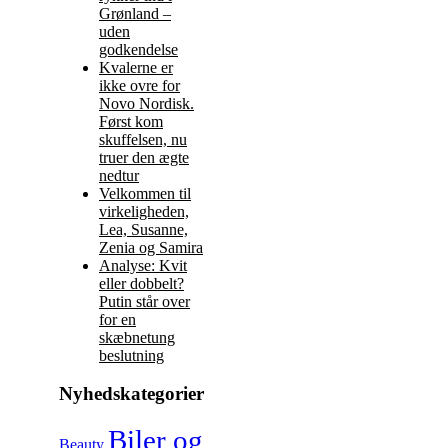
Grønland –
uden
godkendelse
Kvalerne er
ikke ovre for
Novo Nordisk.
Først kom
skuffelsen, nu
truer den ægte
nedtur
Velkommen til
virkeligheden,
Lea, Susanne,
Zenia og Samira
Analyse: Kvit
eller dobbelt?
Putin står over
for en
skæbnetung
beslutning
Nyhedskategorier
Biler og
Beauty