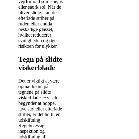
vejrforhold som sne, is
eller stærk sol. Når de
bliver slidte, kan de
efterlade striber på
ruden eller endda
beskadige glasset,
hvilket reducerer
synligheden og øger
risikoen for ulykker.
Tegn på slidte
viskerblade
Det er vigtigt at være
opmærksom på
tegnene på slidte
viskerblade. Hvis de
begynder at hoppe,
lave støj eller efterlade
striber, er det tid til en
udskiftning.
Regelmæssig
inspektion og
udskiftning af