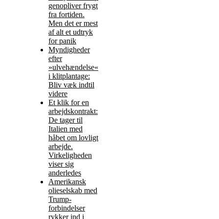
genopliver frygt
fra fortiden.
Men det er mest
af alt et udtryk
for panik
Myndigheder
efter
»ulvehændelse«
i klitplantage:
Bliv væk indtil
videre
Et klik for en
arbejdskontrakt:
De tager til
Italien med
håbet om lovligt
arbejde.
Virkeligheden
viser sig
anderledes
Amerikansk
olieselskab med
Trump-
forbindelser
rykker ind i