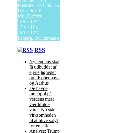
%
Pressure: 1016.59
mbar
UV index: 0
Mon
Tue
Wed
18
/ 12
°C
°C
17
/ 11
°C
°C
19
/ 12
°C
°C
Esbjerg, DK
climate ▸
RSS
Ny tendens skal
få udbuddet af
ejerlejligheder
op i København
og Aarhus
De havde
monopol på
verdens mest
værdifulde
varer. Nu står
virksomheden
til at blive solgt
for en slik
Analyse: Trump