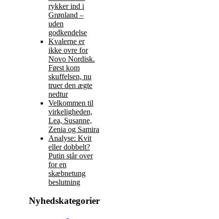
rykker ind i
Grønland –
uden
godkendelse
Kvalerne er
ikke ovre for
Novo Nordisk.
Først kom
skuffelsen, nu
truer den ægte
nedtur
Velkommen til
virkeligheden,
Lea, Susanne,
Zenia og Samira
Analyse: Kvit
eller dobbelt?
Putin står over
for en
skæbnetung
beslutning
Nyhedskategorier