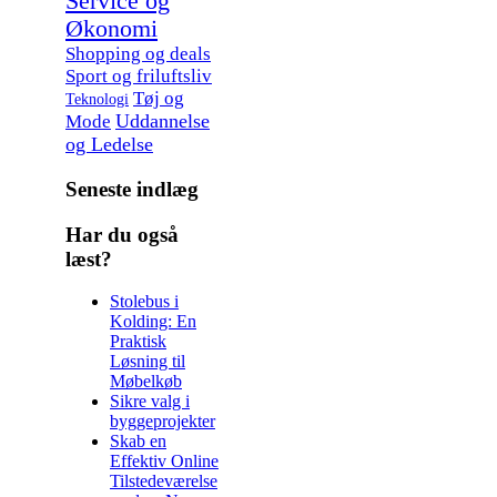
Service og
Økonomi
Shopping og deals
Sport og friluftsliv
Tøj og
Teknologi
Uddannelse
Mode
og Ledelse
Seneste indlæg
Har du også
læst?
Stolebus i
Kolding: En
Praktisk
Løsning til
Møbelkøb
Sikre valg i
byggeprojekter
Skab en
Effektiv Online
Tilstedeværelse