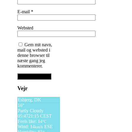
E-mail
*
Websted
Gem mit navn,
mail og websted i
denne browser til
næste gang jeg
kommenterer.
Vejr
Esbjerg, DK
16°
Partly Cloudy
05:47
21:15 CEST
Feels like: 14
°C
Wind: 14
ESE
km/h
Humidity: 81