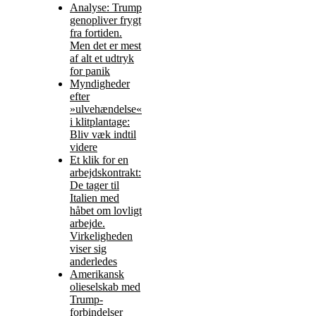
Analyse: Trump
genopliver frygt
fra fortiden.
Men det er mest
af alt et udtryk
for panik
Myndigheder
efter
»ulvehændelse«
i klitplantage:
Bliv væk indtil
videre
Et klik for en
arbejdskontrakt:
De tager til
Italien med
håbet om lovligt
arbejde.
Virkeligheden
viser sig
anderledes
Amerikansk
olieselskab med
Trump-
forbindelser