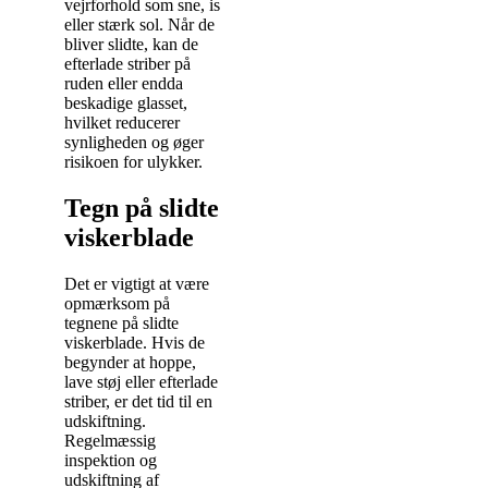
vejrforhold som sne, is
eller stærk sol. Når de
bliver slidte, kan de
efterlade striber på
ruden eller endda
beskadige glasset,
hvilket reducerer
synligheden og øger
risikoen for ulykker.
Tegn på slidte
viskerblade
Det er vigtigt at være
opmærksom på
tegnene på slidte
viskerblade. Hvis de
begynder at hoppe,
lave støj eller efterlade
striber, er det tid til en
udskiftning.
Regelmæssig
inspektion og
udskiftning af