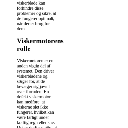
viskerblade kan
forhindre disse
problemer og sikre, at
de fungerer optimalt,
når der er brug for
dem.
Viskermotorens
rolle
Viskermotoren er en
anden vigtig del af
systemet. Den driver
viskerbladene og
sørger for, at de
bevæger sig jævnt
over forruden. En
defekt viskermotor
kan medføre, at
viskerne slet ikke
fungerer, hvilket kan
være farligt under
kraftig regn eller sne.
Det er derfor vigtigt at