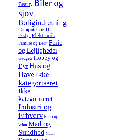
Biler og
Beauty
sjov
Boligindretning
Computer og IT
Elektronik
Design
Ferie
Familie og Børn
og Lejligheder
Hobby og
Gadgets
Hus og
Dyr
Have
Ikke
kategoriseret
Ikke
kategoriseret
Industri og
Erhverv
Kunst og
Mad og
kultur
Sundhed
Musik