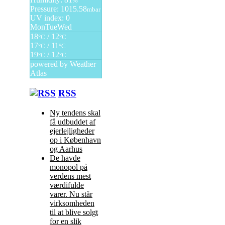
%
Pressure: 1015.58
mbar
UV index: 0
Mon
Tue
Wed
18
/ 12
°C
°C
17
/ 11
°C
°C
19
/ 12
°C
°C
powered by
Weather
Atlas
RSS
Ny tendens skal
få udbuddet af
ejerlejligheder
op i København
og Aarhus
De havde
monopol på
verdens mest
værdifulde
varer. Nu står
virksomheden
til at blive solgt
for en slik