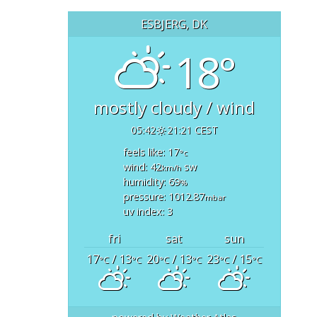
ESBJERG, DK
18°
mostly cloudy / wind
05:42
21:21 CEST
feels like: 17
°c
wind: 42
sw
km/h
humidity: 69
%
pressure: 1012.87
mbar
uv index: 3
fri
sat
sun
17
/ 13
20
/ 13
23
/ 15
°C
°C
°C
°C
°C
°C