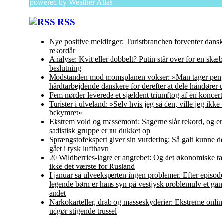
powered by
Weather Atlas
RSS
Nye positive meldinger: Turistbranchen forventer dans
rekordår
Analyse: Kvit eller dobbelt? Putin står over for en skæ
beslutning
Modstanden mod momsplanen vokser: »Man tager peng
hårdtarbejdende danskere for derefter at dele håndører 
Fem nørder leverede et sjældent triumftog af en koncert
Turister i ulveland: »Selv hvis jeg så den, ville jeg ikke
bekymret«
Ekstrem vold og massemord: Sagerne slår rekord, og en
sadistisk gruppe er nu dukket op
Sprængstofekspert giver sin vurdering: Så galt kunne d
gået i tysk lufthavn
20 Wildberries-lagre er angrebet: Og det økonomiske ta
ikke det værste for Rusland
I januar så ulveeksperten ingen problemer. Efter episo
legende børn er hans syn på vestjysk problemulv et ga
andet
Narkokarteller, drab og masseskyderier: Ekstreme onlin
udgør stigende trussel