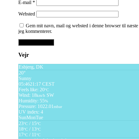
E-mail
*
Websted
Gem mit navn, mail og websted i denne browser til næste
jeg kommenterer.
Vejr
Esbjerg, DK
20°
Sunny
05:46
21:17 CEST
Feels like: 20
°C
Wind: 18
SW
km/h
Humidity: 55
%
Pressure: 1022.01
mbar
UV index: 4
Sun
Mon
Tue
23
/ 15
°C
°C
18
/ 13
°C
°C
17
/ 11
°C
°C