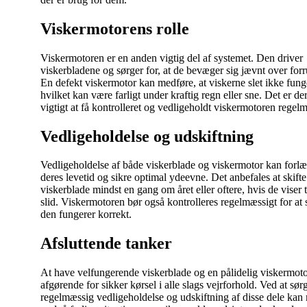
Viskermotorens rolle
Viskermotoren er en anden vigtig del af systemet. Den driver
viskerbladene og sørger for, at de bevæger sig jævnt over for
En defekt viskermotor kan medføre, at viskerne slet ikke fung
hvilket kan være farligt under kraftig regn eller sne. Det er de
vigtigt at få kontrolleret og vedligeholdt viskermotoren regel
Vedligeholdelse og udskiftning
Vedligeholdelse af både viskerblade og viskermotor kan forl
deres levetid og sikre optimal ydeevne. Det anbefales at skifte
viskerblade mindst en gang om året eller oftere, hvis de viser 
slid. Viskermotoren bør også kontrolleres regelmæssigt for at s
den fungerer korrekt.
Afsluttende tanker
At have velfungerende viskerblade og en pålidelig viskermoto
afgørende for sikker kørsel i alle slags vejrforhold. Ved at sør
regelmæssig vedligeholdelse og udskiftning af disse dele kan