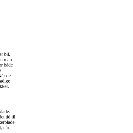
r bil,
n man
for både
e
Når de
kadige
kker.
blade.
t tid til
kerblade
t, når