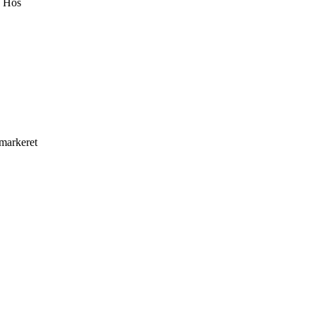
. Hos
 markeret