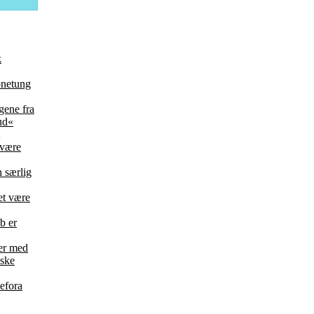
k
bnetung
ene fra
ud«
 være
 særlig
et være
b er
der med
nske
efora