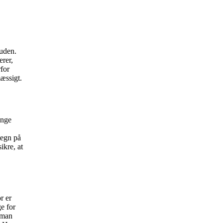
ruden.
erer,
rfor
mæssigt.
ænge
tegn på
ikre, at
r er
ge for
 man