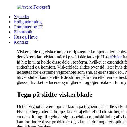
Nyheder
Boligindretning
Computer og IT
Elektronik
Hus og Have
Kontakt
Viskerblade og viskermotor er afgørende komponenter i enhve
der sikrer klar udsigt under kørsel i dårligt vejr. Hos
e2biler
ka
få hjælp til at holde disse dele i topform, hvilket er essentielt 
sikkerhed og komfort. Viskerblade slides over tid, især hvis d
udsættes for ekstreme vejrforhold som sne, is eller stærk sol. 
bliver slidte, kan de efterlade striber på ruden eller endda bes
glasset, hvilket reducerer synligheden og øger risikoen for uly
Tegn på slidte viskerblade
Det er vigtigt at være opmærksom på tegnene på slidte visker
Hvis de begynder at hoppe, lave støj eller efterlade striber, er de
en udskiftning. Regelmæssig inspektion og udskiftning af vis
kan forhindre disse problemer og sikre, at de fungerer optimal
der er brug for dem.