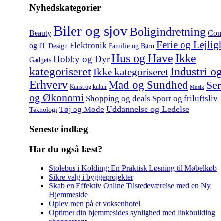
Nyhedskategorier
Biler og sjov
Boligindretning
Beauty
Com
Ferie og Lejlig
Elektronik
og IT
Design
Familie og Børn
Hus og Have
Ikke
Hobby og Dyr
Gadgets
kategoriseret
Industri o
Ikke kategoriseret
Erhverv
Mad og Sundhed
Ser
Kunst og kultur
Musik
og Økonomi
Shopping og deals
Sport og friluftsliv
Uddannelse og Ledelse
Tøj og Mode
Teknologi
Seneste indlæg
Har du også læst?
Stolebus i Kolding: En Praktisk Løsning til Møbelkøb
Sikre valg i byggeprojekter
Skab en Effektiv Online Tilstedeværelse med en Ny
Hjemmeside
Oplev roen på et voksenhotel
Optimer din hjemmesides synlighed med linkbuilding