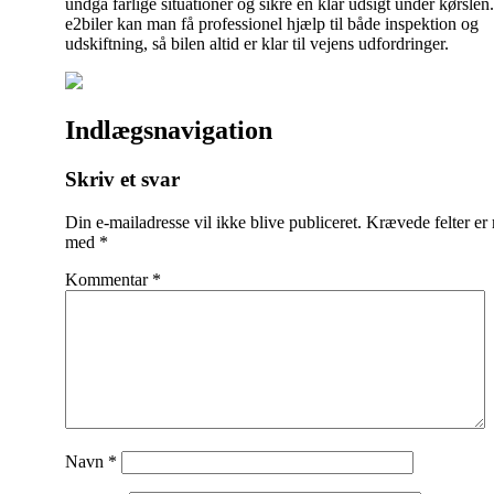
undgå farlige situationer og sikre en klar udsigt under kørslen
e2biler kan man få professionel hjælp til både inspektion og
udskiftning, så bilen altid er klar til vejens udfordringer.
Indlægsnavigation
Skriv et svar
Din e-mailadresse vil ikke blive publiceret.
Krævede felter er
med
*
Kommentar
*
Navn
*