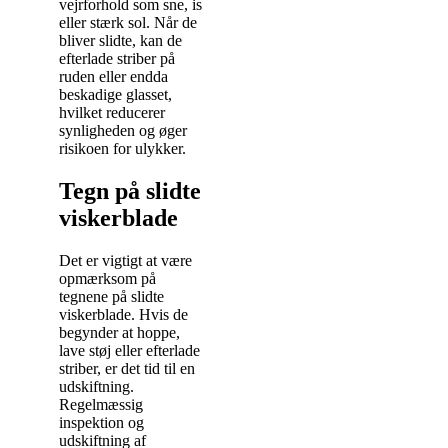
vejrforhold som sne, is
eller stærk sol. Når de
bliver slidte, kan de
efterlade striber på
ruden eller endda
beskadige glasset,
hvilket reducerer
synligheden og øger
risikoen for ulykker.
Tegn på slidte
viskerblade
Det er vigtigt at være
opmærksom på
tegnene på slidte
viskerblade. Hvis de
begynder at hoppe,
lave støj eller efterlade
striber, er det tid til en
udskiftning.
Regelmæssig
inspektion og
udskiftning af