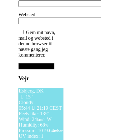
Websted
Gem mit navn,
mail og websted i
denne browser til
næste gang jeg
kommenterer.
Vejr
Esbjerg, DK
15°
Cloudy
05:44
21:19 CEST
Feels like: 13
°C
Wind: 24
W
km/h
Humidity: 68
%
Pressure: 1019.64
mbar
UV index: 1