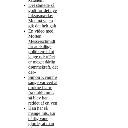
kattelem
Det startede så
godt for det nye
luksusmærke:
Men på vejen
gik det helt galt
En video med
Morten
Messerschmidt
får adskillige
politikere til at
lange ud: »Det
er meget dårlig
dømmekraft, det
der«
Simon Kvamms
sange var ved at
drukne i larm
fra publikum -
så blev han
reddet af en ven
Han har så
mange hits. En
dårlig vane
gjorde, at man