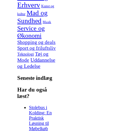
Erhverv
Kunst og
Mad og
kultur
Sundhed
Musik
Service og
Økonomi
Shopping og deals
Sport og friluftsliv
Tøj og
Teknologi
Uddannelse
Mode
og Ledelse
Seneste indlæg
Har du også
læst?
Stolebus i
Kolding: En
Praktisk
Løsning til
Møbelkøb