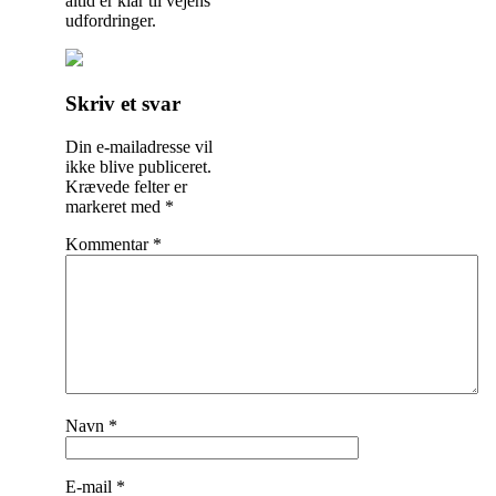
altid er klar til vejens
udfordringer.
Indlægsnavigation
Skriv et svar
Din e-mailadresse vil
ikke blive publiceret.
Krævede felter er
markeret med
*
Kommentar
*
Navn
*
E-mail
*