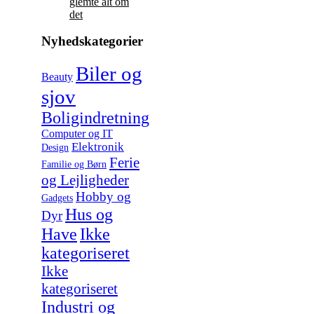
glemte alt om
det
Nyhedskategorier
Biler og
Beauty
sjov
Boligindretning
Computer og IT
Elektronik
Design
Ferie
Familie og Børn
og Lejligheder
Hobby og
Gadgets
Hus og
Dyr
Have
Ikke
kategoriseret
Ikke
kategoriseret
Industri og