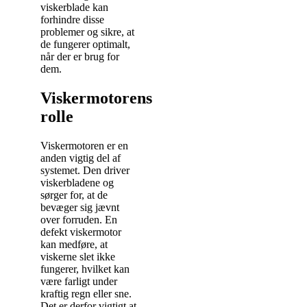
viskerblade kan
forhindre disse
problemer og sikre, at
de fungerer optimalt,
når der er brug for
dem.
Viskermotorens
rolle
Viskermotoren er en
anden vigtig del af
systemet. Den driver
viskerbladene og
sørger for, at de
bevæger sig jævnt
over forruden. En
defekt viskermotor
kan medføre, at
viskerne slet ikke
fungerer, hvilket kan
være farligt under
kraftig regn eller sne.
Det er derfor vigtigt at