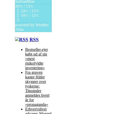
Sat
Sun
Mon
20
/ 13
°C
°C
24
/ 15
°C
°C
18
/ 12
°C
°C
powered by
Weather
Atlas
RSS
Bestseller-ejer
købt ud af sin
»mest
risikofyldte
investering«
Fra graven
kaster Hitler
skygger over
tyskerne:
Titusinder
anmeldes hvert
år for
»propaganda«
Erhvervslivet
advarer: Mangel