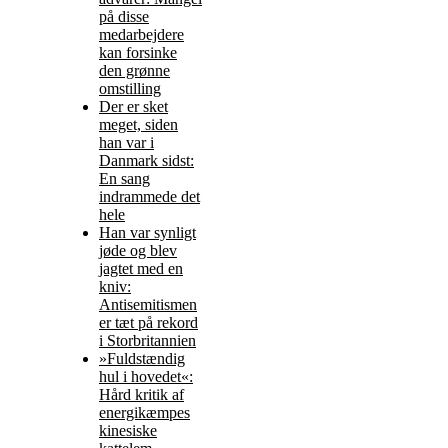
på disse
medarbejdere
kan forsinke
den grønne
omstilling
Der er sket
meget, siden
han var i
Danmark sidst:
En sang
indrammede det
hele
Han var synligt
jøde og blev
jagtet med en
kniv:
Antisemitismen
er tæt på rekord
i Storbritannien
»Fuldstændig
hul i hovedet«:
Hård kritik af
energikæmpes
kinesiske