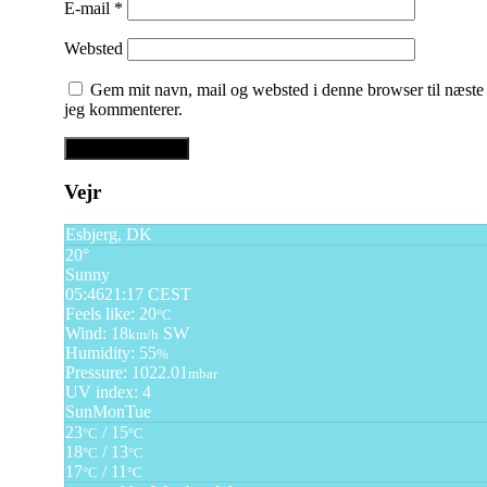
E-mail
*
Websted
Gem mit navn, mail og websted i denne browser til næste
jeg kommenterer.
Vejr
Esbjerg, DK
20°
Sunny
05:46
21:17 CEST
Feels like: 20
°C
Wind: 18
SW
km/h
Humidity: 55
%
Pressure: 1022.01
mbar
UV index: 4
Sun
Mon
Tue
23
/ 15
°C
°C
18
/ 13
°C
°C
17
/ 11
°C
°C