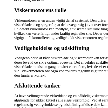
Viskermotorens rolle
Viskermotoren er en anden vigtig del af systemet. Den driver
viskerbladene og sørger for, at de bevæger sig jævnt over for
En defekt viskermotor kan medføre, at viskerne slet ikke fung
hvilket kan være farligt under kraftig regn eller sne. Det er de
vigtigt at få kontrolleret og vedligeholdt viskermotoren regel
Vedligeholdelse og udskiftning
Vedligeholdelse af både viskerblade og viskermotor kan forl
deres levetid og sikre optimal ydeevne. Det anbefales at skifte
viskerblade mindst en gang om året eller oftere, hvis de viser 
slid. Viskermotoren bør også kontrolleres regelmæssigt for at s
den fungerer korrekt.
Afsluttende tanker
At have velfungerende viskerblade og en pålidelig viskermoto
afgørende for sikker kørsel i alle slags vejrforhold. Ved at sør
regelmæssig vedligeholdelse og udskiftning af disse dele kan