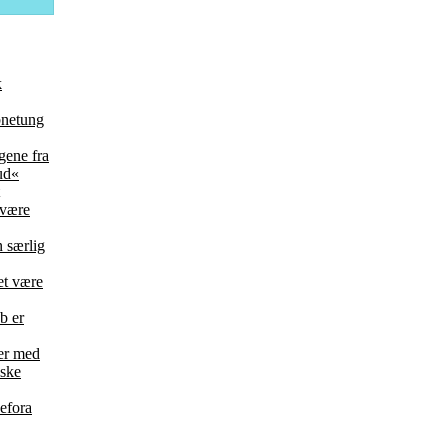
k
bnetung
ene fra
ud«
 være
 særlig
et være
b er
der med
nske
efora