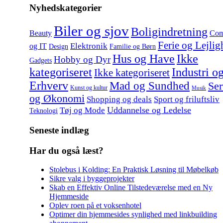
Nyhedskategorier
Biler og sjov
Boligindretning
Beauty
Com
Ferie og Lejlig
Elektronik
og IT
Design
Familie og Børn
Hus og Have
Ikke
Hobby og Dyr
Gadgets
kategoriseret
Industri o
Ikke kategoriseret
Erhverv
Mad og Sundhed
Ser
Kunst og kultur
Musik
og Økonomi
Shopping og deals
Sport og friluftsliv
Uddannelse og Ledelse
Tøj og Mode
Teknologi
Seneste indlæg
Har du også læst?
Stolebus i Kolding: En Praktisk Løsning til Møbelkøb
Sikre valg i byggeprojekter
Skab en Effektiv Online Tilstedeværelse med en Ny
Hjemmeside
Oplev roen på et voksenhotel
Optimer din hjemmesides synlighed med linkbuilding