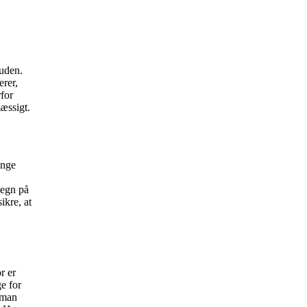
ruden.
erer,
rfor
mæssigt.
ænge
tegn på
ikre, at
r er
ge for
 man