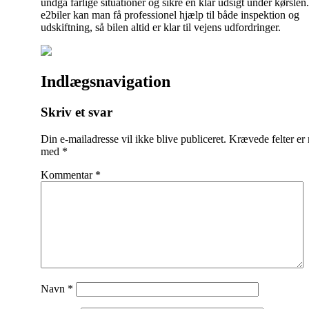
undgå farlige situationer og sikre en klar udsigt under kørslen
e2biler kan man få professionel hjælp til både inspektion og
udskiftning, så bilen altid er klar til vejens udfordringer.
Indlægsnavigation
Skriv et svar
Din e-mailadresse vil ikke blive publiceret.
Krævede felter er
med
*
Kommentar
*
Navn
*