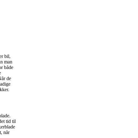
r bil,
n man
for både
e
Når de
kadige
kker.
blade.
t tid til
kerblade
t, når