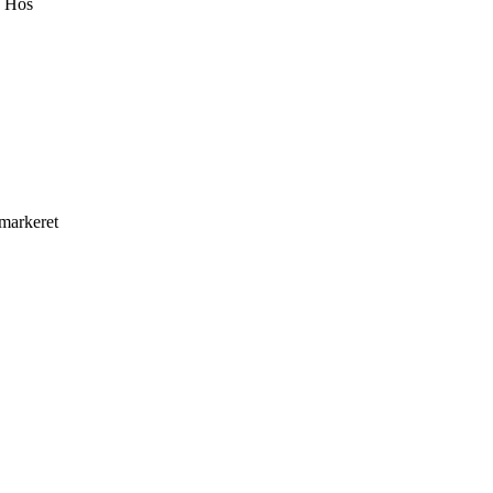
. Hos
 markeret