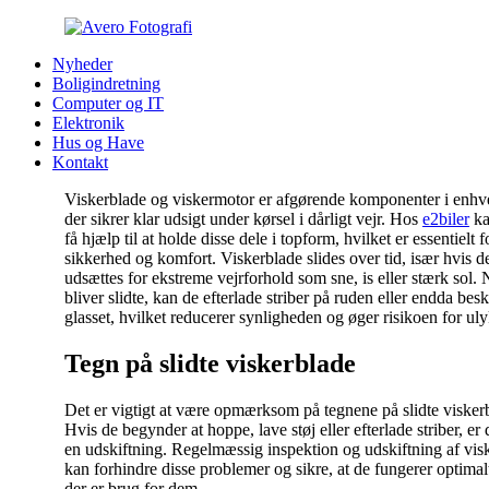
Nyheder
Boligindretning
Computer og IT
Elektronik
Hus og Have
Kontakt
Viskerblade og viskermotor er afgørende komponenter i enhve
der sikrer klar udsigt under kørsel i dårligt vejr. Hos
e2biler
ka
få hjælp til at holde disse dele i topform, hvilket er essentielt 
sikkerhed og komfort. Viskerblade slides over tid, især hvis d
udsættes for ekstreme vejrforhold som sne, is eller stærk sol. 
bliver slidte, kan de efterlade striber på ruden eller endda bes
glasset, hvilket reducerer synligheden og øger risikoen for uly
Tegn på slidte viskerblade
Det er vigtigt at være opmærksom på tegnene på slidte visker
Hvis de begynder at hoppe, lave støj eller efterlade striber, er de
en udskiftning. Regelmæssig inspektion og udskiftning af vis
kan forhindre disse problemer og sikre, at de fungerer optimal
der er brug for dem.