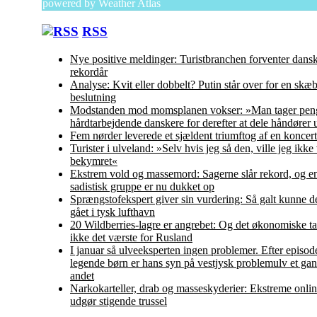
powered by
Weather Atlas
RSS
Nye positive meldinger: Turistbranchen forventer dans
rekordår
Analyse: Kvit eller dobbelt? Putin står over for en skæ
beslutning
Modstanden mod momsplanen vokser: »Man tager peng
hårdtarbejdende danskere for derefter at dele håndører 
Fem nørder leverede et sjældent triumftog af en koncert
Turister i ulveland: »Selv hvis jeg så den, ville jeg ikke
bekymret«
Ekstrem vold og massemord: Sagerne slår rekord, og en
sadistisk gruppe er nu dukket op
Sprængstofekspert giver sin vurdering: Så galt kunne d
gået i tysk lufthavn
20 Wildberries-lagre er angrebet: Og det økonomiske ta
ikke det værste for Rusland
I januar så ulveeksperten ingen problemer. Efter episo
legende børn er hans syn på vestjysk problemulv et ga
andet
Narkokarteller, drab og masseskyderier: Ekstreme onlin
udgør stigende trussel