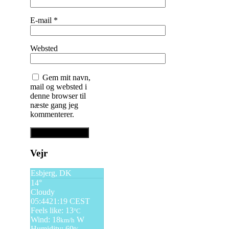
E-mail
*
Websted
Gem mit navn,
mail og websted i
denne browser til
næste gang jeg
kommenterer.
Vejr
Esbjerg, DK
14°
Cloudy
05:44
21:19 CEST
Feels like: 13
°C
Wind: 18
W
km/h
Humidity: 69