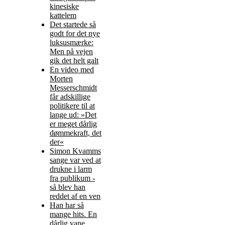
kinesiske
kattelem
Det startede så
godt for det nye
luksusmærke:
Men på vejen
gik det helt galt
En video med
Morten
Messerschmidt
får adskillige
politikere til at
lange ud: »Det
er meget dårlig
dømmekraft, det
der«
Simon Kvamms
sange var ved at
drukne i larm
fra publikum -
så blev han
reddet af en ven
Han har så
mange hits. En
dårlig vane