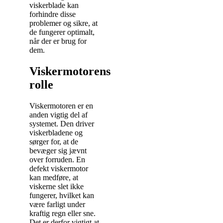
viskerblade kan
forhindre disse
problemer og sikre, at
de fungerer optimalt,
når der er brug for
dem.
Viskermotorens
rolle
Viskermotoren er en
anden vigtig del af
systemet. Den driver
viskerbladene og
sørger for, at de
bevæger sig jævnt
over forruden. En
defekt viskermotor
kan medføre, at
viskerne slet ikke
fungerer, hvilket kan
være farligt under
kraftig regn eller sne.
Det er derfor vigtigt at