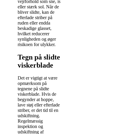
vejrforhold som sne, is
eller stærk sol. Når de
bliver slidte, kan de
efterlade striber på
ruden eller endda
beskadige glasset,
hvilket reducerer
synligheden og øger
risikoen for ulykker.
Tegn på slidte
viskerblade
Det er vigtigt at være
opmærksom på
tegnene på slidte
viskerblade. Hvis de
begynder at hoppe,
lave støj eller efterlade
striber, er det tid til en
udskiftning.
Regelmæssig
inspektion og
udskiftning af