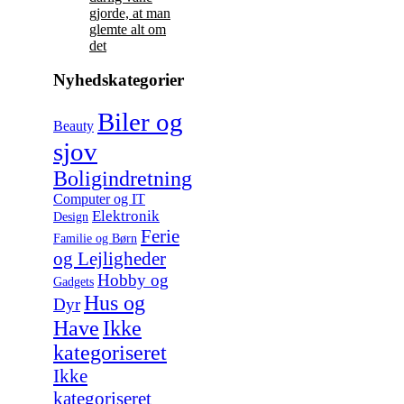
gjorde, at man
glemte alt om
det
Nyhedskategorier
Biler og
Beauty
sjov
Boligindretning
Computer og IT
Elektronik
Design
Ferie
Familie og Børn
og Lejligheder
Hobby og
Gadgets
Hus og
Dyr
Have
Ikke
kategoriseret
Ikke
kategoriseret