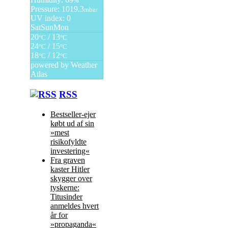
%
Pressure: 1019.3
mbar
UV index: 0
Sat
Sun
Mon
20
/ 13
°C
°C
24
/ 15
°C
°C
18
/ 12
°C
°C
powered by
Weather
Atlas
RSS
Bestseller-ejer
købt ud af sin
»mest
risikofyldte
investering«
Fra graven
kaster Hitler
skygger over
tyskerne:
Titusinder
anmeldes hvert
år for
»propaganda«