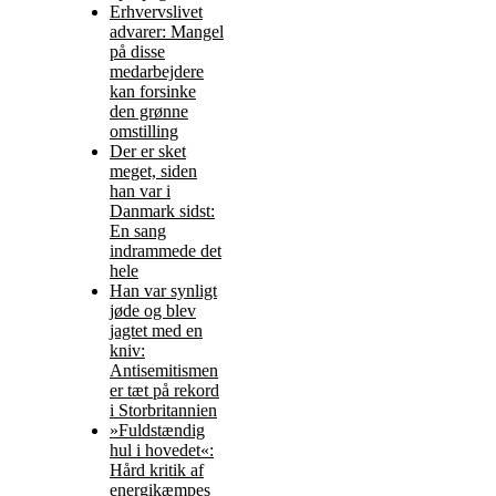
Erhvervslivet
advarer: Mangel
på disse
medarbejdere
kan forsinke
den grønne
omstilling
Der er sket
meget, siden
han var i
Danmark sidst:
En sang
indrammede det
hele
Han var synligt
jøde og blev
jagtet med en
kniv:
Antisemitismen
er tæt på rekord
i Storbritannien
»Fuldstændig
hul i hovedet«:
Hård kritik af
energikæmpes