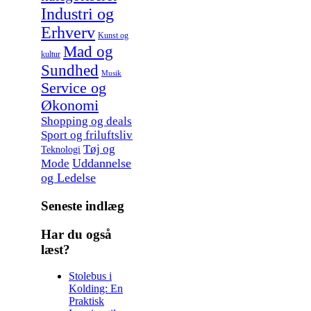
Industri og
Erhverv
Kunst og
Mad og
kultur
Sundhed
Musik
Service og
Økonomi
Shopping og deals
Sport og friluftsliv
Tøj og
Teknologi
Uddannelse
Mode
og Ledelse
Seneste indlæg
Har du også
læst?
Stolebus i
Kolding: En
Praktisk