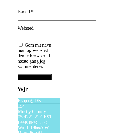
E-mail
*
Websted
Gem mit navn,
mail og websted i
denne browser til
næste gang jeg
kommenterer.
Vejr
Esbjerg, DK
15°
Mostly Cloudy
05:42
21:21 CEST
Feels like: 13
°C
Wind: 19
W
km/h
Humidity: 81