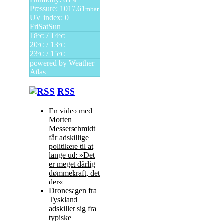
%
Pressure: 1017.61
mbar
UV index: 0
Fri
Sat
Sun
18
/ 14
°C
°C
20
/ 13
°C
°C
23
/ 15
°C
°C
powered by
Weather
Atlas
RSS
En video med
Morten
Messerschmidt
får adskillige
politikere til at
lange ud: »Det
er meget dårlig
dømmekraft, det
der«
Dronesagen fra
Tyskland
adskiller sig fra
typiske