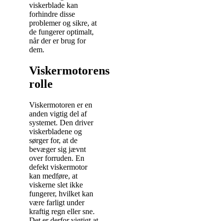
viskerblade kan
forhindre disse
problemer og sikre, at
de fungerer optimalt,
når der er brug for
dem.
Viskermotorens
rolle
Viskermotoren er en
anden vigtig del af
systemet. Den driver
viskerbladene og
sørger for, at de
bevæger sig jævnt
over forruden. En
defekt viskermotor
kan medføre, at
viskerne slet ikke
fungerer, hvilket kan
være farligt under
kraftig regn eller sne.
Det er derfor vigtigt at