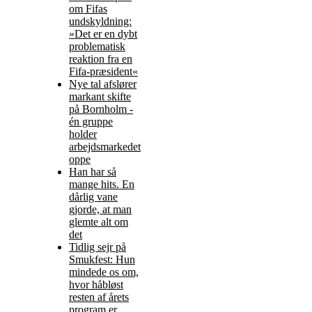
om Fifas
undskyldning:
»Det er en dybt
problematisk
reaktion fra en
Fifa-præsident«
Nye tal afslører
markant skifte
på Bornholm -
én gruppe
holder
arbejdsmarkedet
oppe
Han har så
mange hits. En
dårlig vane
gjorde, at man
glemte alt om
det
Tidlig sejr på
Smukfest: Hun
mindede os om,
hvor håbløst
resten af årets
program er