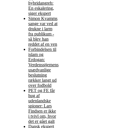
hybridangreb:
En eskalering,
siger ekspert
Simon Kvamms
sange var ved at
drukne i larm
fra publikum -
så blev han
reddet af en ven
Forbindelsen til
islam og
Erdogan:
Verdensstjernens
usædvanlige
beslutning
rækker langt ud
over fodbold
PET og FE får
hug af
udenlandske
spioner: Lars
Findsen er ikke
i tvivl om, hvor
det er gået galt
Dansk ekspert