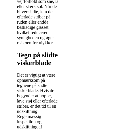
vejrforhold som sne, is
eller stærk sol. Når de
bliver slidte, kan de
efterlade striber på
ruden eller endda
beskadige glasset,
hvilket reducerer
synligheden og øger
risikoen for ulykker.
Tegn på slidte
viskerblade
Det er vigtigt at være
opmærksom på
tegnene på slidte
viskerblade. Hvis de
begynder at hoppe,
lave støj eller efterlade
striber, er det tid til en
udskiftning.
Regelmæssig
inspektion og
udskiftning af