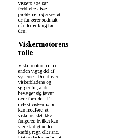
viskerblade kan
forhindre disse
problemer og sikre, at
de fungerer optimalt,
når der er brug for
dem.
Viskermotorens
rolle
Viskermotoren er en
anden vigtig del af
systemet. Den driver
viskerbladene og
sørger for, at de
bevæger sig jævnt
over forruden. En
defekt viskermotor
kan medføre, at
viskerne slet ikke
fungerer, hvilket kan
være farligt under
kraftig regn eller sne.
Det er derfor vigtigt at