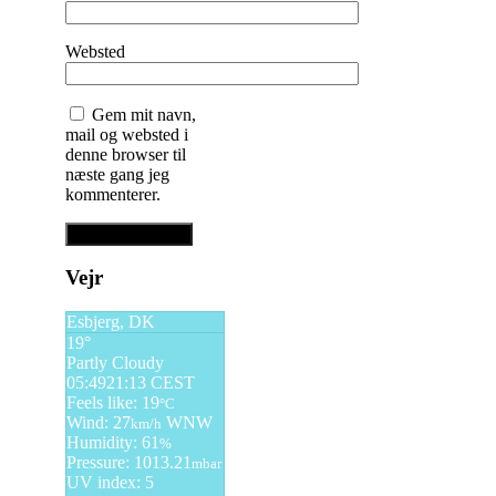
Websted
Gem mit navn,
mail og websted i
denne browser til
næste gang jeg
kommenterer.
Vejr
Esbjerg, DK
19°
Partly Cloudy
05:49
21:13 CEST
Feels like: 19
°C
Wind: 27
WNW
km/h
Humidity: 61
%
Pressure: 1013.21
mbar
UV index: 5