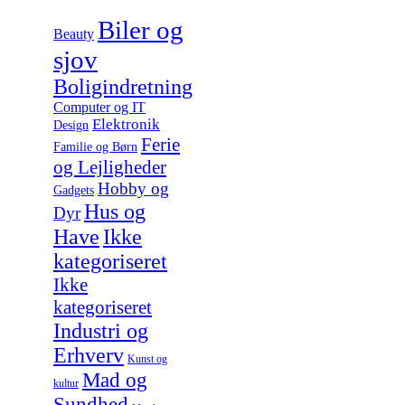
Biler og
Beauty
sjov
Boligindretning
Computer og IT
Elektronik
Design
Ferie
Familie og Børn
og Lejligheder
Hobby og
Gadgets
Hus og
Dyr
Have
Ikke
kategoriseret
Ikke
kategoriseret
Industri og
Erhverv
Kunst og
Mad og
kultur
Sundhed