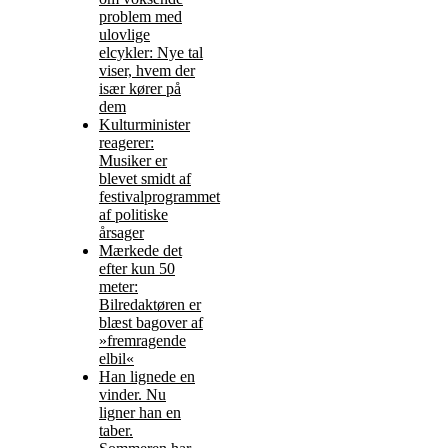
problem med
ulovlige
elcykler: Nye tal
viser, hvem der
især kører på
dem
Kulturminister
reagerer:
Musiker er
blevet smidt af
festivalprogrammet
af politiske
årsager
Mærkede det
efter kun 50
meter:
Bilredaktøren er
blæst bagover af
»fremragende
elbil«
Han lignede en
vinder. Nu
ligner han en
taber.