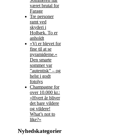
Sommeren har
været brutal for
Farage
Tre personer
ramt ved
skyderi i
Holbæk. To er
anholdt
»Vi er blevet for
fine til at se
pyramiderne.«
Den smarte
sommer var
”autentisk” – og
helst i godt
fotolys
Champagne for
over 10.000 kr.:
»Hvert år bliver
det bare vildere
og vildere!
What’s not to
like?«
Nyhedskategorier