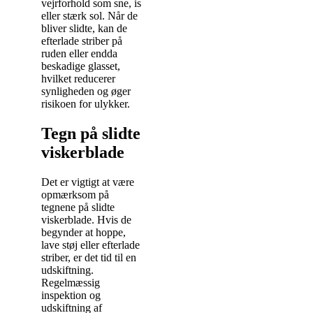
vejrforhold som sne, is
eller stærk sol. Når de
bliver slidte, kan de
efterlade striber på
ruden eller endda
beskadige glasset,
hvilket reducerer
synligheden og øger
risikoen for ulykker.
Tegn på slidte
viskerblade
Det er vigtigt at være
opmærksom på
tegnene på slidte
viskerblade. Hvis de
begynder at hoppe,
lave støj eller efterlade
striber, er det tid til en
udskiftning.
Regelmæssig
inspektion og
udskiftning af