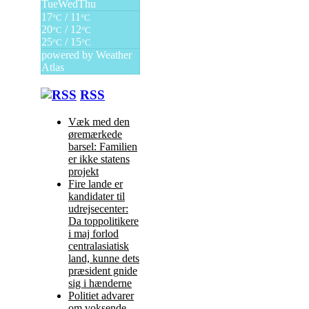
Tue
Wed
Thu
17
/ 11
°C
°C
20
/ 12
°C
°C
25
/ 15
°C
°C
powered by
Weather
Atlas
RSS
Væk med den
øremærkede
barsel: Familien
er ikke statens
projekt
Fire lande er
kandidater til
udrejsecenter:
Da toppolitikere
i maj forlod
centralasiatisk
land, kunne dets
præsident gnide
sig i hænderne
Politiet advarer
om voksende