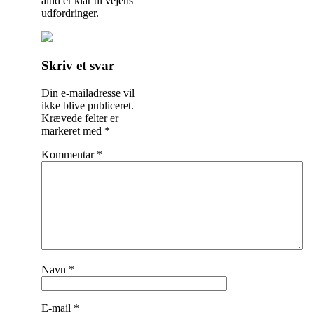
altid er klar til vejens
udfordringer.
Indlægsnavigation
Skriv et svar
Din e-mailadresse vil
ikke blive publiceret.
Krævede felter er
markeret med
*
Kommentar
*
Navn
*
E-mail
*