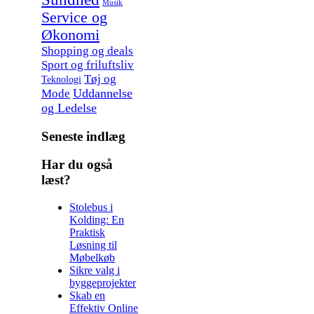
Musik
Service og
Økonomi
Shopping og deals
Sport og friluftsliv
Tøj og
Teknologi
Uddannelse
Mode
og Ledelse
Seneste indlæg
Har du også
læst?
Stolebus i
Kolding: En
Praktisk
Løsning til
Møbelkøb
Sikre valg i
byggeprojekter
Skab en
Effektiv Online