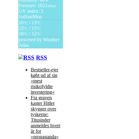
%
Pressure: 1021
mbar
UV index: 3
Sat
Sun
Mon
20
/ 13
°C
°C
23
/ 15
°C
°C
18
/ 12
°C
°C
powered by
Weather
Atlas
RSS
Bestseller-ejer
købt ud af sin
»mest
risikofyldte
investering«
Fra graven
kaster Hitler
skygger over
tyskerne:
Titusinder
anmeldes hvert
år for
»propaganda«