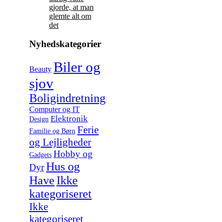
gjorde, at man
glemte alt om
det
Nyhedskategorier
Biler og
Beauty
sjov
Boligindretning
Computer og IT
Elektronik
Design
Ferie
Familie og Børn
og Lejligheder
Hobby og
Gadgets
Hus og
Dyr
Have
Ikke
kategoriseret
Ikke
kategoriseret