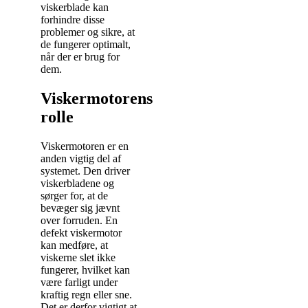
viskerblade kan
forhindre disse
problemer og sikre, at
de fungerer optimalt,
når der er brug for
dem.
Viskermotorens
rolle
Viskermotoren er en
anden vigtig del af
systemet. Den driver
viskerbladene og
sørger for, at de
bevæger sig jævnt
over forruden. En
defekt viskermotor
kan medføre, at
viskerne slet ikke
fungerer, hvilket kan
være farligt under
kraftig regn eller sne.
Det er derfor vigtigt at