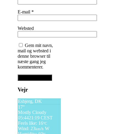
E-mail
*
Websted
Gem mit navn,
mail og websted i
denne browser til
næste gang jeg
kommenterer.
Vejr
Esbjerg, DK
17°
Mostly Cloudy
05:44
21:19 CEST
Feels like: 16
°C
Wind: 23
W
km/h
Humidity: 60