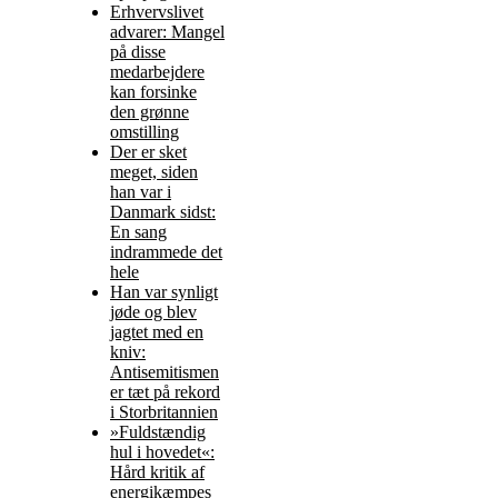
Erhvervslivet
advarer: Mangel
på disse
medarbejdere
kan forsinke
den grønne
omstilling
Der er sket
meget, siden
han var i
Danmark sidst:
En sang
indrammede det
hele
Han var synligt
jøde og blev
jagtet med en
kniv:
Antisemitismen
er tæt på rekord
i Storbritannien
»Fuldstændig
hul i hovedet«:
Hård kritik af
energikæmpes