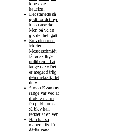
kinesiske
kattelem
Det startede så
godt for det nye
luksusmærke:
Men på vejen
gik det helt galt
En video med
Morten
Messerschmidt
får adskillige
politikere til at
lange ud: »Det
er meget dårlig
dømmekraft, det
der«
Simon Kvamms
sange var ved at
drukne i larm
fra publikum -
så blev han
reddet af en ven
Han har så
mange hits. En
dårlig vane