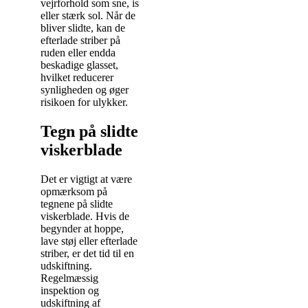
vejrforhold som sne, is
eller stærk sol. Når de
bliver slidte, kan de
efterlade striber på
ruden eller endda
beskadige glasset,
hvilket reducerer
synligheden og øger
risikoen for ulykker.
Tegn på slidte
viskerblade
Det er vigtigt at være
opmærksom på
tegnene på slidte
viskerblade. Hvis de
begynder at hoppe,
lave støj eller efterlade
striber, er det tid til en
udskiftning.
Regelmæssig
inspektion og
udskiftning af