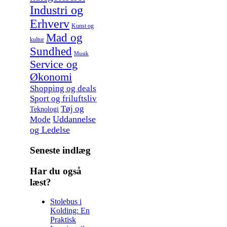
Industri og
Erhverv
Kunst og
Mad og
kultur
Sundhed
Musik
Service og
Økonomi
Shopping og deals
Sport og friluftsliv
Tøj og
Teknologi
Uddannelse
Mode
og Ledelse
Seneste indlæg
Har du også
læst?
Stolebus i
Kolding: En
Praktisk