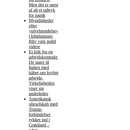
Men det er mest
af alt et udtryk
for panik
Myndigheder
efter
»ulvehændelse«
i klitplantage:
Bliv væk indtil
videre
Et klik for en
arbejdskontrakt:
De tager til
Italien med
håbet om lovligt
arbejde.
Virkeligheden
viser sig
anderledes
Amerikansk
olieselskab med
Trump-
forbindelser
rykker ind i
Grønland –