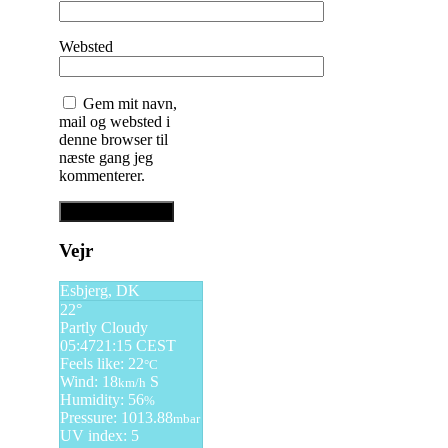
Websted
Gem mit navn,
mail og websted i
denne browser til
næste gang jeg
kommenterer.
Vejr
Esbjerg, DK
22°
Partly Cloudy
05:47
21:15 CEST
Feels like: 22
°C
Wind: 18
S
km/h
Humidity: 56
%
Pressure: 1013.88
mbar
UV index: 5