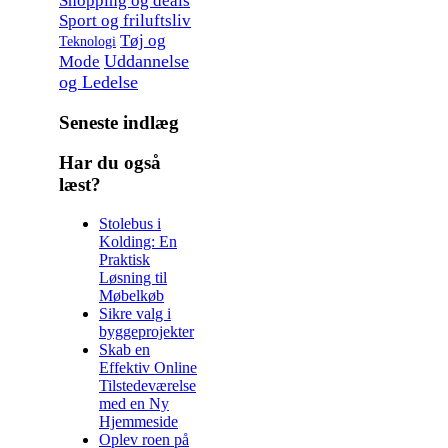
Shopping og deals
Sport og friluftsliv
Tøj og
Teknologi
Uddannelse
Mode
og Ledelse
Seneste indlæg
Har du også
læst?
Stolebus i
Kolding: En
Praktisk
Løsning til
Møbelkøb
Sikre valg i
byggeprojekter
Skab en
Effektiv Online
Tilstedeværelse
med en Ny
Hjemmeside
Oplev roen på