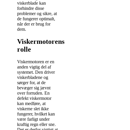
viskerblade kan
forhindre disse
problemer og sikre, at
de fungerer optimalt,
når der er brug for
dem.
Viskermotorens
rolle
Viskermotoren er en
anden vigtig del af
systemet. Den driver
viskerbladene og
sørger for, at de
bevæger sig jævnt
over forruden. En
defekt viskermotor
kan medføre, at
viskerne slet ikke
fungerer, hvilket kan
være farligt under
kraftig regn eller sne.
Det er derfor vigtigt at