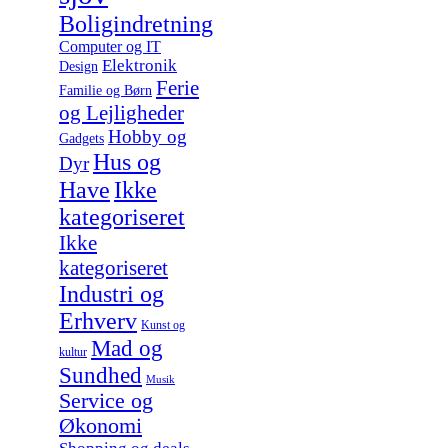
Boligindretning
Computer og IT
Elektronik
Design
Ferie
Familie og Børn
og Lejligheder
Hobby og
Gadgets
Hus og
Dyr
Have
Ikke
kategoriseret
Ikke
kategoriseret
Industri og
Erhverv
Kunst og
Mad og
kultur
Sundhed
Musik
Service og
Økonomi