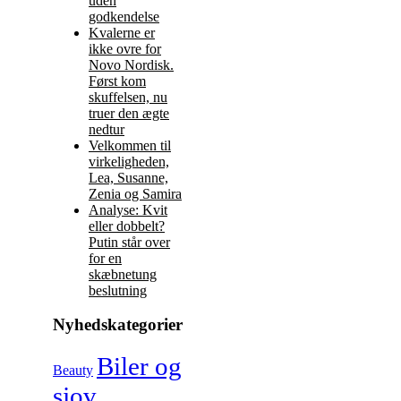
uden
godkendelse
Kvalerne er
ikke ovre for
Novo Nordisk.
Først kom
skuffelsen, nu
truer den ægte
nedtur
Velkommen til
virkeligheden,
Lea, Susanne,
Zenia og Samira
Analyse: Kvit
eller dobbelt?
Putin står over
for en
skæbnetung
beslutning
Nyhedskategorier
Biler og
Beauty
sjov