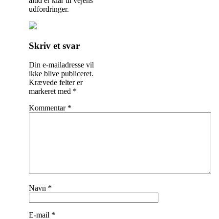
altid er klar til vejens
udfordringer.
Indlægsnavigation
Skriv et svar
Din e-mailadresse vil
ikke blive publiceret.
Krævede felter er
markeret med
*
Kommentar
*
Navn
*
E-mail
*