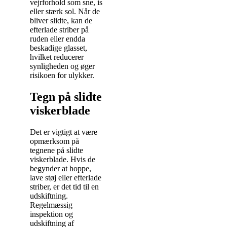
vejrforhold som sne, is
eller stærk sol. Når de
bliver slidte, kan de
efterlade striber på
ruden eller endda
beskadige glasset,
hvilket reducerer
synligheden og øger
risikoen for ulykker.
Tegn på slidte
viskerblade
Det er vigtigt at være
opmærksom på
tegnene på slidte
viskerblade. Hvis de
begynder at hoppe,
lave støj eller efterlade
striber, er det tid til en
udskiftning.
Regelmæssig
inspektion og
udskiftning af