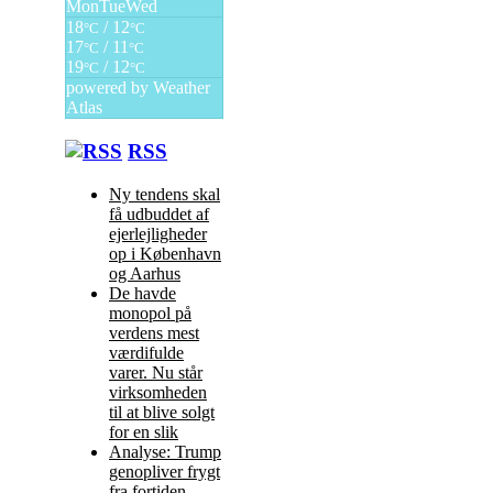
Mon
Tue
Wed
18
/ 12
°C
°C
17
/ 11
°C
°C
19
/ 12
°C
°C
powered by
Weather
Atlas
RSS
Ny tendens skal
få udbuddet af
ejerlejligheder
op i København
og Aarhus
De havde
monopol på
verdens mest
værdifulde
varer. Nu står
virksomheden
til at blive solgt
for en slik
Analyse: Trump
genopliver frygt
fra fortiden.