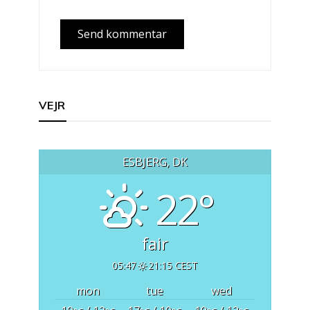
VEJR
ESBJERG, DK
22°
fair
05:47
21:15 CEST
mon
tue
wed