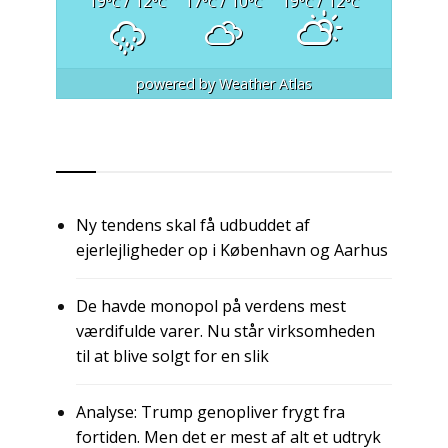
19
/ 12
17
/ 10
19
/ 12
°C
°C
°C
°C
°C
°C
powered by
Weather Atlas
RSS
Ny tendens skal få udbuddet af
ejerlejligheder op i København og Aarhus
De havde monopol på verdens mest
værdifulde varer. Nu står virksomheden
til at blive solgt for en slik
Analyse: Trump genopliver frygt fra
fortiden. Men det er mest af alt et udtryk