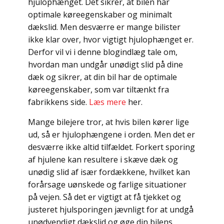
hjulophænget. Det sikrer, at bilen har
optimale køreegenskaber og minimalt
dækslid. Men desværre er mange bilister
ikke klar over, hvor vigtigt hjulophænget er.
Derfor vil vi i denne blogindlæg tale om,
hvordan man undgår unødigt slid på dine
dæk og sikrer, at din bil har de optimale
køreegenskaber, som var tiltænkt fra
fabrikkens side.
Læs mere
her.
Mange bilejere tror, at hvis bilen kører lige
ud, så er hjulophængene i orden. Men det er
desværre ikke altid tilfældet. Forkert sporing
af hjulene kan resultere i skæve dæk og
unødig slid af især fordækkene, hvilket kan
forårsage uønskede og farlige situationer
på vejen. Så det er vigtigt at få tjekket og
justeret hjulsporingen jævnligt for at undgå
unødvendigt dækslid og øge din bilens