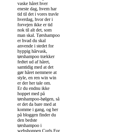
vaske håret hver
eneste dag, hvem har
tid til det i vores travle
hverdag, hvor der i
forvejen ikke er tid
nok til alt det, som
man skal. Tørshampoo
er hvad du skal
anvende i stedet for
hyppig hårvask,
tørshampoo trækker
fedtet ud af håret,
samtidig med at det
gør håret nemmere at
style, en ren win win
er der her tale om.
Er du endnu ikke
hoppet med på
tørshampoo-bølgen, så
er det da bare med at
komme i gang, og her
på bloggen finder du
den bedste
tørshampoo i
webshoppen Curls For