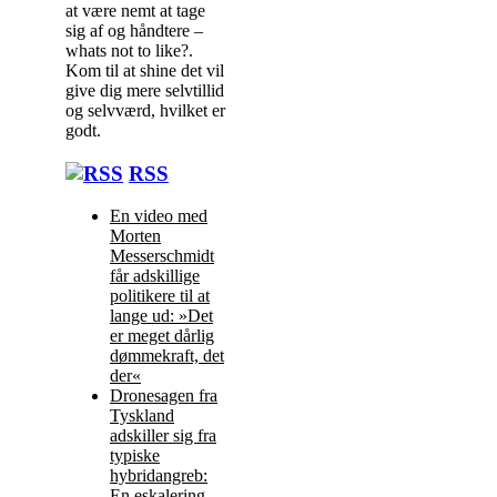
at være nemt at tage
sig af og håndtere –
whats not to like?.
Kom til at shine det vil
give dig mere selvtillid
og selvværd, hvilket er
godt.
Indlægsnavigation
RSS
En video med
Morten
Messerschmidt
får adskillige
politikere til at
lange ud: »Det
er meget dårlig
dømmekraft, det
der«
Dronesagen fra
Tyskland
adskiller sig fra
typiske
hybridangreb:
En eskalering,