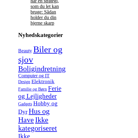
har en strategi,
som du let kan
bruge: Sådan
holder du din
hjerne skarp
Nyhedskategorier
Biler og
Beauty
sjov
Boligindretning
Computer og IT
Elektronik
Design
Ferie
Familie og Børn
og Lejligheder
Hobby og
Gadgets
Hus og
Dyr
Have
Ikke
kategoriseret
Ikke