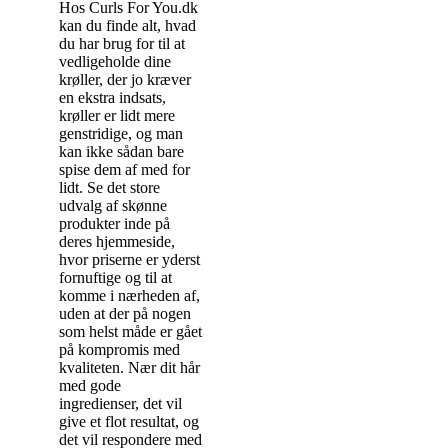
Hos Curls For You.dk
kan du finde alt, hvad
du har brug for til at
vedligeholde dine
krøller, der jo kræver
en ekstra indsats,
krøller er lidt mere
genstridige, og man
kan ikke sådan bare
spise dem af med for
lidt. Se det store
udvalg af skønne
produkter inde på
deres hjemmeside,
hvor priserne er yderst
fornuftige og til at
komme i nærheden af,
uden at der på nogen
som helst måde er gået
på kompromis med
kvaliteten. Nær dit hår
med gode
ingredienser, det vil
give et flot resultat, og
det vil respondere med