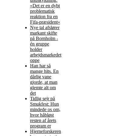
undskyldning:
»Det er en dybt
problematisk
reaktion fra en
Fifa-præsident«
Nye tal afslører
markant skifte
på Bornholm -
én gruppe
holder
arbejdsmarkedet
oppe
Han har så
mange hits. En
dårlig vane
gjorde, at man
glemte alt om
det
Tidlig sejr på
Smukfest: Hun
mindede os om,
hvor håbløst
resten af årets
program er
Hjerneforskeren