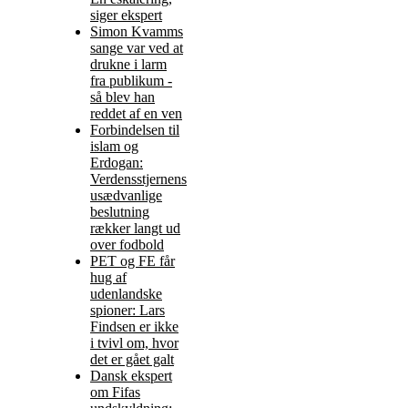
siger ekspert
Simon Kvamms
sange var ved at
drukne i larm
fra publikum -
så blev han
reddet af en ven
Forbindelsen til
islam og
Erdogan:
Verdensstjernens
usædvanlige
beslutning
rækker langt ud
over fodbold
PET og FE får
hug af
udenlandske
spioner: Lars
Findsen er ikke
i tvivl om, hvor
det er gået galt
Dansk ekspert
om Fifas