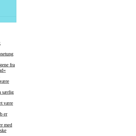
k
bnetung
ene fra
ud«
 være
 særlig
et være
b er
der med
nske