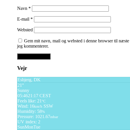
Navn
*
E-mail
*
Websted
Gem mit navn, mail og websted i denne browser til næste
jeg kommenterer.
Vejr
Esbjerg, DK
21°
Sunny
05:46
21:17 CEST
Feels like: 21
°C
Wind: 16
SSW
km/h
Humidity: 58
%
Pressure: 1021.67
mbar
UV index: 2
Sun
Mon
Tue