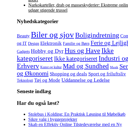
Narkokarteller, drab og masseskyderier: Ekstreme onlin
udgør stigende trussel
Nyhedskategorier
Biler og sjov
Boligindretning
Beauty
Com
Ferie og Lejlig
Elektronik
og IT
Design
Familie og Børn
Hus og Have
Ikke
Hobby og Dyr
Gadgets
kategoriseret
Industri o
Ikke kategoriseret
Erhverv
Mad og Sundhed
Ser
Kunst og kultur
Musik
og Økonomi
Shopping og deals
Sport og friluftsliv
Uddannelse og Ledelse
Tøj og Mode
Teknologi
Seneste indlæg
Har du også læst?
Stolebus i Kolding: En Praktisk Løsning til Møbelkøb
Sikre valg i byggeprojekter
Skab en Effektiv Online Tilstedeværelse med en Ny