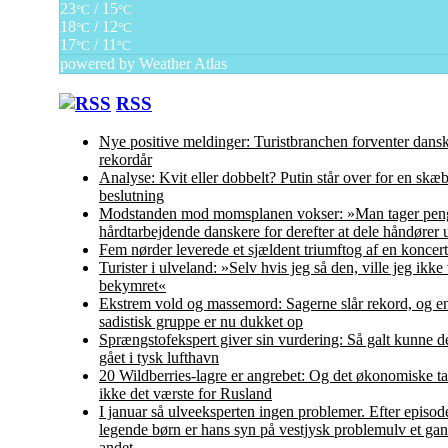
23
/ 15
°C
°C
18
/ 12
°C
°C
17
/ 11
°C
°C
powered by
Weather Atlas
RSS
Nye positive meldinger: Turistbranchen forventer dans
rekordår
Analyse: Kvit eller dobbelt? Putin står over for en skæ
beslutning
Modstanden mod momsplanen vokser: »Man tager peng
hårdtarbejdende danskere for derefter at dele håndører 
Fem nørder leverede et sjældent triumftog af en koncert
Turister i ulveland: »Selv hvis jeg så den, ville jeg ikke
bekymret«
Ekstrem vold og massemord: Sagerne slår rekord, og en
sadistisk gruppe er nu dukket op
Sprængstofekspert giver sin vurdering: Så galt kunne d
gået i tysk lufthavn
20 Wildberries-lagre er angrebet: Og det økonomiske ta
ikke det værste for Rusland
I januar så ulveeksperten ingen problemer. Efter episo
legende børn er hans syn på vestjysk problemulv et ga
andet