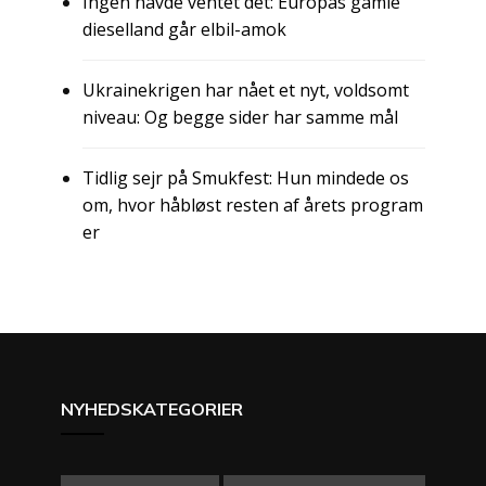
Ingen havde ventet det: Europas gamle
dieselland går elbil-amok
Ukrainekrigen har nået et nyt, voldsomt
niveau: Og begge sider har samme mål
Tidlig sejr på Smukfest: Hun mindede os
om, hvor håbløst resten af årets program
er
NYHEDSKATEGORIER