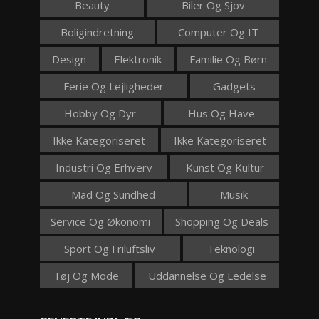
Beauty
Biler Og Sjov
Boligindretning
Computer Og IT
Design
Elektronik
Familie Og Børn
Ferie Og Lejligheder
Gadgets
Hobby Og Dyr
Hus Og Have
Ikke Kategoriseret
Ikke Kategoriseret
Industri Og Erhverv
Kunst Og Kultur
Mad Og Sundhed
Musik
Service Og Økonomi
Shopping Og Deals
Sport Og Friluftsliv
Teknologi
Tøj Og Mode
Uddannelse Og Ledelse