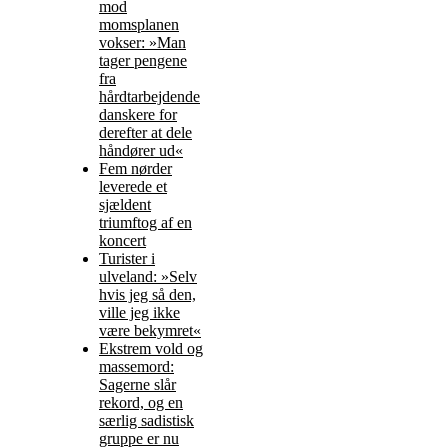
mod
momsplanen
vokser: »Man
tager pengene
fra
hårdtarbejdende
danskere for
derefter at dele
håndører ud«
Fem nørder
leverede et
sjældent
triumftog af en
koncert
Turister i
ulveland: »Selv
hvis jeg så den,
ville jeg ikke
være bekymret«
Ekstrem vold og
massemord:
Sagerne slår
rekord, og en
særlig sadistisk
gruppe er nu