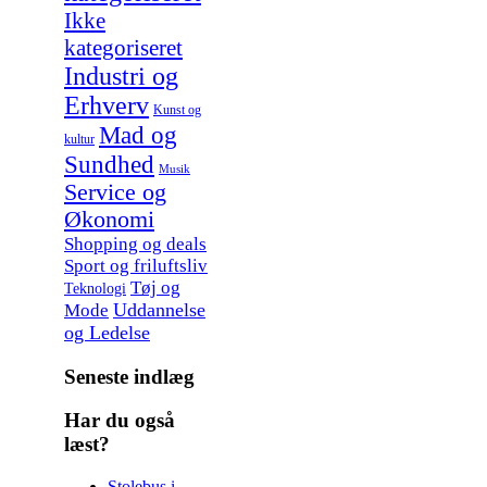
Ikke
kategoriseret
Industri og
Erhverv
Kunst og
Mad og
kultur
Sundhed
Musik
Service og
Økonomi
Shopping og deals
Sport og friluftsliv
Tøj og
Teknologi
Uddannelse
Mode
og Ledelse
Seneste indlæg
Har du også
læst?
Stolebus i