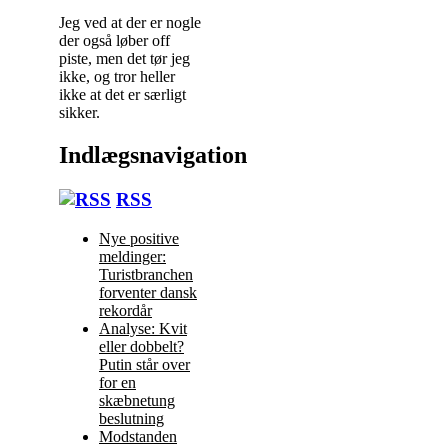
Jeg ved at der er nogle
der også løber off
piste, men det tør jeg
ikke, og tror heller
ikke at det er særligt
sikker.
Indlægsnavigation
RSS
Nye positive
meldinger:
Turistbranchen
forventer dansk
rekordår
Analyse: Kvit
eller dobbelt?
Putin står over
for en
skæbnetung
beslutning
Modstanden