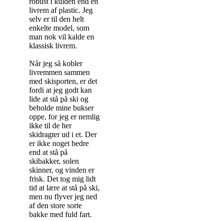
robust i kulden end en
livrem af plastic. Jeg
selv er til den helt
enkelte model, som
man nok vil kalde en
klassisk livrem.
Når jeg så kobler
livremmen sammen
med skisporten, er det
fordi at jeg godt kan
lide at stå på ski og
beholde mine bukser
oppe, for jeg er nemlig
ikke til de her
skidragter ud i et. Der
er ikke noget bedre
end at stå på
skibakker, solen
skinner, og vinden er
frisk. Det tog mig lidt
tid at lære at stå på ski,
men nu flyver jeg ned
af den store sorte
bakke med fuld fart.