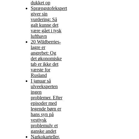
dukket op
Sprængstofekspert
giver sin
vurdering: Så
galt kunne det
være gået i tysk
lufthavn
20 Wildberries-
lagre er
angrebet: Og
det økonomiske
tab er ikke det
værste for
Rusland
I januar så
ulveeksperten
ingen
problemer. Efter
episoder med
legende børn er
hans syn på
vestjysk
problemulv et
ganske andet
Narkokarteller,