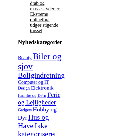
drab og
masseskyderier:
Ekstreme
onlinefora
udgør stigende
trussel
Nyhedskategorier
Biler og
Beauty
sjov
Boligindretning
Computer og IT
Elektronik
Design
Ferie
Familie og Børn
og Lejligheder
Hobby og
Gadgets
Hus og
Dyr
Have
Ikke
kategoriseret