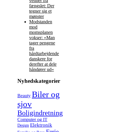
venner fra
fængslet: Der
tegner sig et
mønster
Modstanden
mod
momsplanen
vokser: »Man
tager pengene
fra
hårdtarbejdende
danskere for
derefter at dele
håndører ud«
Nyhedskategorier
Biler og
Beauty
sjov
Boligindretning
Computer og IT
Elektronik
Design
Ferie