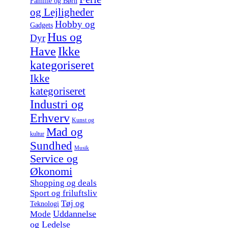
Familie og Børn
og Lejligheder
Hobby og
Gadgets
Hus og
Dyr
Have
Ikke
kategoriseret
Ikke
kategoriseret
Industri og
Erhverv
Kunst og
Mad og
kultur
Sundhed
Musik
Service og
Økonomi
Shopping og deals
Sport og friluftsliv
Tøj og
Teknologi
Uddannelse
Mode
og Ledelse