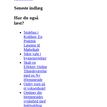
Seneste indlæg
Har du også
læst?
Stolebus i
Kolding: En
Praktisk
Løsning til
Møbelkøb
Sikre valg i
byggeprojekter
Skab en
Effektiv Online
Tilstedeværelse
med en Ny
Hjemmeside
Oplev roen på
et voksenhotel
Optimer din
hjemmesides
synlighed med
linkbuilding