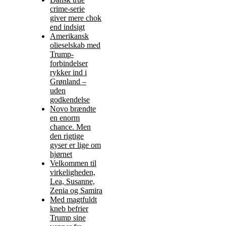
crime-serie
giver mere chok
end indsigt
Amerikansk
olieselskab med
Trump-
forbindelser
rykker ind i
Grønland –
uden
godkendelse
Novo brændte
en enorm
chance. Men
den rigtige
gyser er lige om
hjørnet
Velkommen til
virkeligheden,
Lea, Susanne,
Zenia og Samira
Med magtfuldt
kneb befrier
Trump sine