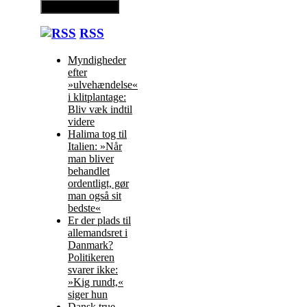
RSS
Myndigheder
efter
»ulvehændelse«
i klitplantage:
Bliv væk indtil
videre
Halima tog til
Italien: »Når
man bliver
behandlet
ordentligt, gør
man også sit
bedste«
Er der plads til
allemandsret i
Danmark?
Politikeren
svarer ikke:
»Kig rundt,«
siger hun
Dansk true