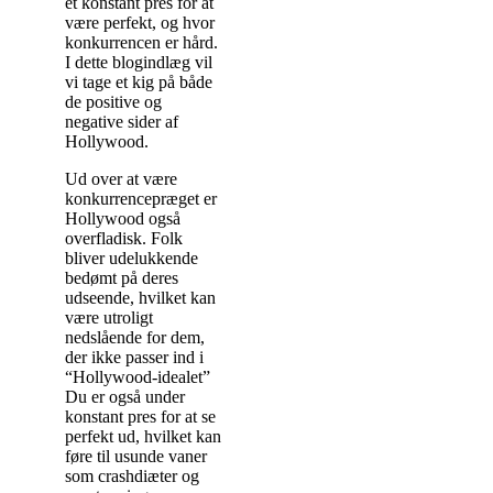
et konstant pres for at
være perfekt, og hvor
konkurrencen er hård.
I dette blogindlæg vil
vi tage et kig på både
de positive og
negative sider af
Hollywood.
Ud over at være
konkurrencepræget er
Hollywood også
overfladisk. Folk
bliver udelukkende
bedømt på deres
udseende, hvilket kan
være utroligt
nedslående for dem,
der ikke passer ind i
“Hollywood-idealet”
Du er også under
konstant pres for at se
perfekt ud, hvilket kan
føre til usunde vaner
som crashdiæter og