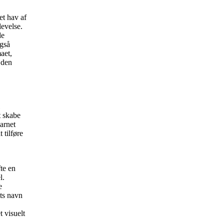
et hav af
levelse.
de
også
aet,
 den
t skabe
arnet
 tilføre
te en
l.
e
ets navn
t visuelt