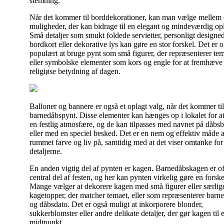
stemning.
Når det kommer til borddekorationer, kan man vælge mellem 
muligheder, der kan bidrage til en elegant og mindeværdig op
Små detaljer som smukt foldede servietter, personligt designe
bordkort eller dekorative lys kan gøre en stor forskel. Det er 
populært at bruge pynt som små figurer, der repræsenterer tem
eller symbolske elementer som kors og engle for at fremhæve
religiøse betydning af dagen.
Balloner og bannere er også et oplagt valg, når det kommer til
barnedåbspynt. Disse elementer kan hænges op i lokalet for a
en festlig atmosfære, og de kan tilpasses med navnet på dåbsb
eller med en speciel besked. Det er en nem og effektiv måde at
rummet farve og liv på, samtidig med at det viser omtanke for
detaljerne.
En anden vigtig del af pynten er kagen. Barnedåbskagen er of
central del af festen, og her kan pynten virkelig gøre en forske
Mange vælger at dekorere kagen med små figurer eller særlig
kagetopper, der matcher temaet, eller som repræsenterer barn
og dåbsdato. Det er også muligt at inkorporere blonder,
sukkerblomster eller andre delikate detaljer, der gør kagen til e
midtpunkt.