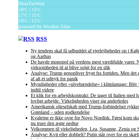
Mon
Tue
Wed
18
/ 12
°C
°C
17
/ 11
°C
°C
19
/ 12
°C
°C
powered by
Weather Atlas
RSS
Ny tendens skal få udbuddet af ejerlejligheder op i K
og Aarhus
De havde monopol på verdens mest værdifulde varer. N
virksomheden til at blive solgt for en slik
Analyse: Trump genopliver frygt fra fortiden. Men det 
af alt et udtryk for panik
Myndigheder efter »ulvehændelse« i klitplantage: Bliv
indtil videre
Et klik for en arbejdskontrakt: De tager til Italien med
lovligt arbejde. Virkeligheden viser sig anderledes
Amerikansk olieselskab med Trump-forbindelser rykker
Grønland – uden godkendelse
Kvalerne er ikke ovre for Novo Nordisk. Først kom sku
nu truer den ægte nedtur
Velkommen til virkeligheden, Lea, Susanne, Zenia og 
Analyse: Kvit eller dobbelt? Putin står over for en skæ