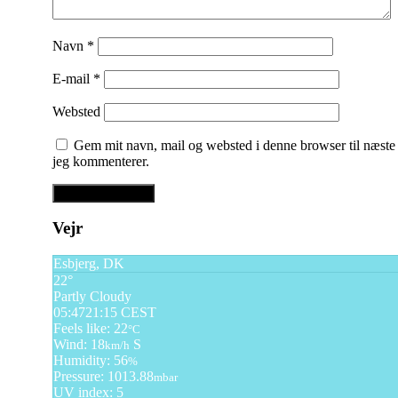
Navn
*
E-mail
*
Websted
Gem mit navn, mail og websted i denne browser til næste
jeg kommenterer.
Vejr
Esbjerg, DK
22°
Partly Cloudy
05:47
21:15 CEST
Feels like: 22
°C
Wind: 18
S
km/h
Humidity: 56
%
Pressure: 1013.88
mbar
UV index: 5