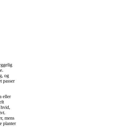
yggelig
e.
g, og
t passer
a eller
elt
 hvid,
vt.
er, mens
e planter