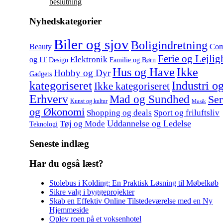
beslutning
Nyhedskategorier
Biler og sjov
Boligindretning
Beauty
Com
Ferie og Lejlig
Elektronik
og IT
Design
Familie og Børn
Hus og Have
Ikke
Hobby og Dyr
Gadgets
kategoriseret
Industri o
Ikke kategoriseret
Erhverv
Mad og Sundhed
Ser
Kunst og kultur
Musik
og Økonomi
Shopping og deals
Sport og friluftsliv
Uddannelse og Ledelse
Tøj og Mode
Teknologi
Seneste indlæg
Har du også læst?
Stolebus i Kolding: En Praktisk Løsning til Møbelkøb
Sikre valg i byggeprojekter
Skab en Effektiv Online Tilstedeværelse med en Ny
Hjemmeside
Oplev roen på et voksenhotel