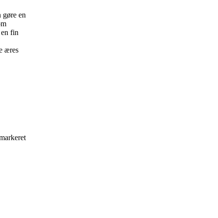
n gøre en
som
en fin
e æres
 markeret