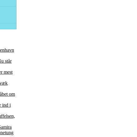
øbenhavn
u står
er mest
 væk
 håbet om
 ind i
ffelsen,
Samira
bnetung