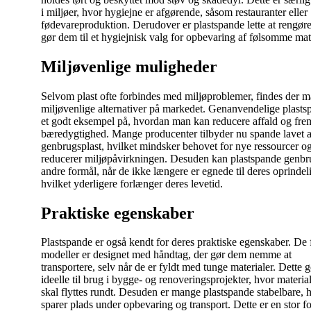
i miljøer, hvor hygiejne er afgørende, såsom restauranter eller
fødevareproduktion. Derudover er plastspande lette at rengøre
gør dem til et hygiejnisk valg for opbevaring af følsomme mate
Miljøvenlige muligheder
Selvom plast ofte forbindes med miljøproblemer, findes der 
miljøvenlige alternativer på markedet. Genanvendelige plasts
et godt eksempel på, hvordan man kan reducere affald og fr
bæredygtighed. Mange producenter tilbyder nu spande lavet a
genbrugsplast, hvilket mindsker behovet for nye ressourcer o
reducerer miljøpåvirkningen. Desuden kan plastspande genbru
andre formål, når de ikke længere er egnede til deres oprindel
hvilket yderligere forlænger deres levetid.
Praktiske egenskaber
Plastspande er også kendt for deres praktiske egenskaber. De f
modeller er designet med håndtag, der gør dem nemme at
transportere, selv når de er fyldt med tunge materialer. Dette 
ideelle til brug i bygge- og renoveringsprojekter, hvor material
skal flyttes rundt. Desuden er mange plastspande stabelbare, h
sparer plads under opbevaring og transport. Dette er en stor fo