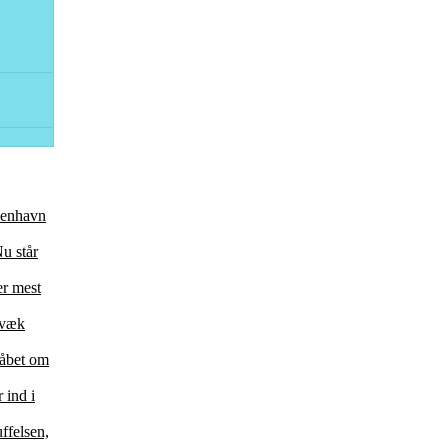
øbenhavn
u står
er mest
 væk
 håbet om
 ind i
ffelsen,