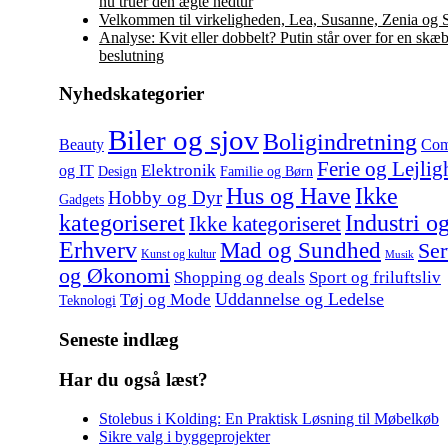
nu truer den ægte nedtur
Velkommen til virkeligheden, Lea, Susanne, Zenia og 
Analyse: Kvit eller dobbelt? Putin står over for en skæ
beslutning
Nyhedskategorier
Biler og sjov
Boligindretning
Beauty
Com
Ferie og Lejlig
Elektronik
og IT
Design
Familie og Børn
Hus og Have
Ikke
Hobby og Dyr
Gadgets
kategoriseret
Industri o
Ikke kategoriseret
Erhverv
Mad og Sundhed
Ser
Kunst og kultur
Musik
og Økonomi
Shopping og deals
Sport og friluftsliv
Uddannelse og Ledelse
Tøj og Mode
Teknologi
Seneste indlæg
Har du også læst?
Stolebus i Kolding: En Praktisk Løsning til Møbelkøb
Sikre valg i byggeprojekter