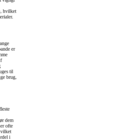
, hvilket
rialer.
mange
pande er
emme
f
g
ges til
ige brug,
leste
gør dem
er ofte
vilket
rdel i