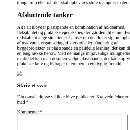
trange rum eller når der skal opbevares store mængder materia
Afsluttende tanker
Alt i alt tilbyder plastspande en kombination af holdbarhed,
fleksibilitet og praktiske egenskaber, der gør dem til et uundvæ
redskab i mange situationer. Uanset om det drejer sig om opb
af madvarer, organisering af værktøj eller håndtering af
byggeprojekter, er plastspande en pålidelig løsning, der kan ti
en lang række behov. Med de mange miljøvenlige muligheder
markedet kan man desuden vælge plastspande, der både opfy
praktiske krav og bidrager til en mere bæredygtig fremtid.
Indlægsnavigation
Skriv et svar
Din e-mailadresse vil ikke blive publiceret.
Krævede felter er
med
*
Kommentar
*