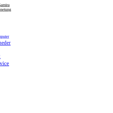
Samira
bnetung
puter
heder
g
vice