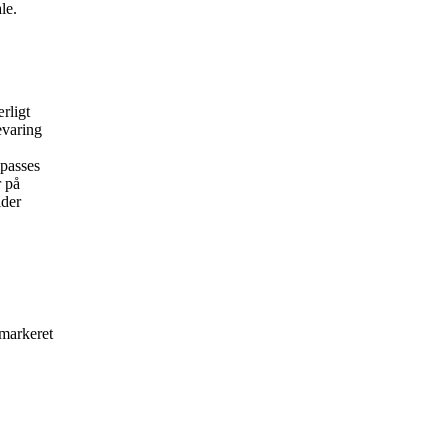
le.
rligt
evaring
lpasses
 på
lder
 markeret