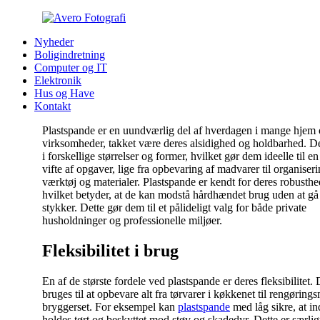
Nyheder
Boligindretning
Computer og IT
Elektronik
Hus og Have
Kontakt
Plastspande er en uundværlig del af hverdagen i mange hjem
virksomheder, takket være deres alsidighed og holdbarhed. D
i forskellige størrelser og former, hvilket gør dem ideelle til e
vifte af opgaver, lige fra opbevaring af madvarer til organiseri
værktøj og materialer. Plastspande er kendt for deres robusthe
hvilket betyder, at de kan modstå hårdhændet brug uden at gå 
stykker. Dette gør dem til et pålideligt valg for både private
husholdninger og professionelle miljøer.
Fleksibilitet i brug
En af de største fordele ved plastspande er deres fleksibilitet.
bruges til at opbevare alt fra tørvarer i køkkenet til rengørings
bryggerset. For eksempel kan
plastspande
med låg sikre, at in
holdes tørt og beskyttet mod støv og skadedyr. Dette er særligt