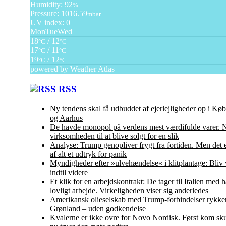
Humidity: 92
%
Pressure: 1016.59
mbar
UV index: 0
Mon
Tue
Wed
18
/ 12
°C
°C
17
/ 11
°C
°C
19
/ 12
°C
°C
powered by
Weather Atlas
RSS
Ny tendens skal få udbuddet af ejerlejligheder op i K
og Aarhus
De havde monopol på verdens mest værdifulde varer. N
virksomheden til at blive solgt for en slik
Analyse: Trump genopliver frygt fra fortiden. Men det 
af alt et udtryk for panik
Myndigheder efter »ulvehændelse« i klitplantage: Bliv
indtil videre
Et klik for en arbejdskontrakt: De tager til Italien med
lovligt arbejde. Virkeligheden viser sig anderledes
Amerikansk olieselskab med Trump-forbindelser rykker
Grønland – uden godkendelse
Kvalerne er ikke ovre for Novo Nordisk. Først kom sku