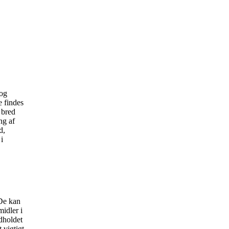
 og
e findes
n bred
ng af
d,
i
 De kan
midler i
dholdet
 vigtigt