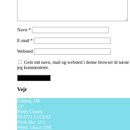
Navn
*
E-mail
*
Websted
Gem mit navn, mail og websted i denne browser til næste
jeg kommenterer.
Vejr
Esbjerg, DK
13°
Partly Cloudy
05:47
21:15 CEST
Feels like: 12
°C
Wind: 14
ESE
km/h