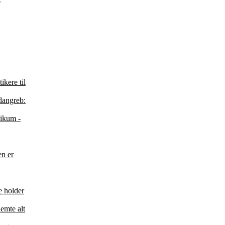
s
ikere til
idangreb:
likum -
en er
e holder
emte alt