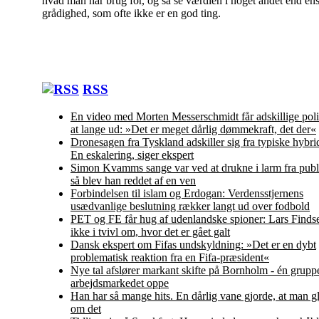
hvad man har brug for, og så se værdien i noget andet end en
grådighed, som ofte ikke er en god ting.
Indlægsnavigation
RSS
En video med Morten Messerschmidt får adskillige polit
at lange ud: »Det er meget dårlig dømmekraft, det der«
Dronesagen fra Tyskland adskiller sig fra typiske hybr
En eskalering, siger ekspert
Simon Kvamms sange var ved at drukne i larm fra pub
så blev han reddet af en ven
Forbindelsen til islam og Erdogan: Verdensstjernens
usædvanlige beslutning rækker langt ud over fodbold
PET og FE får hug af udenlandske spioner: Lars Finds
ikke i tvivl om, hvor det er gået galt
Dansk ekspert om Fifas undskyldning: »Det er en dybt
problematisk reaktion fra en Fifa-præsident«
Nye tal afslører markant skifte på Bornholm - én grupp
arbejdsmarkedet oppe
Han har så mange hits. En dårlig vane gjorde, at man gl
om det