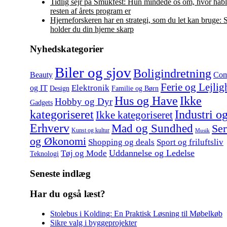
Tidlig sejr på Smukfest: Hun mindede os om, hvor håbl
resten af årets program er
Hjerneforskeren har en strategi, som du let kan bruge:
holder du din hjerne skarp
Nyhedskategorier
Biler og sjov
Boligindretning
Beauty
Com
Ferie og Lejlig
Elektronik
og IT
Design
Familie og Børn
Hus og Have
Ikke
Hobby og Dyr
Gadgets
kategoriseret
Industri o
Ikke kategoriseret
Erhverv
Mad og Sundhed
Ser
Kunst og kultur
Musik
og Økonomi
Shopping og deals
Sport og friluftsliv
Uddannelse og Ledelse
Tøj og Mode
Teknologi
Seneste indlæg
Har du også læst?
Stolebus i Kolding: En Praktisk Løsning til Møbelkøb
Sikre valg i byggeprojekter