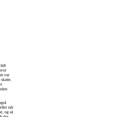
lidt
hvor
om var
skatte.
er
anden
også
eller når
ie, og så
dt der