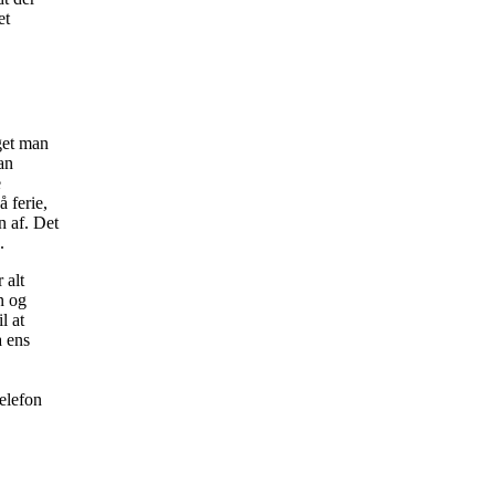
et
get man
an
e
 ferie,
n af. Det
.
 alt
n og
l at
a ens
telefon