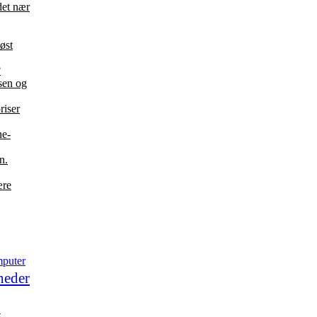
det nær
øst
?
ksen og
riser
ne-
n.
ære
puter
heder
g