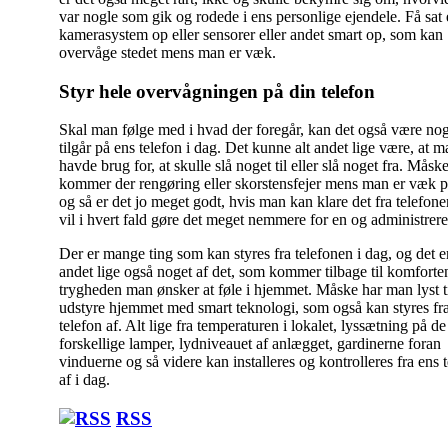
var nogle som gik og rodede i ens personlige ejendele. Få sat 
kamerasystem op eller sensorer eller andet smart op, som kan
overvåge stedet mens man er væk.
Styr hele overvågningen på din telefon
Skal man følge med i hvad der foregår, kan det også være no
tilgår på ens telefon i dag. Det kunne alt andet lige være, at m
havde brug for, at skulle slå noget til eller slå noget fra. Måsk
kommer der rengøring eller skorstensfejer mens man er væk på
og så er det jo meget godt, hvis man kan klare det fra telefone
vil i hvert fald gøre det meget nemmere for en og administrere
Der er mange ting som kan styres fra telefonen i dag, og det er
andet lige også noget af det, som kommer tilbage til komforte
trygheden man ønsker at føle i hjemmet. Måske har man lyst ti
udstyre hjemmet med smart teknologi, som også kan styres fr
telefon af. Alt lige fra temperaturen i lokalet, lyssætning på de
forskellige lamper, lydniveauet af anlægget, gardinerne foran
vinduerne og så videre kan installeres og kontrolleres fra ens 
af i dag.
Indlægsnavigation
RSS