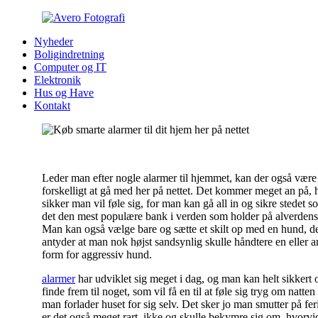
Nyheder
Boligindretning
Computer og IT
Elektronik
Hus og Have
Kontakt
Leder man efter nogle alarmer til hjemmet, kan der også være 
forskelligt at gå med her på nettet. Det kommer meget an på, 
sikker man vil føle sig, for man kan gå all in og sikre stedet s
det den mest populære bank i verden som holder på alverdens 
Man kan også vælge bare og sætte et skilt op med en hund, d
antyder at man nok højst sandsynlig skulle håndtere en eller 
form for aggressiv hund.
alarmer
har udviklet sig meget i dag, og man kan helt sikkert 
finde frem til noget, som vil få en til at føle sig tryg om natten 
man forlader huset for sig selv. Det sker jo man smutter på fer
er det også meget rart, ikke og skulle bekymre sig om, hvorvi