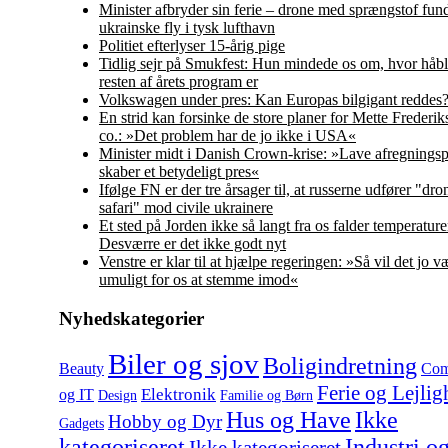
Minister afbryder sin ferie – drone med sprængstof fun
ukrainske fly i tysk lufthavn
Politiet efterlyser 15-årig pige
Tidlig sejr på Smukfest: Hun mindede os om, hvor håbl
resten af årets program er
Volkswagen under pres: Kan Europas bilgigant reddes
En strid kan forsinke de store planer for Mette Frederi
co.: »Det problem har de jo ikke i USA«
Minister midt i Danish Crown-krise: »Lave afregningsp
skaber et betydeligt pres«
Ifølge FN er der tre årsager til, at russerne udfører "dro
safari" mod civile ukrainere
Et sted på Jorden ikke så langt fra os falder temperature
Desværre er det ikke godt nyt
Venstre er klar til at hjælpe regeringen: »Så vil det jo v
umuligt for os at stemme imod«
Nyhedskategorier
Biler og sjov
Boligindretning
Beauty
Com
Ferie og Lejlig
Elektronik
og IT
Design
Familie og Børn
Hus og Have
Ikke
Hobby og Dyr
Gadgets
kategoriseret
Industri o