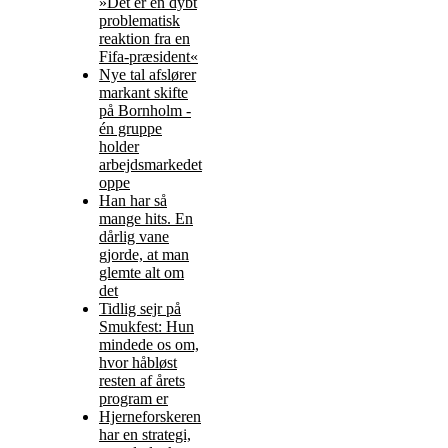
»Det er en dybt
problematisk
reaktion fra en
Fifa-præsident«
Nye tal afslører
markant skifte
på Bornholm -
én gruppe
holder
arbejdsmarkedet
oppe
Han har så
mange hits. En
dårlig vane
gjorde, at man
glemte alt om
det
Tidlig sejr på
Smukfest: Hun
mindede os om,
hvor håbløst
resten af årets
program er
Hjerneforskeren
har en strategi,