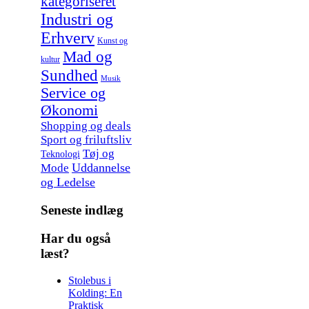
kategoriseret
Industri og
Erhverv
Kunst og
Mad og
kultur
Sundhed
Musik
Service og
Økonomi
Shopping og deals
Sport og friluftsliv
Tøj og
Teknologi
Uddannelse
Mode
og Ledelse
Seneste indlæg
Har du også
læst?
Stolebus i
Kolding: En
Praktisk