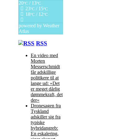
20
/ 13
°C
°C
23
/ 15
°C
°C
18
/ 12
°C
°C
powered by
Weather
Atlas
RSS
En video med
Morten
Messerschmidt
får adskillige
politikere til at
lange ud: »Det
er meget dårlig
dømmekraft, det
der«
Dronesagen fra
Tyskland
adskiller sig fra
typiske
hybridangreb:
En eskalering,