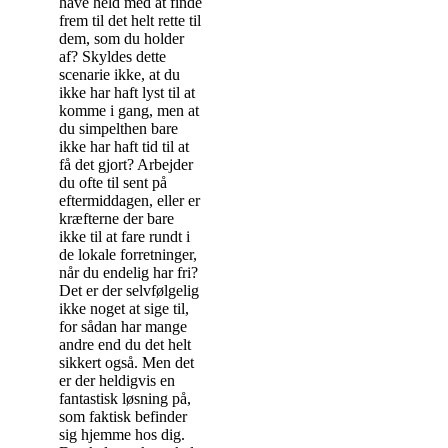
have held med at finde
frem til det helt rette til
dem, som du holder
af? Skyldes dette
scenarie ikke, at du
ikke har haft lyst til at
komme i gang, men at
du simpelthen bare
ikke har haft tid til at
få det gjort? Arbejder
du ofte til sent på
eftermiddagen, eller er
kræfterne der bare
ikke til at fare rundt i
de lokale forretninger,
når du endelig har fri?
Det er der selvfølgelig
ikke noget at sige til,
for sådan har mange
andre end du det helt
sikkert også. Men det
er der heldigvis en
fantastisk løsning på,
som faktisk befinder
sig hjemme hos dig.