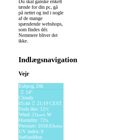
Du skal ganske enkelt
tænde for din pc, gå
på nettet og ind i nogle
af de mange
spændende webshops,
som findes dér.
Nemmere bliver det
ikke.
Indlægsnavigation
Vejr
Esbjerg, DK
14°
Cloudy
05:44
21:19 CEST
Feels like: 12
°C
Wind: 21
W
km/h
Humidity: 72
%
Pressure: 1018.63
mbar
UV index: 0
Sat
Sun
Mon