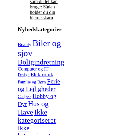
som du let kan
bruge: Sådan
holder du din
hjerne skarp
Nyhedskategorier
Biler og
Beauty
sjov
Boligindretning
Computer og IT
Elektronik
Design
Ferie
Familie og Børn
og Lejligheder
Hobby og
Gadgets
Hus og
Dyr
Have
Ikke
kategoriseret
Ikke