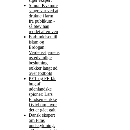
siger ekspert
Simon Kvamms
sange var ved at
drukne i larm
fra publikum -
så blev han
reddet af en ven
Forbindelsen til
islam og
Erdogan:
Verdensstjernens
usædvanlige
beslutning
rækker langt ud
over fodbold
PET og FE får
hug af
udenlandske
spioner: Lars
Findsen er ikke
i tvivl om, hvor
det er gået galt
Dansk ekspert
om Fifas
undskyldning: