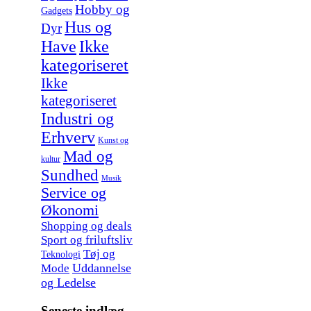
Hobby og
Gadgets
Hus og
Dyr
Have
Ikke
kategoriseret
Ikke
kategoriseret
Industri og
Erhverv
Kunst og
Mad og
kultur
Sundhed
Musik
Service og
Økonomi
Shopping og deals
Sport og friluftsliv
Tøj og
Teknologi
Uddannelse
Mode
og Ledelse
Seneste indlæg