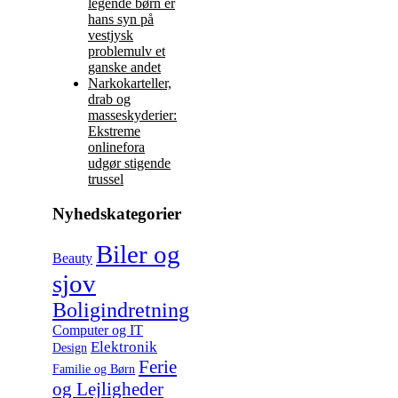
legende børn er
hans syn på
vestjysk
problemulv et
ganske andet
Narkokarteller,
drab og
masseskyderier:
Ekstreme
onlinefora
udgør stigende
trussel
Nyhedskategorier
Biler og
Beauty
sjov
Boligindretning
Computer og IT
Elektronik
Design
Ferie
Familie og Børn
og Lejligheder