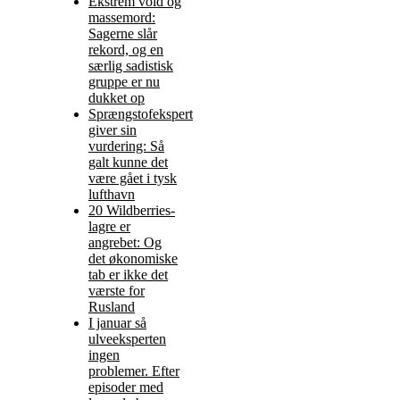
Ekstrem vold og
massemord:
Sagerne slår
rekord, og en
særlig sadistisk
gruppe er nu
dukket op
Sprængstofekspert
giver sin
vurdering: Så
galt kunne det
være gået i tysk
lufthavn
20 Wildberries-
lagre er
angrebet: Og
det økonomiske
tab er ikke det
værste for
Rusland
I januar så
ulveeksperten
ingen
problemer. Efter
episoder med