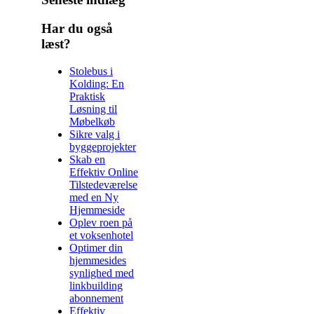
Har du også
læst?
Stolebus i
Kolding: En
Praktisk
Løsning til
Møbelkøb
Sikre valg i
byggeprojekter
Skab en
Effektiv Online
Tilstedeværelse
med en Ny
Hjemmeside
Oplev roen på
et voksenhotel
Optimer din
hjemmesides
synlighed med
linkbuilding
abonnement
Effektiv