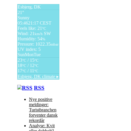
Esbjerg, DK
21°
Sunny
05:46
21:17 CEST
Feels like: 21
°C
Wind: 21
SW
km/h
Humidity: 54
%
Pressure: 1022.35
mbar
UV index: 5
Sun
Mon
Tue
23
/ 15
°C
°C
18
/ 12
°C
°C
17
/ 11
°C
°C
Esbjerg, DK
climate ▸
RSS
Nye positive
meldinger:
Turistbranchen
forventer dansk
rekordår
Analyse: Kvit
eller dobbelt?