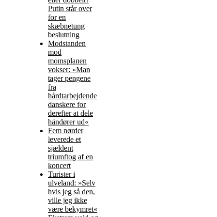
Putin står over
for en
skæbnetung
beslutning
Modstanden
mod
momsplanen
vokser: »Man
tager pengene
fra
hårdtarbejdende
danskere for
derefter at dele
håndører ud«
Fem nørder
leverede et
sjældent
triumftog af en
koncert
Turister i
ulveland: »Selv
hvis jeg så den,
ville jeg ikke
være bekymret«