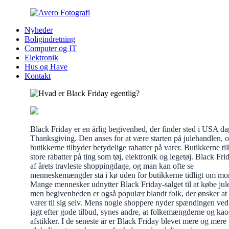
Nyheder
Boligindretning
Computer og IT
Elektronik
Hus og Have
Kontakt
Black Friday er en årlig begivenhed, der finder sted i USA da
Thanksgiving. Den anses for at være starten på julehandlen, 
butikkerne tilbyder betydelige rabatter på varer. Butikkerne ti
store rabatter på ting som tøj, elektronik og legetøj. Black Fri
af årets travleste shoppingdage, og man kan ofte se
menneskemængder stå i kø uden for butikkerne tidligt om mo
Mange mennesker udnytter Black Friday-salget til at købe jul
men begivenheden er også populær blandt folk, der ønsker at
varer til sig selv. Mens nogle shoppere nyder spændingen ved
jagt efter gode tilbud, synes andre, at folkemængderne og kao
afstikker. I de seneste år er Black Friday blevet mere og mere