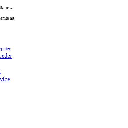
likum -
emte alt
puter
heder
g
vice