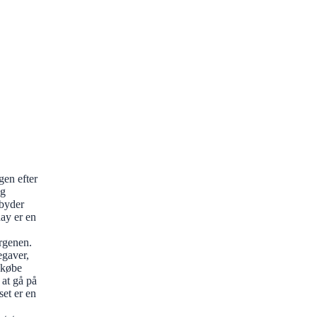
gen efter
og
lbyder
day er en
rgenen.
egaver,
 købe
 at gå på
set er en