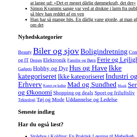
at lange ud: »Det er meget dårlig dømmekraft, det der«
Simon Kvamms sange var ved at drukne i larm fra pub
så blev han reddet af en ven
Han har så mange hits. En dårlig vane gjorde, at man gl
om det
Nyhedskategorier
Biler og sjov
Boligindretning
Beauty
Com
Ferie og Lejlig
Elektronik
og IT
Design
Familie og Børn
Hus og Have
Ikke
Hobby og Dyr
Gadgets
kategoriseret
Industri o
Ikke kategoriseret
Erhverv
Mad og Sundhed
Ser
Kunst og kultur
Musik
og Økonomi
Shopping og deals
Sport og friluftsliv
Uddannelse og Ledelse
Tøj og Mode
Teknologi
Seneste indlæg
Har du også læst?
Stolebus i Kolding: En Praktisk Løsning til Møbelkøb