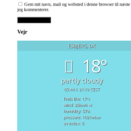
Gem mit navn, mail og websted i denne browser til næste
jeg kommenterer.
Vejr
ESBJERG, DK
18°
partly cloudy
05:44
21:19 CEST
feels like: 17
°c
wind: 26
w
km/h
humidity: 57
%
pressure: 1021
mbar
uv index: 6