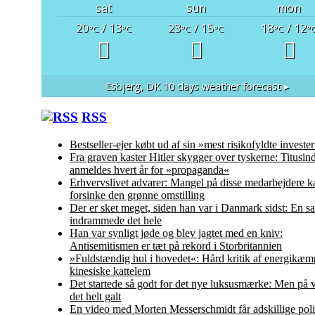
sat
sun
mon
20
/ 13
23
/ 15
18
/ 12
°C
°C
°C
°C
°C
°
Esbjerg, DK
10 days weather forecast ▸
RSS
Bestseller-ejer købt ud af sin »mest risikofyldte investe
Fra graven kaster Hitler skygger over tyskerne: Titusin
anmeldes hvert år for »propaganda«
Erhvervslivet advarer: Mangel på disse medarbejdere k
forsinke den grønne omstilling
Der er sket meget, siden han var i Danmark sidst: En s
indrammede det hele
Han var synligt jøde og blev jagtet med en kniv:
Antisemitismen er tæt på rekord i Storbritannien
»Fuldstændig hul i hovedet«: Hård kritik af energikæm
kinesiske kattelem
Det startede så godt for det nye luksusmærke: Men på 
det helt galt
En video med Morten Messerschmidt får adskillige polit