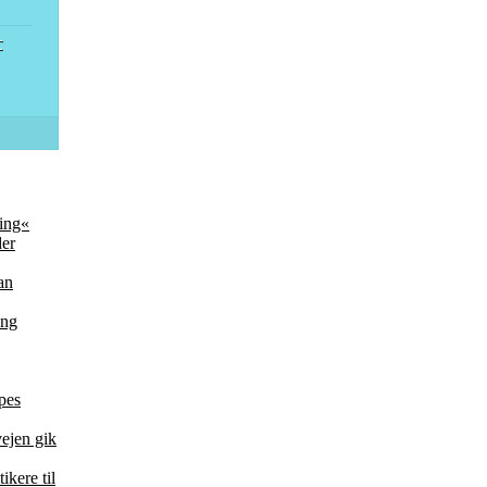
C
ring«
der
an
ang
pes
vejen gik
ikere til