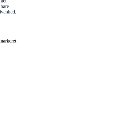
ntet.
 bare
givenhed,
 markeret