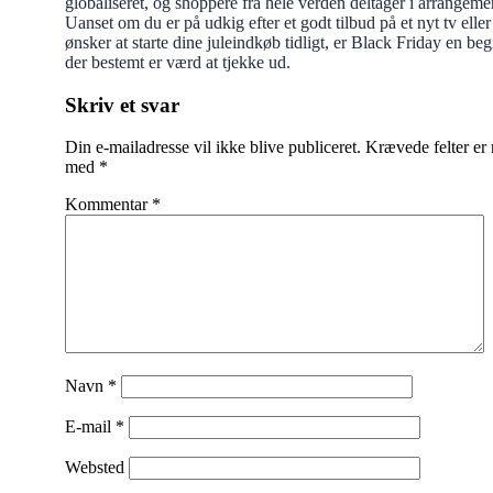
globaliseret, og shoppere fra hele verden deltager i arrangeme
Uanset om du er på udkig efter et godt tilbud på et nyt tv eller
ønsker at starte dine juleindkøb tidligt, er Black Friday en be
der bestemt er værd at tjekke ud.
Indlægsnavigation
Skriv et svar
Din e-mailadresse vil ikke blive publiceret.
Krævede felter er
med
*
Kommentar
*
Navn
*
E-mail
*
Websted