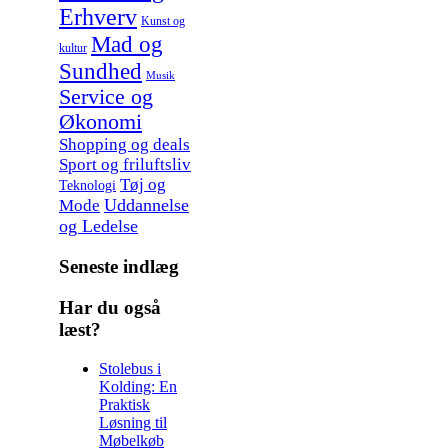
Erhverv
Kunst og
Mad og
kultur
Sundhed
Musik
Service og
Økonomi
Shopping og deals
Sport og friluftsliv
Tøj og
Teknologi
Uddannelse
Mode
og Ledelse
Seneste indlæg
Har du også
læst?
Stolebus i
Kolding: En
Praktisk
Løsning til
Møbelkøb