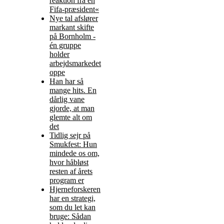
reaktion fra en
Fifa-præsident«
Nye tal afslører
markant skifte
på Bornholm -
én gruppe
holder
arbejdsmarkedet
oppe
Han har så
mange hits. En
dårlig vane
gjorde, at man
glemte alt om
det
Tidlig sejr på
Smukfest: Hun
mindede os om,
hvor håbløst
resten af årets
program er
Hjerneforskeren
har en strategi,
som du let kan
bruge: Sådan