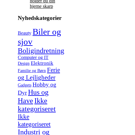
holder du din
hjerne skarp
Nyhedskategorier
Biler og
Beauty
sjov
Boligindretning
Computer og IT
Elektronik
Design
Ferie
Familie og Børn
og Lejligheder
Hobby og
Gadgets
Hus og
Dyr
Have
Ikke
kategoriseret
Ikke
kategoriseret
Industri og