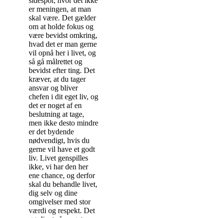
sidespor, hvor det ikke
er meningen, at man
skal være. Det gælder
om at holde fokus og
være bevidst omkring,
hvad det er man gerne
vil opnå her i livet, og
så gå målrettet og
bevidst efter ting. Det
kræver, at du tager
ansvar og bliver
chefen i dit eget liv, og
det er noget af en
beslutning at tage,
men ikke desto mindre
er det bydende
nødvendigt, hvis du
gerne vil have et godt
liv. Livet genspilles
ikke, vi har den her
ene chance, og derfor
skal du behandle livet,
dig selv og dine
omgivelser med stor
værdi og respekt. Det