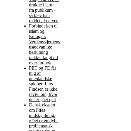
drukne i larm
fra publikum -
så blev han
reddet af en ven
Forbindelsen til
islam og
Erdogan:
Verdensstjernens
usædvanlige
beslutning
rækker langt ud
over fodbold
PET og FE får
hug af
udenlandske
spioner: Lars
Findsen er ikke
i tvivl om, hvor
det er gået galt
Dansk ekspert
om Fifas
undskyldning:
»Det er en dybt
problematisk