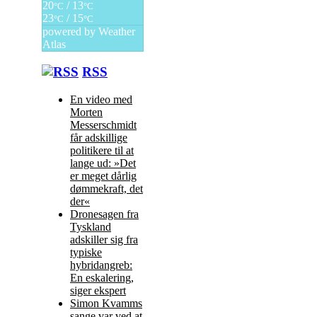
20
/ 13
°C
°C
23
/ 15
°C
°C
powered by
Weather
Atlas
RSS
En video med
Morten
Messerschmidt
får adskillige
politikere til at
lange ud: »Det
er meget dårlig
dømmekraft, det
der«
Dronesagen fra
Tyskland
adskiller sig fra
typiske
hybridangreb:
En eskalering,
siger ekspert
Simon Kvamms
sange var ved at