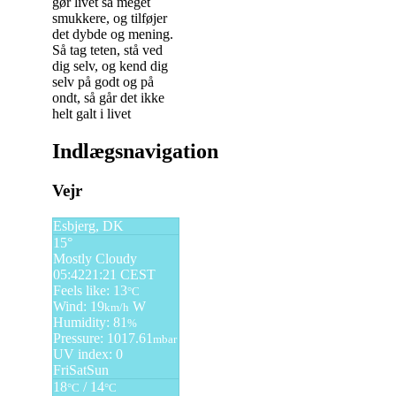
gør livet så meget
smukkere, og tilføjer
det dybde og mening.
Så tag teten, stå ved
dig selv, og kend dig
selv på godt og på
ondt, så går det ikke
helt galt i livet
Indlægsnavigation
Vejr
Esbjerg, DK
15°
Mostly Cloudy
05:42
21:21 CEST
Feels like: 13
°C
Wind: 19
W
km/h
Humidity: 81
%
Pressure: 1017.61
mbar
UV index: 0
Fri
Sat
Sun
18
/ 14
°C
°C