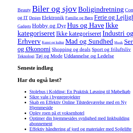
Biler og sjov
Boligindretning
Beauty
Com
Ferie og Lejlig
Elektronik
og IT
Design
Familie og Børn
Hus og Have
Ikke
Hobby og Dyr
Gadgets
kategoriseret
Industri o
Ikke kategoriseret
Erhverv
Mad og Sundhed
Ser
Kunst og kultur
Musik
og Økonomi
Shopping og deals
Sport og friluftsliv
Uddannelse og Ledelse
Tøj og Mode
Teknologi
Seneste indlæg
Har du også læst?
Stolebus i Kolding: En Praktisk Løsning til Møbelkøb
Sikre valg i byggeprojekter
Skab en Effektiv Online Tilstedeværelse med en Ny
Hjemmeside
Oplev roen på et voksenhotel
Optimer din hjemmesides synlighed med linkbuilding
abonnement
Effektiv håndtering af jord og materialer med Sojlelifte