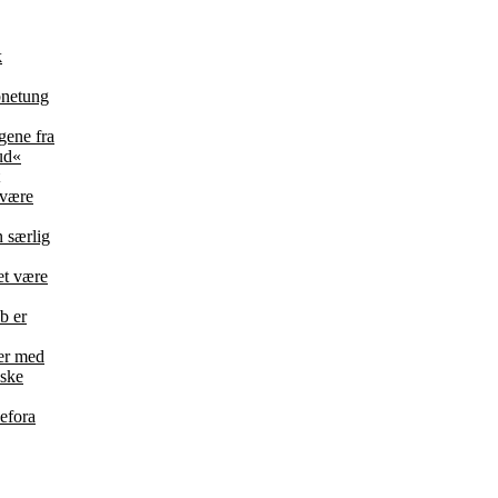
k
bnetung
ene fra
ud«
 være
 særlig
et være
b er
der med
nske
efora