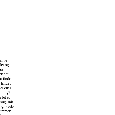
mange
det og
or i
det at
at finde
 landet,
el eller
etning?
let et
søg, når
 og brede
rummer.