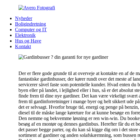
Nyheder
Boligindretning
Computer og IT
Elektronik
Hus og Have
Kontakt
Der er flere gode grunde til at overveje at kontakte en af de 
fantastiske gardinbusser, der kører rundt over det meste af lan
servicerer såvel faste som potentielle kunder. Hvad enten du b
byen eller på landet, i lejlighed eller i hus, så er det absolut ste
finde frem til dine nye gardiner. Det kan være virkeligt svært 
frem til gardinforretninger i mange byer og helt sikkert ude på
det er selvsagt. Hvorfor bruge tid, energi og penge på benzin, 
diesel til de måske lange køreture for at kunne besøge en forr
Den nemme og bekvemme løsning er ren win-win. Du booker 
besøg af en montør og dennes gardinbus. Herefter får du et be
det passer begge parter, og du kan så kigge dig om i det store
sortiment af gardiner og anden solafskærmning, som bussen 