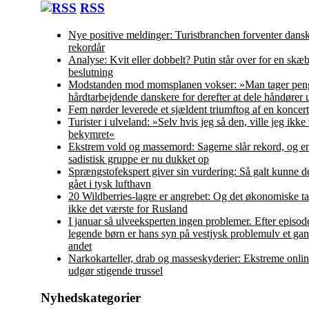
RSS
Nye positive meldinger: Turistbranchen forventer dans
rekordår
Analyse: Kvit eller dobbelt? Putin står over for en skæ
beslutning
Modstanden mod momsplanen vokser: »Man tager peng
hårdtarbejdende danskere for derefter at dele håndører 
Fem nørder leverede et sjældent triumftog af en koncert
Turister i ulveland: »Selv hvis jeg så den, ville jeg ikke
bekymret«
Ekstrem vold og massemord: Sagerne slår rekord, og en
sadistisk gruppe er nu dukket op
Sprængstofekspert giver sin vurdering: Så galt kunne d
gået i tysk lufthavn
20 Wildberries-lagre er angrebet: Og det økonomiske ta
ikke det værste for Rusland
I januar så ulveeksperten ingen problemer. Efter episo
legende børn er hans syn på vestjysk problemulv et ga
andet
Narkokarteller, drab og masseskyderier: Ekstreme onlin
udgør stigende trussel
Nyhedskategorier