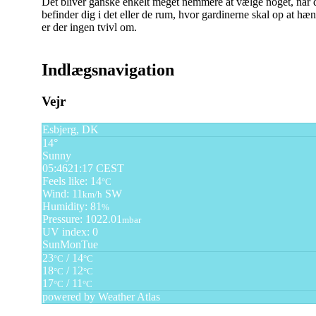
Det bliver ganske enkelt meget nemmere at vælge noget, når 
befinder dig i det eller de rum, hvor gardinerne skal op at hæ
er der ingen tvivl om.
Indlægsnavigation
Vejr
Esbjerg, DK
14°
Sunny
05:46
21:17 CEST
Feels like: 14
°C
Wind: 11
SW
km/h
Humidity: 81
%
Pressure: 1022.01
mbar
UV index: 0
Sun
Mon
Tue
23
/ 14
°C
°C
18
/ 12
°C
°C
17
/ 11
°C
°C
powered by
Weather Atlas