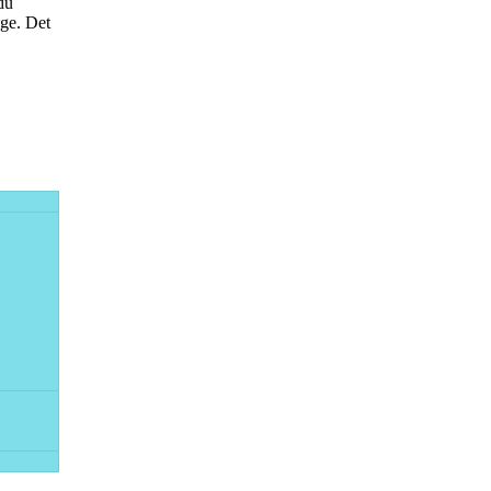
du
nge. Det