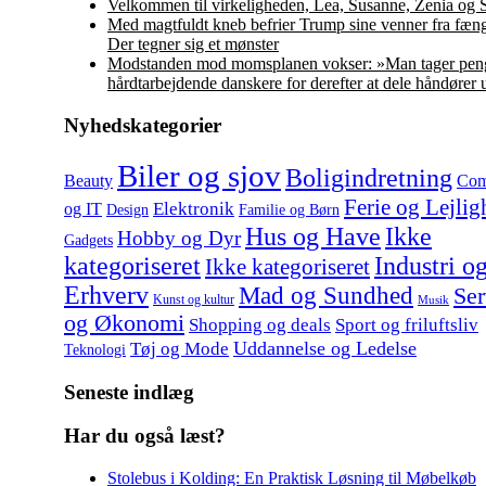
Velkommen til virkeligheden, Lea, Susanne, Zenia og 
Med magtfuldt kneb befrier Trump sine venner fra fæng
Der tegner sig et mønster
Modstanden mod momsplanen vokser: »Man tager peng
hårdtarbejdende danskere for derefter at dele håndører 
Nyhedskategorier
Biler og sjov
Boligindretning
Beauty
Com
Ferie og Lejlig
Elektronik
og IT
Design
Familie og Børn
Hus og Have
Ikke
Hobby og Dyr
Gadgets
kategoriseret
Industri o
Ikke kategoriseret
Erhverv
Mad og Sundhed
Ser
Kunst og kultur
Musik
og Økonomi
Shopping og deals
Sport og friluftsliv
Uddannelse og Ledelse
Tøj og Mode
Teknologi
Seneste indlæg
Har du også læst?
Stolebus i Kolding: En Praktisk Løsning til Møbelkøb