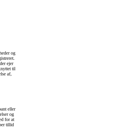
gheder og
istreret.
der ejer
yttet til
lse af,
ant eller
elser og
ed for at
er tillid