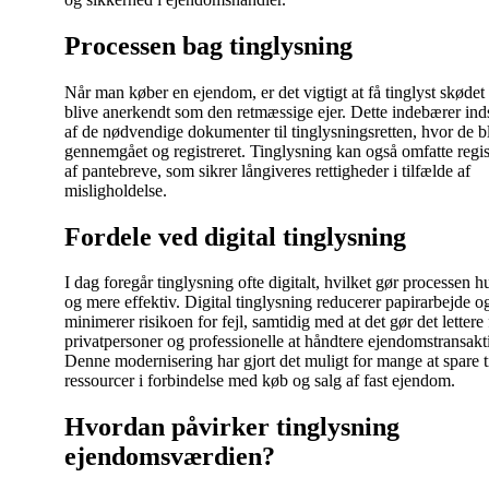
Processen bag tinglysning
Når man køber en ejendom, er det vigtigt at få tinglyst skødet 
blive anerkendt som den retmæssige ejer. Dette indebærer ind
af de nødvendige dokumenter til tinglysningsretten, hvor de b
gennemgået og registreret. Tinglysning kan også omfatte regis
af pantebreve, som sikrer långiveres rettigheder i tilfælde af
misligholdelse.
Fordele ved digital tinglysning
I dag foregår tinglysning ofte digitalt, hvilket gør processen h
og mere effektiv. Digital tinglysning reducerer papirarbejde o
minimerer risikoen for fejl, samtidig med at det gør det lettere
privatpersoner og professionelle at håndtere ejendomstransakt
Denne modernisering har gjort det muligt for mange at spare t
ressourcer i forbindelse med køb og salg af fast ejendom.
Hvordan påvirker tinglysning
ejendomsværdien?