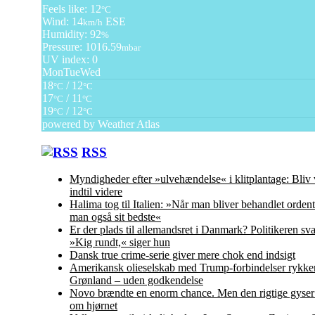
Feels like: 12
°C
Wind: 14
ESE
km/h
Humidity: 92
%
Pressure: 1016.59
mbar
UV index: 0
Mon
Tue
Wed
18
/ 12
°C
°C
17
/ 11
°C
°C
19
/ 12
°C
°C
powered by
Weather Atlas
RSS
Myndigheder efter »ulvehændelse« i klitplantage: Bliv
indtil videre
Halima tog til Italien: »Når man bliver behandlet ordent
man også sit bedste«
Er der plads til allemandsret i Danmark? Politikeren sva
»Kig rundt,« siger hun
Dansk true crime-serie giver mere chok end indsigt
Amerikansk olieselskab med Trump-forbindelser rykker
Grønland – uden godkendelse
Novo brændte en enorm chance. Men den rigtige gyser 
om hjørnet