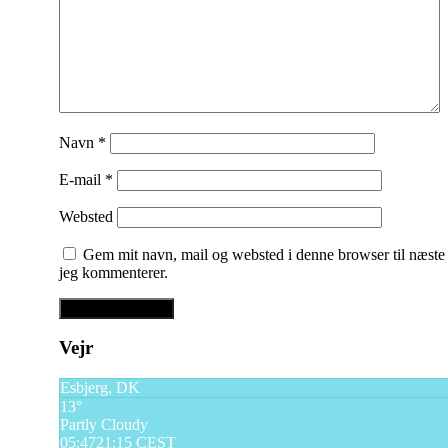
Navn
*
E-mail
*
Websted
Gem mit navn, mail og websted i denne browser til næste
jeg kommenterer.
Vejr
Esbjerg, DK
13°
Partly Cloudy
05:47
21:15 CEST