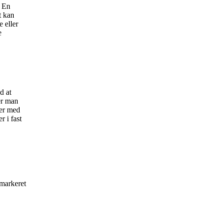
. En
t kan
 eller
e
d at
er man
 er med
r i fast
 markeret