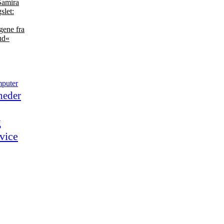
Samira
slet:
ene fra
ud«
puter
heder
g
vice