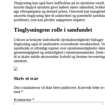
Tinglysning kan også have indflydelse på en ejendoms værdi
korrekt tinglyst ejendom giver købere større sikkerhed, hvilke
øge efterspørgslen og dermed prisen. Omvendt kan manglende
ukorrekt tinglysning føre til usikkerhed og potentielle juridisk
problemer, som kan påvirke salgsprisen negativt.
Tinglysningens rolle i samfundet
Udover at beskytte individuelle ejerskabsrettigheder bidrager
tinglysning også til samfundets overordnede retssikkerhed. Ve
opretholde et offentligt register over ejendomsrettigheder sikr
gennemsigtighed og retfærdighed i ejendomsmarkedet. Dette
til at skabe stabile økonomiske forhold og fremme investeringe
ejendom.
Indlægsnavigation
Skriv et svar
Din e-mailadresse vil ikke blive publiceret.
Krævede felter er
med
*
Kommentar
*