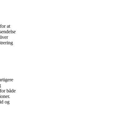
for at
sendelse
liver
trering
urtigere
g
 for både
ioner.
id og