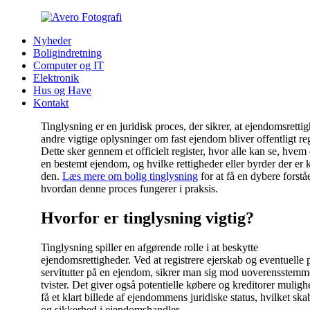
Nyheder
Boligindretning
Computer og IT
Elektronik
Hus og Have
Kontakt
Tinglysning er en juridisk proces, der sikrer, at ejendomsretti
andre vigtige oplysninger om fast ejendom bliver offentligt reg
Dette sker gennem et officielt register, hvor alle kan se, hvem 
en bestemt ejendom, og hvilke rettigheder eller byrder der er kn
den.
Læs mere om bolig tinglysning
for at få en dybere forståe
hvordan denne proces fungerer i praksis.
Hvorfor er tinglysning vigtig?
Tinglysning spiller en afgørende rolle i at beskytte
ejendomsrettigheder. Ved at registrere ejerskab og eventuelle p
servitutter på en ejendom, sikrer man sig mod uoverensstemm
tvister. Det giver også potentielle købere og kreditorer muligh
få et klart billede af ejendommens juridiske status, hvilket skab
og sikkerhed i ejendomshandler.