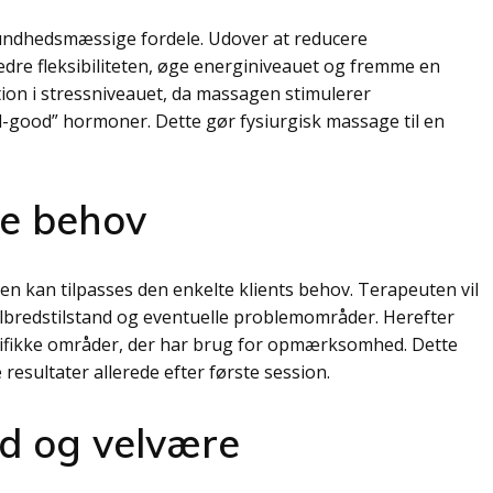
ndhedsmæssige fordele. Udover at reducere
re fleksibiliteten, øge energiniveauet og fremme en
on i stressniveauet, da massagen stimulerer
l-good” hormoner. Dette gør fysiurgisk massage til en
lle behov
den kan tilpasses den enkelte klients behov. Terapeuten vil
elbredstilstand og eventuelle problemområder. Herefter
cifikke områder, der har brug for opmærksomhed. Dette
resultater allerede efter første session.
ed og velvære