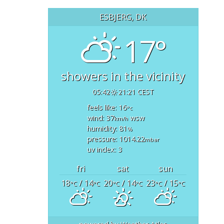
ESBJERG, DK
17°
showers in the vicinity
05:42
21:21 CEST
feels like: 16
°c
wind: 37
wsw
km/h
humidity: 81
%
pressure: 1014.22
mbar
uv index: 3
fri
sat
sun
18
/ 14
20
/ 14
23
/ 15
°C
°C
°C
°C
°C
°C